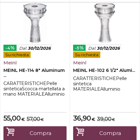
%
%
-4
-5
Dal
:
30/12/2026
Dal
:
30/12/2026
Su richiesta
Su richiesta
Meinl
Meinl
MEINL HE-114 8" Aluminum
MEINL HE-102 6 1/2" Alumi...
...
CARATTERISTICHEPelle
CARATTERISTICHEPelle
sintetica
sinteticaScocca martellata a
MATERIALEAlluminio
mano MATERIALEAlluminio
INCLUDEChiave di
INCLUDEChiave di
accordatura DIMENSIONE6
Accordatura
1/2 "ALTEZZA12 3/4 "
DIMENSIONE8"ALTEZZA14
1/2 "
55,00
36,90
57,00
39,00
€
€
€
€
Compra
Compra