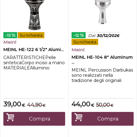
%
%
-13
Su richiesta
-12
Dal
:
30/12/2026
Meinl
Su richiesta
MEINL HE-122 6 1/2" Alumi...
Meinl
MEINL HE-104 8" Aluminum
CARATTERISTICHEPelle
...
sinteticaCorpo inciso a mano
MATERIALEAlluminio
MEINL Percussion Darbukas
INCLUDEChiave di
sono realizzati nella
Accordatura DIMENSIONE6
tradizione degli originali
1/2 "ALTEZZA12 3/4 "
tamburi esoterici a forma di
calice che si trovano nella
musica dell'Europa orientale,
del Medio Oriente e dell'Asia
39,00
44,00
44,90
50,00
€
€
€
€
meridionale. I nostri darbuka
sono costruiti da sottili gusci
in vari metalli, ognuno dei
Compra
Compra
quali conferisce a...