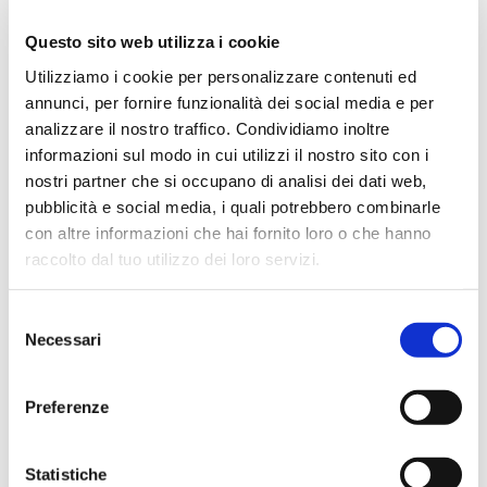
Simone Gasparoni
un mese fa
Questo sito web utilizza i cookie
★★★★★
Utilizziamo i cookie per personalizzare contenuti ed
annunci, per fornire funzionalità dei social media e per
Ottima esperienza d’acquisto. Comunicazione
analizzare il nostro traffico. Condividiamo inoltre
puntuale e cordiale, spedizione rapida e prodotti
informazioni sul modo in cui utilizzi il nostro sito con i
effettivamente disponibili come indicato sul sito, senza
nostri partner che si occupano di analisi dei dati web,
sorprese o ritardi. Servizio affidabile e professionale.
pubblicità e social media, i quali potrebbero combinarle
Negozio assolutamente consigliato, acqui..
con altre informazioni che hai fornito loro o che hanno
raccolto dal tuo utilizzo dei loro servizi.
Ciro Pio Donnarumma
Selezione
Necessari
4 mesi fa
del
consenso
★★★★★
Preferenze
Ho acquistato un Selmer Super Action 80 serie I da
Biasin e sono rimasto davvero super soddisfatto. Il sax
è arrivato in condizioni impeccabili, perfettamente
Statistiche