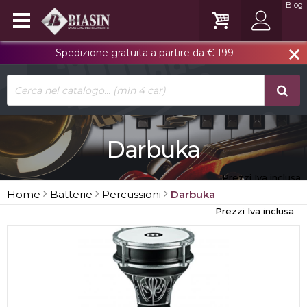
Blog
Spedizione gratuita a partire da € 199
close
Darbuka
Prezzi Iva inclusa
Home
Batterie
Percussioni
Darbuka
Prezzi Iva inclusa