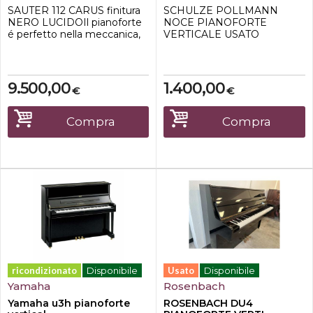
SAUTER 112 CARUS finitura
SCHULZE POLLMANN
NERO LUCIDOIl pianoforte
NOCE PIANOFORTE
é perfetto nella meccanica,
VERTICALE USATO
nel suono e nel mobile.La
GARANTITO.Ottimo
marca Sauter é la fabbrica di
pianoforte usato garantito,
pianoforti più antica
eccellente sonorità.
d'europa, costruisce
9.500,00
1.400,00
€
€
pianoforti dal 1816 a
spaichingen a ridosso della
foresta nera. E' nota tra gli
Compra
Compra
esperti del settore per il
suono europe...
ricondizionato
Disponibile
Usato
Disponibile
Yamaha
Rosenbach
Yamaha u3h pianoforte
ROSENBACH DU4