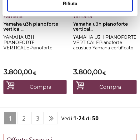
Rifiuta
ricondizionato
Disponibile
ricondizionato
Disponibile
Yamaha
Yamaha
Yamaha u3h pianoforte
Yamaha u3h pianoforte
vertical...
vertical...
YAMAHA U3H
YAMAHA U3H PIANOFORTE
PIANOFORTE
VERTICALEPianoforte
VERTICALEPianoforte
acustico Yamaha certificato
acustico Yamaha certificato
JUPA: qualità garantita di
JUPA: qualità garantita di
sicurezza / Il pianoforte, di
sicurezza / Il pianoforte, di
marca Yamaha, è corredato
marca Yamaha, è corredato
di certificato originale di
3.800,00
3.800,00
€
€
di certificato originale di
provenienza JUPA (Japan
provenienza JUPA (Japan
Used Piano Association),
Used Piano Association),
ente giapponese che attesta
Compra
Compra
ente giapponese che
autenticità, tracciabilità e
attesta autenticità,
rispetto ...
tracciabilità e rispetto ...
1
2
3
Vedi
1-24
di
50
Offerte Speciali