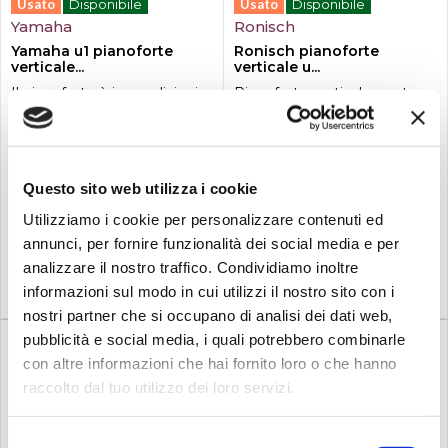
Usato
Disponibile
Usato
Disponibile
Yamaha
Ronisch
Yamaha u1 pianoforte
Ronisch pianoforte
verticale...
verticale u...
Il pianoforte è in condizioni
Pianoforte verticale, usato
estetico funzionali ottime,
garantito 12 mesi.Il
ricondizionato e include
pianoforte si presenta in
dodici mesi di garanzia per
ottime condizioni funzionali
eventuali difetti di fabbrica
ed estetiche. Perfetto per
riscontrati sullo strumento.Il
chi desidera iniziare a
Questo sito web utilizza i cookie
prezzo pubblicato non
studiare lo strumento e
3.000,00
1.400,00
€
€
comprende le spese di
come strumento
Utilizziamo i cookie per personalizzare contenuti ed
trasporto e consegna del
complementare. Ottima
annunci, per fornire funzionalità dei social media e per
pianoforte.Lo strumento è
sonorità definita su tutta la
Compra
Compra
corredato del sistema silent,
tastiera, suono equlibrato
analizzare il nostro traffico. Condividiamo inoltre
c...
tipico delle sonorità dei...
informazioni sul modo in cui utilizzi il nostro sito con i
nostri partner che si occupano di analisi dei dati web,
pubblicità e social media, i quali potrebbero combinarle
con altre informazioni che hai fornito loro o che hanno
raccolto dal tuo utilizzo dei loro servizi.
Selezione