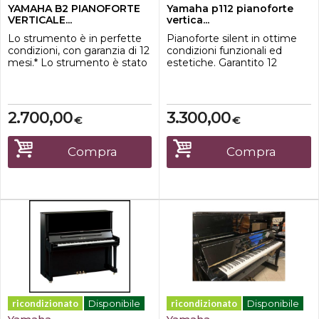
YAMAHA B2 PIANOFORTE
Yamaha p112 pianoforte
VERTICALE...
vertica...
Lo strumento è in perfette
Pianoforte silent in ottime
condizioni, con garanzia di 12
condizioni funzionali ed
mesi.* Lo strumento è stato
estetiche. Garantito 12
messo a punto dal nostro
mesi.Sistema Silent originale
laboratorio, con un
Yamaha.Finitura nero
intervento tecnico sulla
satinato / tre pedali / Serial
meccanica, perni e corde
Number
2.700,00
3.300,00
€
€
con sostituzioni di
E316880Dimensioni53.5 ×
componenti dove
150 × 112 cmIL PREZZO
necessitavano.* La
NON INCLUDE IL
Compra
Compra
regolazione della meccanica
TRASPORTO E LA
è stata effettuata sotto il
CONSEGNA.
contr...
ricondizionato
Disponibile
ricondizionato
Disponibile