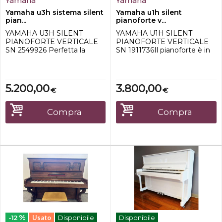
Yamaha
Yamaha
Yamaha u3h sistema silent
Yamaha u1h silent
pian...
pianoforte v...
YAMAHA U3H SILENT
YAMAHA U1H SILENT
PIANOFORTE VERTICALE
PIANOFORTE VERTICALE
SN 2549926 Perfetta la
SN 1911736Il pianoforte è in
meccanica e la timbrica del
condizioni estetico funzionali
pianoforte. Condizione
ottime, ricondizionato e
estetiche ottimali.
include dodici mesi di
Dimensioni del pianoforte:
garanzia per eventuali difetti
5.200,00
3.800,00
€
€
Larghezza 153 cm Altezza
di fabbrica riscontrati sullo
131 cm Profondità 65 cm
strumento.Il prezzo
Peso 235 kgIl prezzo
pubblicato non comprende
Compra
Compra
pubblicato non comprende
le spese di trasporto e
le spese di trasporto e
consegna del pian...
consegna del pi...
%
-12
Usato
Disponibile
Disponibile