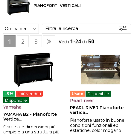
PIANOFORTI VERTICALI
Filtra la ricerca
1
2
3
Vedi
1-24
di
50
Offerte
Disponibili
In sede
%
-5
I più venduti
Usato
Disponibile
Pearl river
Disponibile
Yamaha
PEARL RIVER Pianoforte
vertica...
YAMAHA B2 - Pianoforte
Vertica...
Pianoforte usato in buone
condizioni funzionali ed
Grazie alle dimensioni più
estetiche, color mogano
ampie e a una struttura più