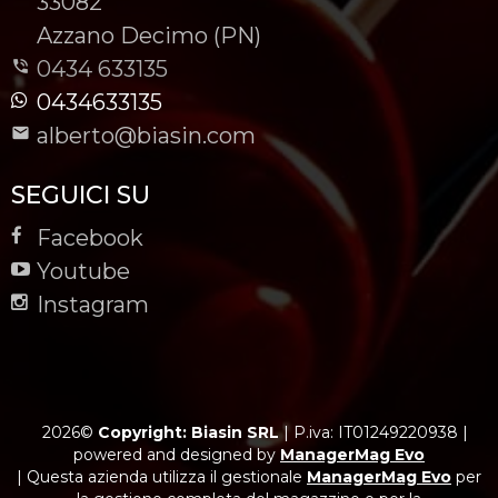
-
33082
-
Azzano Decimo (PN)
0434 633135
0434633135
alberto@biasin.com
SEGUICI SU
Facebook
Youtube
Instagram
2026©
Copyright: Biasin SRL
|
P.iva: IT01249220938
|
powered and designed by
ManagerMag Evo
| Questa azienda utilizza il gestionale
ManagerMag Evo
per