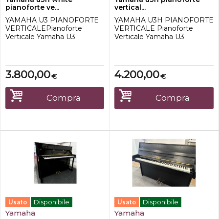
pianoforte ve...
vertical...
YAMAHA U3 PIANOFORTE
YAMAHA U3H PIANOFORTE
VERTICALEPianoforte
VERTICALE Pianoforte
Verticale Yamaha U3
Verticale Yamaha U3
RicondizionatoFinitura
RicondizionatoFinitura nero
bianco
lucidoDimensioni:Lunghezza
lucidoDimensioni:Lunghezza
: 153 cmAltezza: 131
: 153 cmAltezza: 131
cmLarghezza: 65 cmIl
3.800,00
4.200,00
€
€
cmLarghezza: 65 cmIl
prezzo include panchetta e
prezzo include panchetta e
accordatura in sede.IL
accordatura in sede.IL
PREZZO NON INCLUDE IL
Compra
Compra
PREZZO NON INCLUDE IL
TRASPORTO E LA
TRASPORTO E LA
CONSEGNA.
CONSEGNA.
Usato
Disponibile
Usato
Disponibile
Yamaha
Yamaha