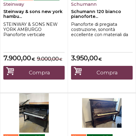
Steinway
Schumann
Steinway & sons new york
Schumann 120 bianco
hambu...
pianoforte...
STEINWAY & SONS NEW
Pianoforte di pregiata
YORK AMBURGO
costruzione, sonorità
Pianoforte verticale
eccellente con materiali da
VERTEGRAND anno 1905
costruzione di qualità.Il
Elegante pianoforte
pianoforte è corredato di
verticale VERTEGRAND,
panchetta, copertina di
impiallacciato in pregiato
protezione.Rapporto
7.900,00
3.950,00
9.000,00
€
€
€
palissandro, prodotto dalla
qualità/prezzo
rinomata casa STEINWAY &
elevato.Dimensioni:Lunghez
SONS di New York. La
za 152 cmAltezza 122
Compra
Compra
struttura metallica è
cmProfondità 61 cmIL
contrassegnata con il
PREZZO NON INCLUDE IL
numero di serie 188554,
TRASPORTO E LA
testim...
CONSEG...