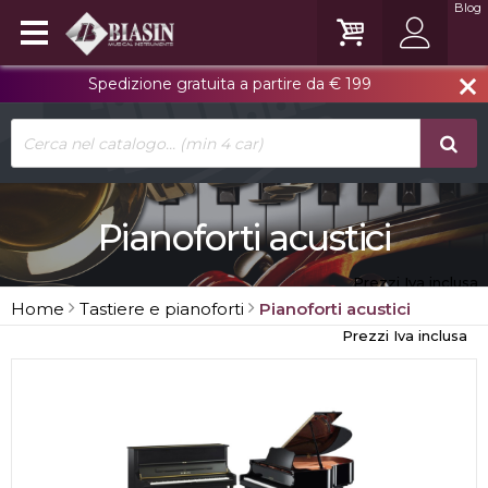
Blog
Spedizione gratuita a partire da € 199
close
Pianoforti acustici
Prezzi Iva inclusa
Home
Tastiere e pianoforti
Pianoforti acustici
Prezzi Iva inclusa