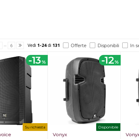
...
Vedi
1-24
di
131
3
6
Offerte
Disponibili
In 
-13
-12
%
%
Su richiesta
Disponibile
voice
Vonyx
Vony