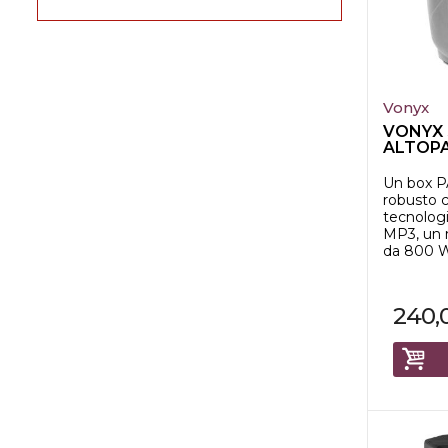
Vonyx
VONYX 
ALTOP
ATTIVO 
Un box PA
robusto 
tecnologi
MP3, un 
da 800 W 
240,