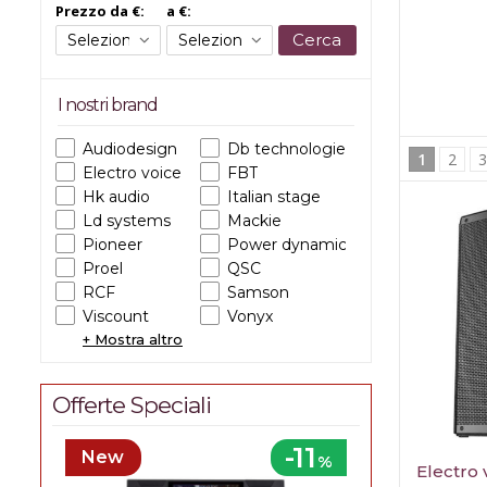
Prezzo da €:
a €:
Cerca
I nostri brand
Audiodesign
Db technologies
1
2
Electro voice
FBT
Hk audio
Italian stage
Ld systems
Mackie
Pioneer
Power dynamics
Proel
QSC
RCF
Samson
Viscount
Vonyx
Yamaha
+ Mostra altro
Offerte Speciali
-11
New
%
Electro 