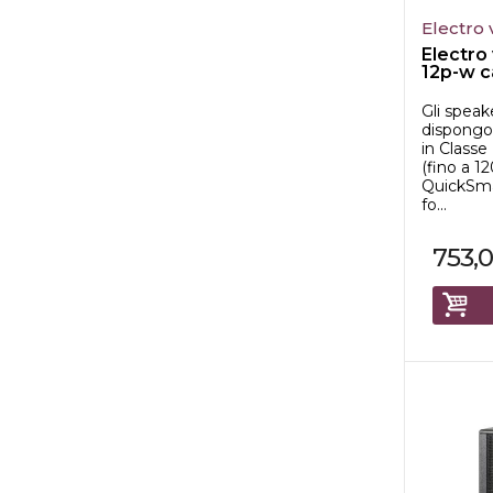
Electro 
Electro
12p-w c
1200w bi
Gli spea
dispongon
in Classe
(fino a 
QuickSma
fo...
753,