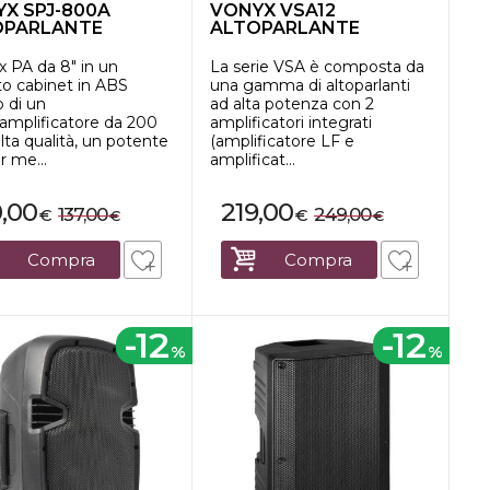
X SPJ-800A
VONYX VSA12
OPARLANTE
ALTOPARLANTE
VO HI-END 8"...
ATTIVO BI-
AMPLIFICATO 12&...
x PA da 8" in un
La serie VSA è composta da
to cabinet in ABS
una gamma di altoparlanti
 di un
ad alta potenza con 2
/amplificatore da 200
amplificatori integrati
lta qualità, un potente
(amplificatore LF e
r me...
amplificat...
0,00
219,00
137,00
249,00
€
€
€
€
Compra
Compra
-12
-12
%
%