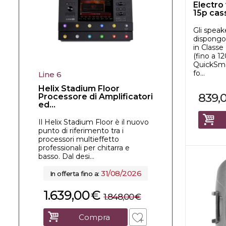
Electro
15p cas
Gli spea
dispongon
in Classe
(fino a 
QuickSma
fo...
Line 6
Helix Stadium Floor
839,
Processore di Amplificatori
ed...
Il Helix Stadium Floor è il nuovo
punto di riferimento tra i
processori multieffetto
professionali per chitarra e
basso. Dal desi...
31/08/2026
In offerta fino a:
1.639,00
€
1.848,00
€
Compra