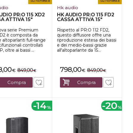
Su richiesta
Su richiesta
udio
Hk audio
UDIO PR:O 115 XD2
HK AUDIO PR:O 115 FD2
A ATTIVA 15"
CASSA ATTIVA 15"
0W
1200W
ova serie Premium
Rispetto al PR:O 112 FD2,
D2 è composta da
questo diffusore offre una
 altoparlanti full-range
riproduzione estesa dei bassi
ifunzionali controllati
e dei medio-bassi grazie
 oltre ai bassi ...
all'altoparlante da 15...
8,00
798,00
849,00
849,00
€
€
€
€
Compra
Compra
-14
-20
%
%