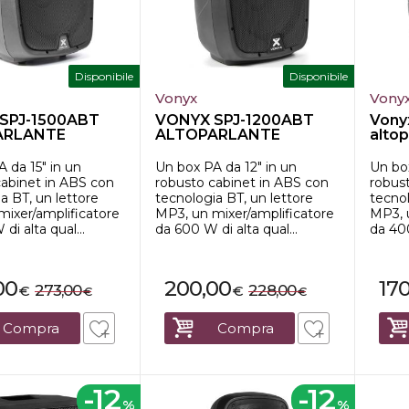
Disponibile
Disponibile
Vonyx
Vony
SPJ-1500ABT
VONYX SPJ-1200ABT
Vony
ARLANTE
ALTOPARLANTE
altop
BT MP3 HI-EN...
ATTIVO BT MP3 HI-EN...
end m
 da 15" in un
Un box PA da 12" in un
Un box
cabinet in ABS con
robusto cabinet in ABS con
robus
a BT, un lettore
tecnologia BT, un lettore
tecnol
mixer/amplificatore
MP3, un mixer/amplificatore
MP3, 
di alta qual...
da 600 W di alta qual...
da 400
00
200,00
17
273,00
228,00
€
€
€
€
Compra
Compra
-12
-12
%
%