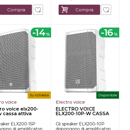
Compra
Compra
-14
-16
%
%
Su richiesta
Disponibile
ro voice
Electro voice
ro voice elx200-
ELECTRO VOICE
 cassa attiva
ELX200-10P-W CASSA
 bian...
ATTIVA 10" 1...
peaker ELX200-15P
Gli speaker ELX200-10P
gono di amplificatori
dispongono di amplificatori