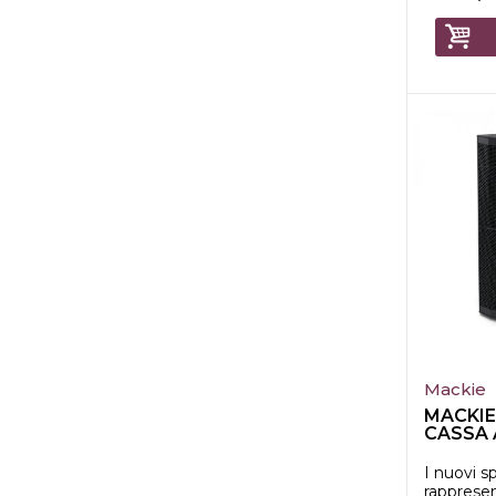
Mackie
MACKIE
CASSA 
1400W
I nuovi 
rapprese