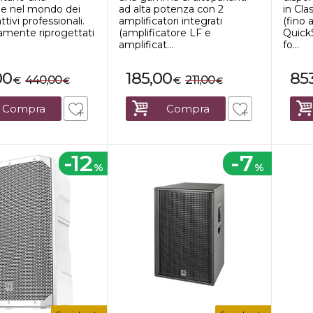
one nel mondo dei
ad alta potenza con 2
in Cla
attivi professionali.
amplificatori integrati
(fino
mente riprogettati
(amplificatore LF e
Quick
amplificat...
fo...
00
185,00
85
440,00
211,00
€
€
€
€
Compra
Compra
-12
-7
%
%