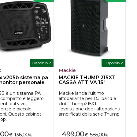
Disponibile
Disponibile
x
Mackie
x v205b sistema pa
MACKIE THUMP 215XT
monitor personale
CASSA ATTIVA 15"
...
1400W
05B è un sistema PA
Mackie lancia l'ultimo
o compatto e leggero
altoparlante per DJ, band e
enti dal vivo,
club: Thump215XT
renze e piccole
l'evoluzione degli altoparlanti
ioni. Questo cabinet
amplificati della serie Thump
op...
...
,00
499,00
136,00
585,00
€
€
€
€