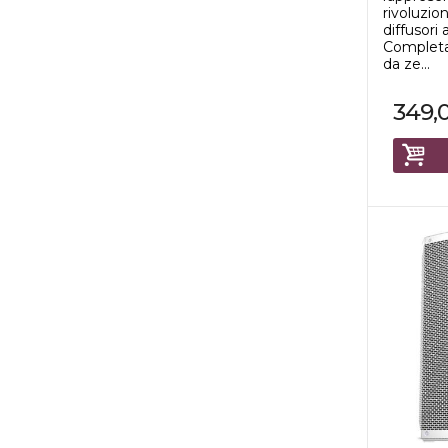
rivoluzi
diffusori 
Completa
da ze...
349,