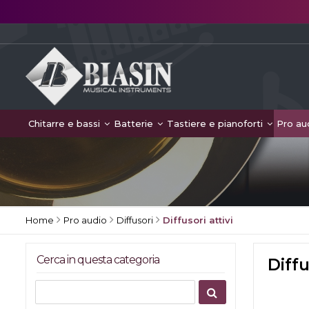
Chitarre e bassi
Batterie
Tastiere e pianoforti
Pro au
Home
Pro audio
Diffusori
Diffusori attivi
Cerca in questa categoria
Diffu