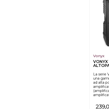
Vonyx
VONYX 
ALTOP
ATTIVO
AMPLIFI
La serie
una gamm
ad alta p
amplificat
(amplific
amplificat
239,