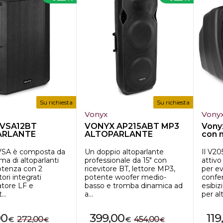
Su richiesta
Su richiesta
Vonyx
Vony
VSA12BT
VONYX AP215ABT MP3
Vony
ARLANTE
ALTOPARLANTE
con 
 BI-
ATTIVO 2X 15"...
con b
CATO 1...
 VSA è composta da
Un doppio altoparlante
Il V2
a di altoparlanti
professionale da 15" con
attiv
otenza con 2
ricevitore BT, lettore MP3,
per ev
ori integrati
potente woofer medio-
confe
atore LF e
basso e tromba dinamica ad
esibiz
...
a...
per alt
00
399,00
119
272,00
454,00
€
€
€
€