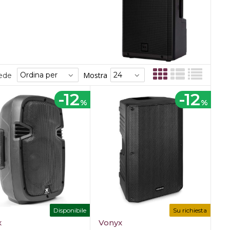
Mostra
sede
-12
-12
%
%
Disponibile
Su richiesta
x
Vonyx