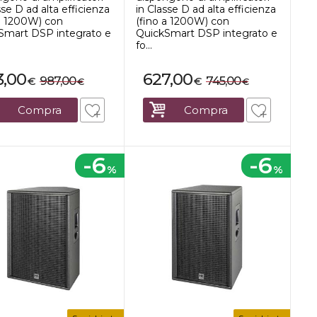
sse D ad alta efficienza
in Classe D ad alta efficienza
 a 1200W) con
(fino a 1200W) con
Smart DSP integrato e
QuickSmart DSP integrato e
fo...
3,00
627,00
987,00
745,00
€
€
€
€
Compra
Compra
-6
-6
%
%