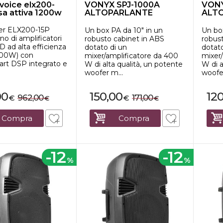
 voice elx200-
VONYX SPJ-1000A
VONY
sa attiva 1200w
ALTOPARLANTE
ALT
ATTIVO HI-END 10"...
ATTI
ker ELX200-15P
Un box PA da 10" in un
Un bo
o di amplificatori
robusto cabinet in ABS
robus
 D ad alta efficienza
dotato di un
dotato
1200W) con
mixer/amplificatore da 400
mixer
rt DSP integrato e
W di alta qualità, un potente
W di a
woofer m...
woofe
00
150,00
12
962,00
171,00
€
€
€
€
Compra
Compra
-12
-12
%
%