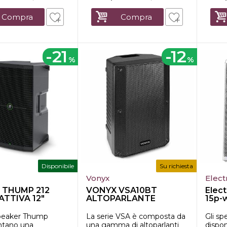
Compra
Compra
-21
-12
%
%
Disponibile
Su richiesta
Vonyx
Elect
 THUMP 212
VONYX VSA10BT
Elect
ATTIVA 12"
ALTOPARLANTE
15p-w
ATTIVO BI-
1200w
AMPLIFICATO 1...
speaker Thump
La serie VSA è composta da
Gli s
ntano una
una gamma di altoparlanti
dispon