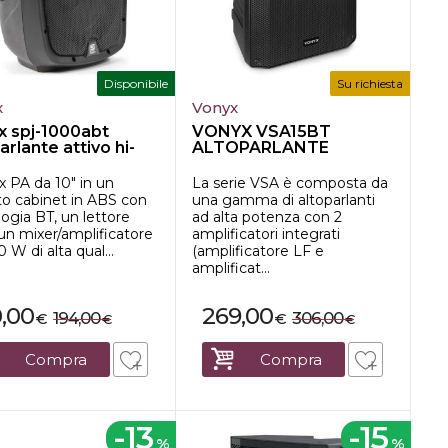
Disponibile
Su richiesta
x
Vonyx
x spj-1000abt
VONYX VSA15BT
arlante attivo hi-
ALTOPARLANTE
p3 1...
ATTIVO BI-
AMPLIFICATO 1...
 PA da 10" in un
La serie VSA è composta da
to cabinet in ABS con
una gamma di altoparlanti
ogia BT, un lettore
ad alta potenza con 2
un mixer/amplificatore
amplificatori integrati
 W di alta qual...
(amplificatore LF e
amplificat...
0,00
269,00
194,00
306,00
€
€
€
€
Compra
Compra
-13
-15
%
%