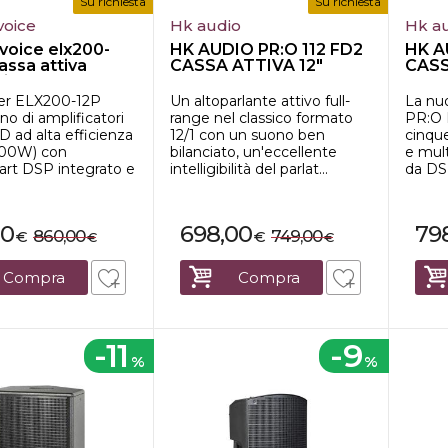
Su richiesta
Su richiesta
voice
Hk audio
Hk a
 voice elx200-
HK AUDIO PR:O 112 FD2
HK A
assa attiva
CASSA ATTIVA 12"
CASS
an...
1200W
120
ker ELX200-12P
Un altoparlante attivo full-
La nu
o di amplificatori
range nel classico formato
PR:O 
 D ad alta efficienza
12/1 con un suono ben
cinque
1200W) con
bilanciato, un'eccellente
e mult
rt DSP integrato e
intelligibilità del parlat...
da DSP,
00
698,00
79
860,00
749,00
€
€
€
€
Compra
Compra
-11
-9
%
%