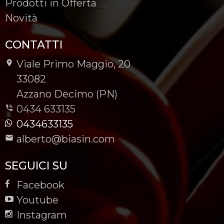
Prodotti in Offerta
Novità
CONTATTI
Viale Primo Maggio, 20
-
33082
-
Azzano Decimo (PN)
0434 633135
0434633135
alberto@biasin.com
SEGUICI SU
Facebook
Youtube
Instagram