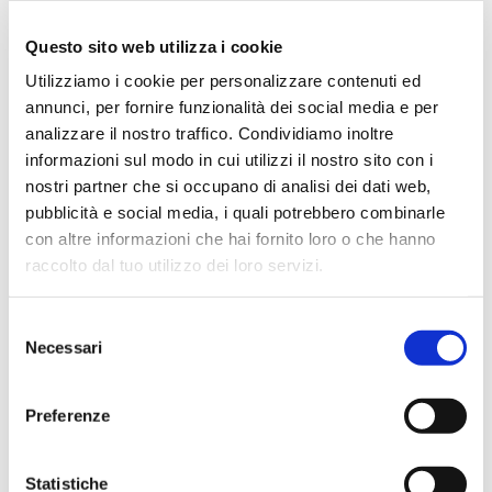
professionali per chitarra e basso. Dal desi...
Questo sito web utilizza i cookie
Utilizziamo i cookie per personalizzare contenuti ed
31/08/2026
In offerta fino a:
annunci, per fornire funzionalità dei social media e per
1.639,00
€
1.848,00
€
analizzare il nostro traffico. Condividiamo inoltre
informazioni sul modo in cui utilizzi il nostro sito con i
Compra
nostri partner che si occupano di analisi dei dati web,
pubblicità e social media, i quali potrebbero combinarle
con altre informazioni che hai fornito loro o che hanno
raccolto dal tuo utilizzo dei loro servizi.
Selezione
Necessari
del
4.9
1455 recensioni
★★★★★
consenso
Vedi su Google
Preferenze
Alessio Falamischia
3 settimane fa
Statistiche