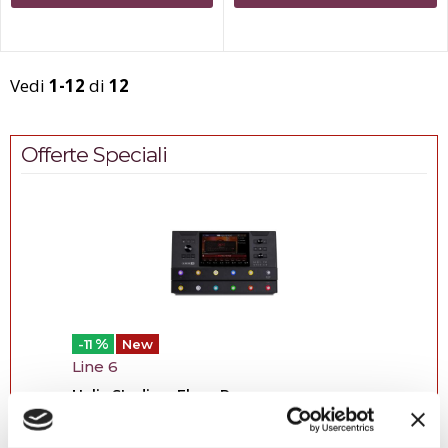
in uscita, ...
Vedi
1-12
di
12
Offerte Speciali
%
-11
New
Line 6
Helix Stadium Floor Processore...
Il Helix Stadium Floor è il nuovo punto di
riferimento tra i processori multieffetto