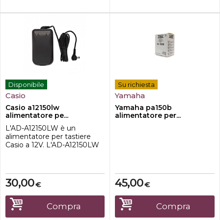
universaliPolarità Sel...
Disponibile
Su richiesta
Casio
Yamaha
Casio a12150lw
Yamaha pa150b
alimentatore pe...
alimentatore per...
L'AD-A12150LW è un
alimentatore per tastiere
Casio a 12V. L'AD-A12150LW
elimina la necessità delle
batterie, consentendo di
collegare la tastiera
direttamente a una presa di
30,00
45,00
€
€
corrente.CaratteristicheOutp
ut: 12 Volt / 1,5
AmperePolarità positiva
Compra
Compra
all'internoTastiere