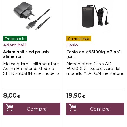
Disponibile
Su richiesta
Adam hall
Casio
Adam hall sled ps usb
Casio ad-e95100lg-p7-op1
alimenta...
(sa, ...
Marca Adam HallProduttore
Alimentatore Casio AD
Adam Hall StandsModello
E95100LG - Successore del
SLEDPSUSBNome modello
modello AD-1 GAlimentatore
Universal 5V Netzteil
da 9.5V - 1 A per tastiere
USB/DC
Casio.Ingresso: AC 100 - 240
(Hohlstecker)Dimensioni
VPositivo + al centroAdatto
prodotto 12 x 15 x 5 cm; 90
per:Casio CTS-100, 200,
8,00
19,90
€
€
grammiNumero modello
300CTX700, 800CTK-1100,
articolo
1150, 1500, 1250. 2500, 3500,
SLEDPSUSBNumero
2080, 2300, 4200, 200,
Compra
Compra
articolo
240,LK-160, 165, 120, 127, 136,
SLEDPSUSBPeriferiche
240, 247...
compatibili Telefoni
cellulariCaratteristiche