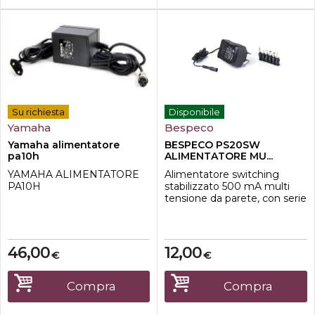
Su richiesta
Disponibile
Yamaha
Bespeco
Yamaha alimentatore
BESPECO PS20SW
pa10h
ALIMENTATORE MU...
YAMAHA ALIMENTATORE
Alimentatore switching
PA10H
stabilizzato 500 mA multi
tensione da parete, con serie
di adattatori in dotazione per
molteplici
connessioni.Scheda
tecnicaDimensioni 56 (L) x 51
46,00
12,00
€
€
(P) x 84 (H) mmControlli
Selettore di
tensioneIngresso 90 240
Compra
Compra
Vac 50 / 60 HzConnessioni
Cavo 1.5 m Plug