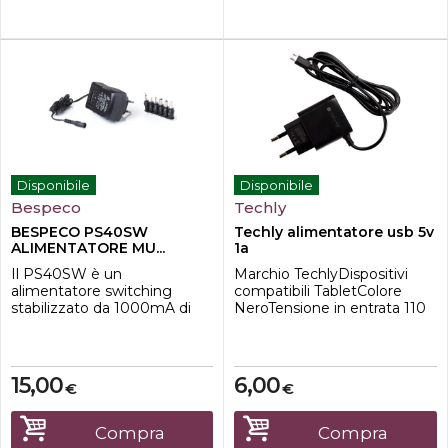
compatibili: PX-130, PX-330,
CTK-...
Disponibile
Disponibile
Bespeco
Techly
BESPECO PS40SW
Techly alimentatore usb 5v
ALIMENTATORE MU...
1a
Il PS40SW è un
Marchio TechlyDispositivi
alimentatore switching
compatibili TabletColore
stabilizzato da 1000mA di
NeroTensione in entrata 110
alta qualità. La tensione
VoltTensione in uscita 5
d'uscita è variabile: 3, 4,5, 6,
VoltCorrente nominale 1
7,5, 9 o 12 Volt. Può essere
AmpereTecnologia di
utilizzato per la maggior
connettività USB
15,00
6,00
€
€
parte delle utenze ed è
dotato di auto protezione
contro i cortocircuiti, di
Compra
Compra
corrente e tensione costanti