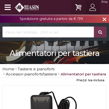
Blog
Spedizione gratuita a partire da € 199
close
Alimentatori per tastiera
Prezzi Iva inclusa
Home
Tastiere e pianoforti
Accessori pianoforti/tastiere
Alimentatori per tastiera
Prezzi Iva inclusa