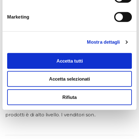
★★★★★
Ho acquistato un impianto Bose usato e ne sono
Marketing
super soddisfatto. Professionalità e gentilezza da parte
dello staff. Attrezzatura di qualità e buoni prezzi.
Mostra dettagli
Hope Efrida
Accetta tutti
2 mesi fa
★★★★★
Accetta selezionati
Ho acquistato un contrabbasso elettrico Stanzani, un
microfono professionale, amplificatore, cuffie, aste e
Rifiuta
cavi vari come regali per il mio compagno. Lo
strumento è a dir poco meraviglioso e il resto dei
prodotti è di alto livello. I venditori son..