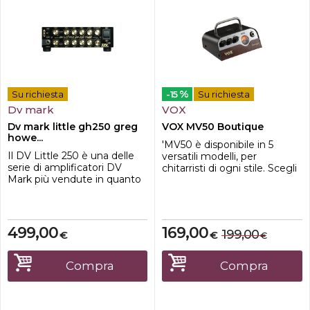
%
Su richiesta
-15
Su richiesta
Dv mark
VOX
Dv mark little gh250 greg
VOX MV50 Boutique
howe...
'MV50 è disponibile in 5
Il DV Little 250 è una delle
versatili modelli, per
serie di amplificatori DV
chitarristi di ogni stile. Scegli
Mark più vendute in quanto
il modello che fa per te
bilancia una dimensione
oppure collezionali tutti.Dato
estremamente portatile con
che la testata MV50 è anche
un'enorme potenza ,
provvista di output di
headroom e dinamica . In
linea/cuffie, può essere
499,00
169,00
199,00
€
€
€
DV Mark abbiamo creato un
connesso direttamente al
nuovo standard per
mixer oppure a una
amplificatori dal suono
interfaccia audio,
Compra
Compra
eccezionale, potenti e
permettendo di esser...
portatili, come abbi...