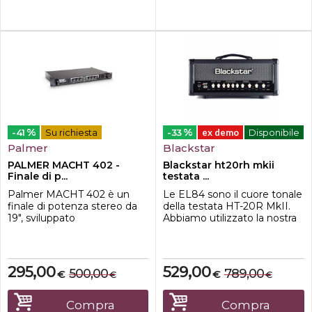
mi...
permettendo di esse...
%
%
-41
Su richiesta
-33
ex demo
Disponibile
Palmer
Blackstar
PALMER MACHT 402 -
Blackstar ht20rh mkii
Finale di p...
testata ...
Palmer MACHT 402 è un
Le EL84 sono il cuore tonale
finale di potenza stereo da
della testata HT-20R MkII.
19", sviluppato
Abbiamo utilizzato la nostra
appositamente per l'utilizzo
esperienza decennale nella
con chitarre. Possiede una
progettazione di
potenza di 200 Watt per
amplificatori valvolari per
canale, di 400 Watt in
combinare la risposta e il
295,00
529,00
500,00
789,00
€
€
€
€
modalità ponticello e
carattere di questa classica
funziona praticamente con
valvola britannica con un
qualsiasi cassa per chitarra.
preamplificatore
Compra
Compra