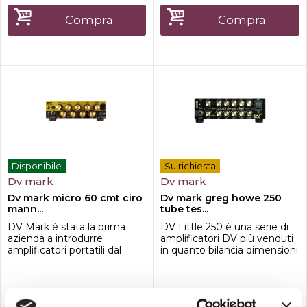
'60 di Input / Volume I, con
abbastanza guadagno per
Frutto di quattro anni di
Compra
Compra
gli assoli ma anche un clean
sviluppo e costruita
ben definit...
sulleredità del mo...
Disponibile
Su richiesta
Dv mark
Dv mark
Dv mark micro 60 cmt ciro
Dv mark greg howe 250
mann...
tube tes...
DV Mark è stata la prima
DV Little 250 è una serie di
azienda a introdurre
amplificatori DV più venduti
amplificatori portatili dal
in quanto bilancia dimensioni
suono eccezionale nel
estremamente portatili con
mercato delle chitarre, dopo
potenza, headroom e
il successo mondiale
dinamica enormi. DV Mark
ottenuto con Markbass nel
ha creato un nuovo standard
499,00
499,00
€
€