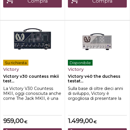
Compra
Compra
ottenere un enorme
headroom e s...
Su richiesta
Disponibile
Victory
Victory
Victory v30 countess mkii
Victory v40 the duchess
test...
testat...
La Victory V30 Countess
Sulla base di oltre dieci anni
MKII, oggi conosciuta anche
di sviluppo, Victory è
come The Jack MKII, è una
orgogliosa di presentare la
testata completamente
nuova gamma Duchess MK
valvolare progettata per
II, evoluzione diretta di una
offrire qualità sonora
delle sue serie più
professionale, risposta
apprezzate. Tutto ciò che ha
959,00
1.499,00
€
€
dinamica eccezionale e
reso celebre la versione
ampia versatilità timbrica in
originale è stato mantenuto