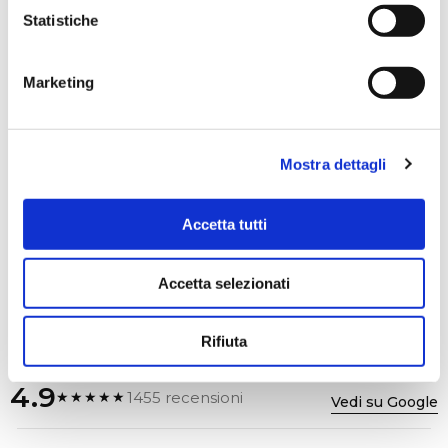
Helix Stadium Floor Processore...
Statistiche
Il Helix Stadium Floor è il nuovo punto di
riferimento tra i processori multieffetto
professionali per chitarra e basso. Dal desi...
Marketing
31/08/2026
In offerta fino a:
1.639,00
€
Mostra dettagli
1.848,00
€
Compra
Accetta tutti
Accetta selezionati
Rifiuta
4.9
1455 recensioni
★★★★★
Vedi su Google