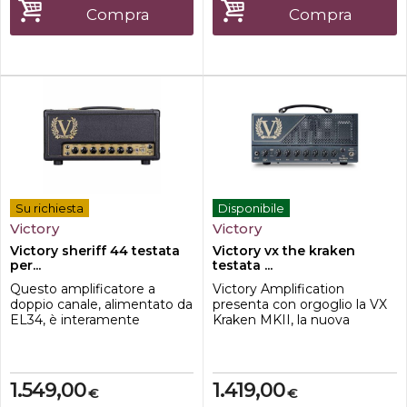
un formato compatto e
e ulteriormente
Compra
Compra
facilmente trasportabile. Uno
perfezionato, spingendo lo
strumento ideale per...
strumento verso ...
Su richiesta
Disponibile
Victory
Victory
Victory sheriff 44 testata
Victory vx the kraken
per...
testata ...
Questo amplificatore a
Victory Amplification
doppio canale, alimentato da
presenta con orgoglio la VX
EL34, è interamente
Kraken MKII, la nuova
incentrato sui classici suoni
testata per chitarra elettrica
overdrive britannici. I
che rappresenta il prossimo
musicisti blues-rock
stadio evolutivo di uno degli
adoreranno la sensazione e
amplificatori high-gain più
1.549,00
1.419,00
€
€
la risposta in stile metà anni
apprezzati della casa inglese.