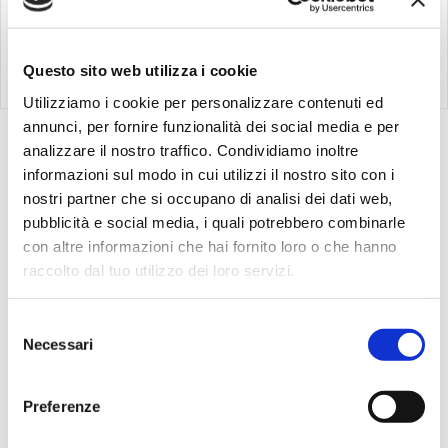
mondo dei bassi. La serie DV
per amplificatori dal suono
Micro Head è diventata
eccezionale, potenti e
molto popolare tra tutti quei
portatili, come abbiamo fatto
Compra
Compra
chitarristi che volevano
nel mercato dei bassi con
adattare il loro to...
Mar...
Questo sito web utilizza i cookie
Utilizziamo i cookie per personalizzare contenuti ed
annunci, per fornire funzionalità dei social media e per
Vedi
1-18
di
18
analizzare il nostro traffico. Condividiamo inoltre
informazioni sul modo in cui utilizzi il nostro sito con i
nostri partner che si occupano di analisi dei dati web,
Offerte Speciali
pubblicità e social media, i quali potrebbero combinarle
con altre informazioni che hai fornito loro o che hanno
raccolto dal tuo utilizzo dei loro servizi.
Selezione
Necessari
del
consenso
%
-11
New
Preferenze
Line 6