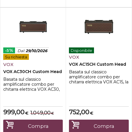
%
-5
Disponibile
Dal
:
29/10/2026
VOX
Su richiesta
VOX
VOX AC15CH Custom Head
VOX AC30CH Custom Head
Basata sul classico
amplificatore combo per
Basata sul classico
chitarra elettrica VOX AC15, la
amplificatore combo per
testata AC15CH offre le
chitarra elettrica VOX AC30,
stesse caratteristiche AC15
la testata AC30CH Custom
nel formato head. Grazie alla
Head offre le stesse
tecnologia reactive
caratteristiche AC30 nel
attenuator di VOX, AC15CH
formato head. Grazie alla
999,00
752,00
conferisce alla tua musica
1.049,00
€
€
€
tecnologia reactive
maggiore flessibilità, sia per
attenuator di VOX, AC30CH
le performance live che per
conferisce alla tua musica
Compra
Compra
suonare i...
maggiore flessibilità, sia per