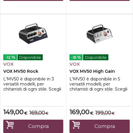
le performance live che p...
%
%
-12
Disponibile
-15
Disponibile
VOX
VOX
VOX MV50 Rock
VOX MV50 High Gain
L'MV50 è disponibile in 3
L'MV50 è disponibile in 5
versatili modelli, per
versatili modelli, per
chitarristi di ogni stile. Scegli
chitarristi di ogni stile. Scegli
il modello che fa per te
il modello che fa per te
oppure collezionali tutti.Il
oppure collezionali tutti.Dato
modello Rock ha un tono
che la testata MV50 è anche
High Gain molto aggressivo.
provvista di output di
149,00
169,00
169,00
199,00
€
€
€
€
Dato che la testata MV50 è
linea/cuffie, può essere
anche provvista di output di
connesso direttamente al
linea/cuffie, può essere
mixer oppure a una
Compra
Compra
connesso direttamente al
interfaccia audio,