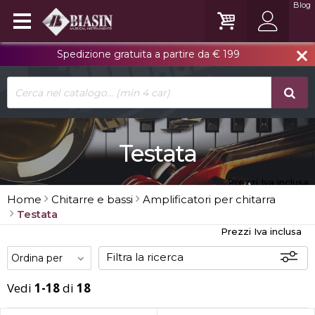
Blog
Spedizione gratuita a partire da € 199
close
Testata
Prezzi Iva inclusa
Home
Chitarre e bassi
Amplificatori per chitarra
Testata
Prezzi Iva inclusa
Filtra la ricerca
Vedi
1-18
di
18
Offerte
Disponibili
In sede