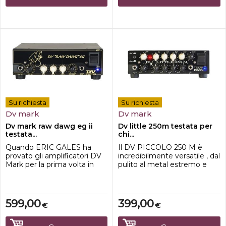
Dotato di circuiti in classe D,
accuratamente sonoro per
di un alimenta...
creare toni valvola...
Su richiesta
Su richiesta
Dv mark
Dv mark
Dv mark raw dawg eg ii
Dv little 250m testata per
testata...
chi...
Quando ERIC GALES ha
Il DV PICCOLO 250 M è
provato gli amplificatori DV
incredibilmente versatile , dal
Mark per la prima volta in
pulito al metal estremo e
uno studio di registrazione, è
tutto il resto. Con 250W
rimasto sbalordito dal loro
stadio solido è stata costruita
tono!. Collaborando con DV
per ottenere enormi
ha creato una testata a
quantità di guadagno per
599,00
399,00
€
€
singolo canale scintillante e
METAL e HARD ROCK .
potente con un grande
amplificatore di potenza per