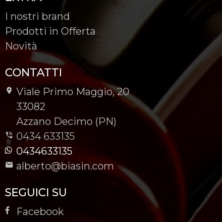
I nostri brand
Prodotti in Offerta
Novità
CONTATTI
Viale Primo Maggio, 20
-
33082
-
Azzano Decimo (PN)
0434 633135
0434633135
alberto@biasin.com
SEGUICI SU
Facebook