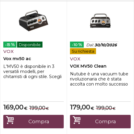
%
%
-15
Disponibile
-10
Dal
:
30/10/2026
VOX
Su richiesta
Vox mv50 ac
VOX
VOX MV50 Clean
L'MV50 è disponibile in 3
versatili modelli, per
Nutube è una vacuum tube
chitarristi di ogni stile. Scegli
rivoluzionaria che è stata
il modello che fa per te
accolta con molto successo
oppure collezionali tutti.Il
dalla sua introduzione nel
modello AC dispone del
2015. La progettazione unica
classico suono e del
del preamp analogico del
distintivo Crunch di un VOX
MV50 incorpora la Nutube e
169,00
179,00
AC30Dato che la testata
199,00
199,00
€
€
€
€
fornisce un vero suono
MV50 è anche provvista di
valvolare. Gli ingegneri
output di linea/cuffie, può
hanno preso tutti i vantaggi
Compra
Compra
essere con...
di questa nuova tecnologia
progett...