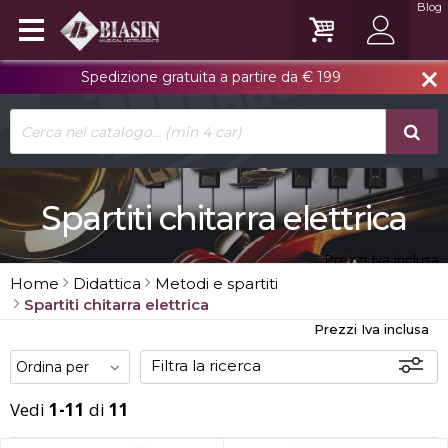
Blog
Spedizione gratuita a partire da € 199
close
Spartiti chitarra elettrica
Prezzi Iva inclusa
Home
Didattica
Metodi e spartiti
Spartiti chitarra elettrica
Prezzi Iva inclusa
Filtra la ricerca
Vedi
1-11
di
11
Offerte
Disponibili
In sede