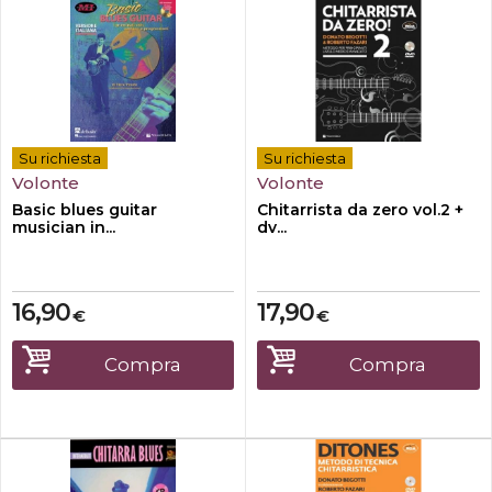
Su richiesta
Su richiesta
Volonte
Volonte
Basic blues guitar
Chitarrista da zero vol.2 +
musician in...
dv...
16,90
17,90
€
€
Compra
Compra