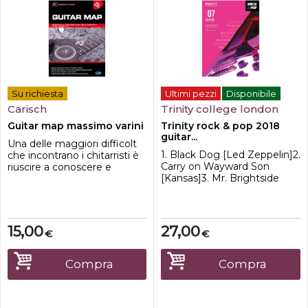
Su richiesta
Ultimi pezzi
Disponibile
Carisch
Trinity college london
Guitar map massimo varini
Trinity rock & pop 2018
guitar...
Una delle maggiori difficolt
1. Black Dog [Led Zeppelin]2.
che incontrano i chitarristi è
Carry on Wayward Son
riuscire a conoscere e
[Kansas]3. Mr. Brightside
padroneggiare la tastiera
[The Killers]4. New Born
della chitarra. La chitarra,
[Muse]5. Orion [Metallica]6.
infatti, è uno strumento
Phantom of the Opera [Iron
verticale, dove le sequenze
Maiden]7. Sultans of Swing
di note, accordi e posizioni
15,00
27,00
€
€
[Dire Straits]8. Voodoo Child
sono complesse e
(Slight Return) [The Jimi
richiedono diverse
Hendrix Experience]
diteggiature della mano
Compra
Compra
sinistra. Per impa...