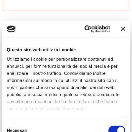
4.9
1457 recensioni
★★★★★
Vedi su Google
Questo sito web utilizza i cookie
Utilizziamo i cookie per personalizzare contenuti ed
Alessio Falamischia
annunci, per fornire funzionalità dei social media e per
4 settimane fa
analizzare il nostro traffico. Condividiamo inoltre
★★★★★
informazioni sul modo in cui utilizzi il nostro sito con i
Ho acquistato un impianto Bose usato e ne sono
nostri partner che si occupano di analisi dei dati web,
super soddisfatto. Professionalità e gentilezza da parte
pubblicità e social media, i quali potrebbero combinarle
dello staff. Attrezzatura di qualità e buoni prezzi.
con altre informazioni che hai fornito loro o che hanno
raccolto dal tuo utilizzo dei loro servizi.
Selezione
Hope Efrida
Necessari
del