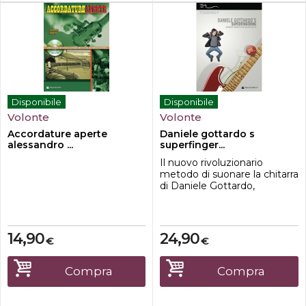
Disponibile
Disponibile
Volonte
Volonte
Accordature aperte
Daniele gottardo s
alessandro ...
superfinger...
Il nuovo rivoluzionario
metodo di suonare la chitarra
di Daniele Gottardo,
chitarrista rivelazione
internazionale con la vittoria,
a Londra, dello Steve Vai
Award 2009.Un DVD che
14,90
24,90
€
€
tratta i principali tipici
problemi che ogni chitarrista
incontra nel su
Compra
Compra