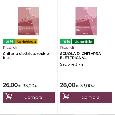
%
%
-21
Su richiesta
-15
Disponibile
Ricordi
Ricordi
Chitarra elettrica: rock e
SCUOLA DI CHITARRA
blu...
ELETTRICA V...
Sezione 3 - 4
26,00
28,00
33,00
33,00
€
€
€
€
Compra
Compra