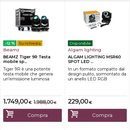
%
-12
Su richiesta
Disponibile
Beamz
Algam lighting
BEAMZ Tiger 9R Testa
ALGAM LIGHTING MSR60
mobile sp...
SPOT LED ...
Tiger 9R è una potente
In un formato compatto dal
testa mobile che genera
design pulito, sormontato da
un'emissione luminosa
un anello LED RGB
impressionante grazie alla
dall'effetto più bello, la testa
sua lampada a scarica ad alta
mobile spot MSR60 proietta
intensità 9R da 260W.
un fascio formidabile per la
Questa versatile testa
sua categoria grazie al suo
1.749,00
229,00
1.988,00
€
€
€
mobile offre una gamma
LED bianco da 60W. La sua
completa di effetti, tra cui
ruota di 8 gobo accoppiata
miscelazione colore, effetto
ad una ruota di 8 colori, la
Compra
Compra
frost, vari gobo e prismi,
sua messa a fuoco e il suo...
offrendo agli utent...