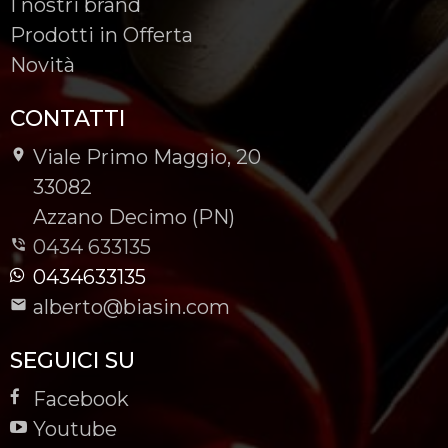
I nostri brand
Prodotti in Offerta
Novità
CONTATTI
Viale Primo Maggio, 20
-
33082
-
Azzano Decimo (PN)
0434 633135
0434633135
alberto@biasin.com
SEGUICI SU
Facebook
Youtube