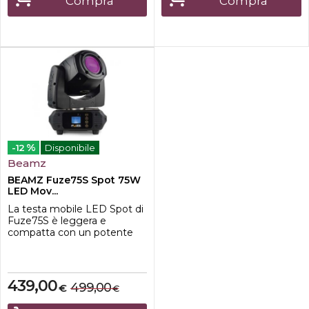
Compra
Compra
mobile Panther fu...
bianco. Questa testa mobil...
%
-12
Disponibile
Beamz
BEAMZ Fuze75S Spot 75W
LED Mov...
La testa mobile LED Spot di
Fuze75S è leggera e
compatta con un potente
LED da 75 W. Produce fasci
nitidi e dai colori chiari che
possono essere
personalizzati con le ruote
439,00
499,00
€
€
colore e gobo. Fuze75S è
inoltre dotato di un prisma a