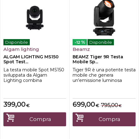
%
Disponibile
-12
Disponibile
Algam lighting
Beamz
ALGAM LIGHTING MS150
BEAMZ Tiger 9R Testa
Spot Test...
Mobile Sp...
La testa mobile Spot MS150
Tiger 9R è una potente testa
sviluppata da Algam
mobile che genera
Lighting combina
un'emissione luminosa
prestazioni, versatilità e
impressionante grazie alla
finiture di alto livello per
sua lampada a scarica ad alta
soddisfare le esigenze di
intensità 9R da 260W.
professionisti e appassionati
Questa versatile testa
399,00
699,00
795,00
€
€
€
di illuminazione. Il suo LED
mobile offre una gamma
bianco da 120 Watt, abbinato
completa di effetti, tra cui
ad un anello di 18 Led RGB,
miscelazione colore, effetto
Compra
Compra
genera un fascio luminoso
frost, vari gobo e prismi,
potente ide...
offrendo agli utent...