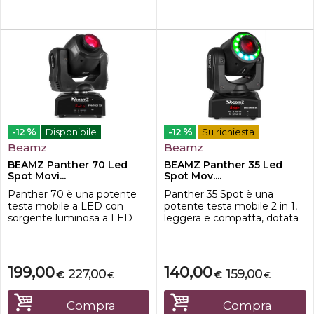
consente di realizzare
...
%
%
-12
Disponibile
-12
Su richiesta
Beamz
Beamz
BEAMZ Panther 70 Led
BEAMZ Panther 35 Led
Spot Movi...
Spot Mov....
Panther 70 è una potente
Panther 35 Spot è una
testa mobile a LED con
potente testa mobile 2 in 1,
sorgente luminosa a LED
leggera e compatta, dotata
bianca da 70W.
di funzioni professionali che i
Equipaggiato con una ruota
lighting designer, i
colore e
DJ o qualsiasi animatore
gobo per il massimo
possono accedere tramite il
199,00
140,00
227,00
159,00
€
€
€
€
controllo. La ruota gobo ha 7
controllo a bordo o un
diversi gobo + aperto e la
controller DMX.
ruota dei colori ha 7 colori +
Caratterizzata da sette colori
Compra
Compra
bianco. La testa mobile
e sette