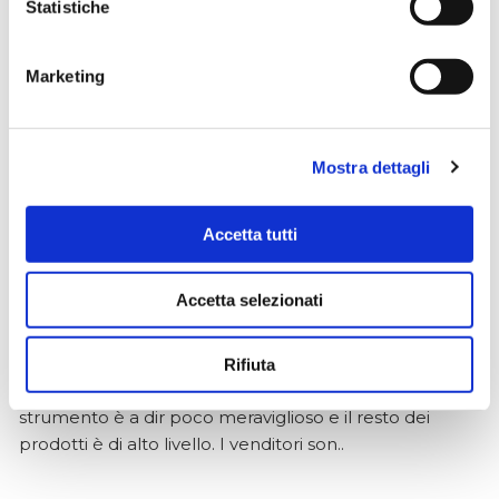
3 settimane fa
Statistiche
★★★★★
Marketing
Ho acquistato un impianto Bose usato e ne sono
super soddisfatto. Professionalità e gentilezza da parte
dello staff. Attrezzatura di qualità e buoni prezzi.
Mostra dettagli
Accetta tutti
Hope Efrida
2 mesi fa
Accetta selezionati
★★★★★
Ho acquistato un contrabbasso elettrico Stanzani, un
microfono professionale, amplificatore, cuffie, aste e
Rifiuta
cavi vari come regali per il mio compagno. Lo
strumento è a dir poco meraviglioso e il resto dei
prodotti è di alto livello. I venditori son..