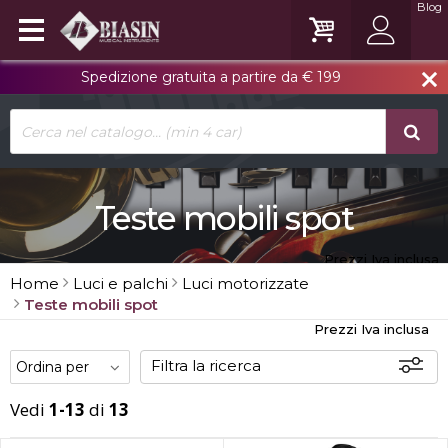
Blog
Spedizione gratuita a partire da € 199
close
Teste mobili spot
Prezzi Iva inclusa
Home
Luci e palchi
Luci motorizzate
Teste mobili spot
Prezzi Iva inclusa
Filtra la ricerca
Vedi
1-13
di
13
Offerte
Disponibili
In sede