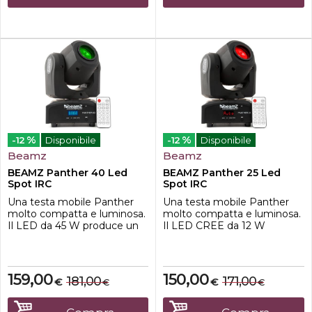
Panther 70 funziona in DMX,
gobo, questa testa mobile...
in m...
%
%
-12
Disponibile
-12
Disponibile
Beamz
Beamz
BEAMZ Panther 40 Led
BEAMZ Panther 25 Led
Spot IRC
Spot IRC
Una testa mobile Panther
Una testa mobile Panther
molto compatta e luminosa.
molto compatta e luminosa.
Il LED da 45 W produce un
Il LED CREE da 12 W
fascio di 11°. La testa mobile
produce un fascio da 12°. La
è dotata di una ruota
testa mobile è dotata sia
colore e gobo per il massimo
di ruota colore che di ruota
controllo. La ruota gobo ha 7
gobo per il massimo
159,00
150,00
181,00
171,00
€
€
€
€
diversi gobo + aperti e la
controllo. La ruota gobo ha 7
ruota dei colore ha 7 colori +
diversi gobo + aperto e la
bianco. Questa testa
ruota colore ha 7 colori +