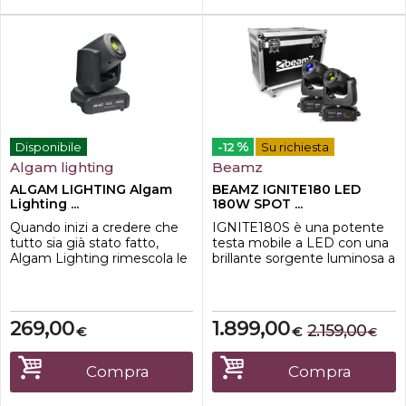
%
Disponibile
-12
Su richiesta
Algam lighting
Beamz
ALGAM LIGHTING Algam
BEAMZ IGNITE180 LED
Lighting ...
180W SPOT ...
Quando inizi a credere che
IGNITE180S è una potente
tutto sia già stato fatto,
testa mobile a LED con una
Algam Lighting rimescola le
brillante sorgente luminosa a
carte e cambia il
LED bianco da 180W. Dotata
gioco.Immagina un raggio
di una doppia ruota gobo
potente in grado di
(con
proiettare combinazioni
gobo intercambiabili) per
269,00
1.899,00
2.159,00
€
€
€
inedite di una ruota a 8 gobo
creare straordinari effetti di
e una ruota a 8 colori.
sovrapposizione. Assieme ai
Aggiungi una messa a fuoco
2 prismi rotanti
Compra
Compra
motorizzata, un triplo prisma
individualmente (3 + 6)
rotante e uno strob...
consente di realizzare