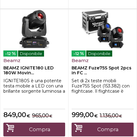
...
%
%
-12
Disponibile
-12
Disponibile
Beamz
Beamz
BEAMZ IGNITE180 LED
BEAMZ Fuze75S Spot 2pcs
180W Movin...
in FC ...
IGNITE180S è una potente
Set di 2x teste mobili
testa mobile a LED con una
Fuze75S Spot (153.382) con
brillante sorgente luminosa a
flightcase. Il flightcase è
LED bianco da 180W.
progettato per le
Dotata di una doppia ruota
Fuze75S e protegge le tue
gobo (con
preziose luci durante il
gobo intercambiabili) per
trasporto.
849,00
999,00
965,00
1.136,00
€
€
€
€
creare straordinari effetti di
sovrapposizione. Assieme ai
2 prismi rotanti
Compra
Compra
individualmente (3 + 6)