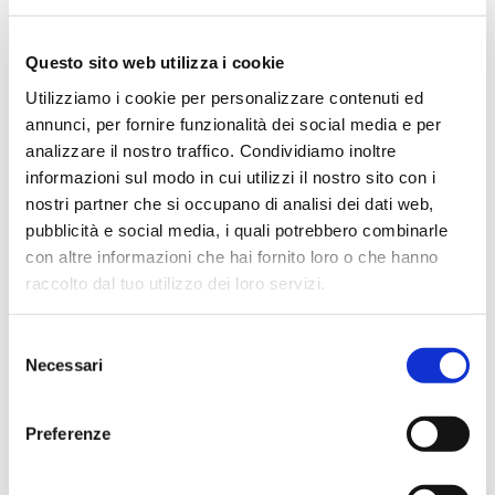
Il Helix Stadium Floor è il nuovo punto di
riferimento tra i processori multieffetto
professionali per chitarra e basso. Dal desi...
Questo sito web utilizza i cookie
Utilizziamo i cookie per personalizzare contenuti ed
annunci, per fornire funzionalità dei social media e per
31/08/2026
In offerta fino a:
1.639,00
€
analizzare il nostro traffico. Condividiamo inoltre
1.848,00
€
informazioni sul modo in cui utilizzi il nostro sito con i
nostri partner che si occupano di analisi dei dati web,
Compra
pubblicità e social media, i quali potrebbero combinarle
con altre informazioni che hai fornito loro o che hanno
raccolto dal tuo utilizzo dei loro servizi.
Selezione
Necessari
del
consenso
4.9
1455 recensioni
★★★★★
Vedi su Google
Preferenze
Alessio Falamischia