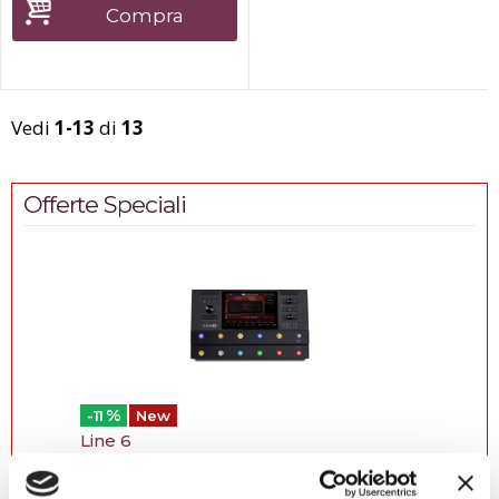
3 facce che divide il fascio
Compra
per
grandi effetti e per copr...
Vedi
1-13
di
13
Offerte Speciali
%
-11
New
Line 6
Helix Stadium Floor Processore...