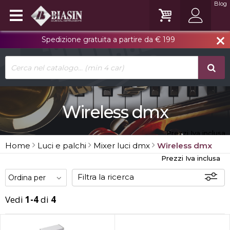
Blog
Spedizione gratuita a partire da € 199
close
Wireless dmx
Prezzi Iva inclusa
Home
Luci e palchi
Mixer luci dmx
Wireless dmx
Prezzi Iva inclusa
Filtra la ricerca
Vedi
1-4
di
4
Offerte
Disponibili
In sede