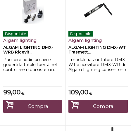
Disponibile
Disponibile
Algam lighting
Algam lighting
ALGAM LIGHTING DMX-
ALGAM LIGHTING DMX-WT
WRB Ricevit...
Trasmett...
Puoi dire addio ai cavi e
I moduli trasmettitore DMX-
goderti la totale libertà nel
WT e ricevitore DMX-WR di
controllare i tuoi sistemi di
Algam Lighting consentono
illuminazione grazie a DMX-
il controllo remoto di un
WRB, un ricevitore DMX
dispositivo o una serie di
wireless a batteria
dispositivi di illuminazione
dall'efficienza formidabile.
collegando il ricevitore al
99,00
109,00
€
€
Questo ricevitore compatto
primo dispositivo della
e leggero che funziona sulla
catena. L'abbinamento resta
banda da 2,4 GHz offre una
memorizzato nel
Compra
Compra
connessione wireless
trasmettitore e nel ricevitore
affidabile...
anche dopo l...