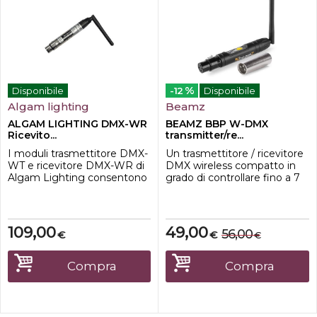
%
Disponibile
-12
Disponibile
Algam lighting
Beamz
ALGAM LIGHTING DMX-WR
BEAMZ BBP W-DMX
Ricevito...
transmitter/re...
I moduli trasmettitore DMX-
Un trasmettitore / ricevitore
WT e ricevitore DMX-WR di
DMX wireless compatto in
Algam Lighting consentono
grado di controllare fino a 7
il controllo remoto di un
universi. Gli universi sono
dispositivo o una serie di
contrassegnati da un LED
dispositivi di illuminazione
colorato nel telaio. È possibile
collegando il ricevitore al
utilizzare più ricevitori su un
109,00
49,00
56,00
€
€
€
primo dispositivo della
singolo trasmettitore.
catena. L'abbinamento resta
memorizzato nel
-Trasmettitore e ricevitore
Compra
Compra
trasmettitore e nel ricevitore
DMX wireless compatto
anche dopo l...