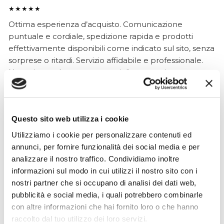
★★★★★
Ottima esperienza d’acquisto. Comunicazione
puntuale e cordiale, spedizione rapida e prodotti
effettivamente disponibili come indicato sul sito, senza
sorprese o ritardi. Servizio affidabile e professionale.
Negozio assolutamente consigliato, acqui..
Questo sito web utilizza i cookie
Ciro Pio Donnarumma
4 mesi fa
Utilizziamo i cookie per personalizzare contenuti ed
annunci, per fornire funzionalità dei social media e per
★★★★★
analizzare il nostro traffico. Condividiamo inoltre
Ho acquistato un Selmer Super Action 80 serie I da
informazioni sul modo in cui utilizzi il nostro sito con i
Biasin e sono rimasto davvero super soddisfatto. Il sax
nostri partner che si occupano di analisi dei dati web,
è arrivato in condizioni impeccabili, perfettamente
pubblicità e social media, i quali potrebbero combinarle
imballato e conforme alla descrizione. Il negozio si è
con altre informazioni che hai fornito loro o che hanno
dimostrato serio e professionale,..
raccolto dal tuo utilizzo dei loro servizi.