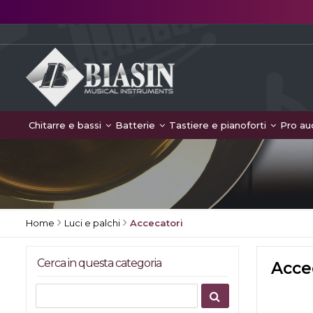
Chitarre e bassi
Batterie
Tastiere e pianoforti
Pro au
Home
Luci e palchi
Accecatori
Cerca in questa categoria
Acce