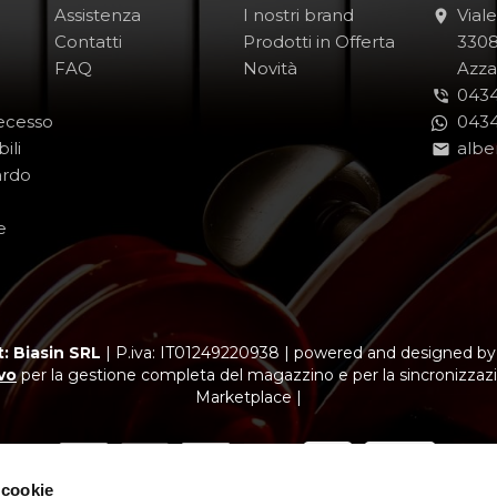
Assistenza
I nostri brand
Vial
Contatti
Prodotti in Offerta
-
330
FAQ
Novità
-
Azza
0434
Recesso
0434
ili
albe
ardo
e
: Biasin SRL
|
P.iva: IT01249220938
|
powered and designed b
vo
per la gestione completa del magazzino e per la sincronizzazi
Marketplace |
 cookie