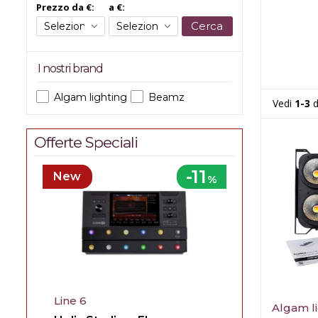
Prezzo da €:
a €:
Cerca
I nostri brand
Algam lighting
Beamz
Vedi
1-3
d
Offerte Speciali
-11
New
%
Line 6
Algam l