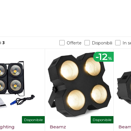
i
3
Offerte
Disponibili
In 
-12
%
Disponibile
Disponibile
ighting
Beamz
Bea