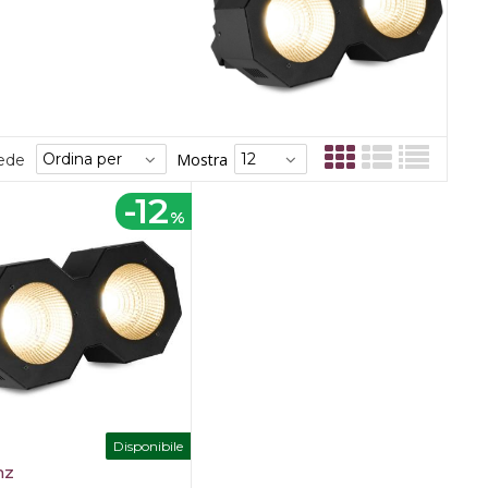
Mostra
sede
-12
%
Disponibile
mz