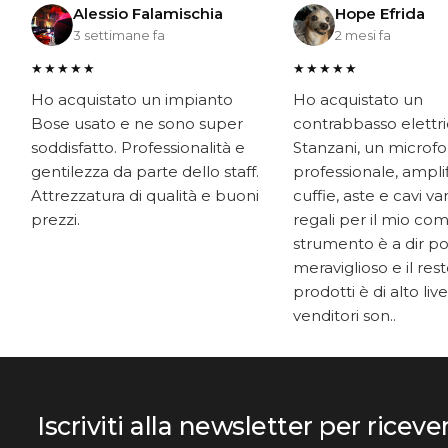
Alessio Falamischia
Hope Efrida
3 settimane fa
2 mesi fa
★★★★★
★★★★★
Ho acquistato un impianto
Ho acquistato un
Bose usato e ne sono super
contrabbasso elettr
soddisfatto. Professionalità e
Stanzani, un microf
gentilezza da parte dello staff.
professionale, ampli
Attrezzatura di qualità e buoni
cuffie, aste e cavi v
prezzi.
regali per il mio co
strumento è a dir p
meraviglioso e il res
prodotti è di alto livel
venditori son..
Iscriviti alla newsletter per riceve