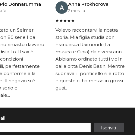
 Pio Donnarumma
Anna Prokhorova
i fa
2 mesi fa
★★★★★
tato un Selmer
Volevo raccontarvi la nostra
on 80 serie I da
storia. Mia figlia studia con
ono rimasto davvero
Francesca Raimondi (La
sfatto. Il sax è
musica e Gioia) da diversi anni.
 condizioni
Abbiamo ordinato tutti i violini
li, perfettamente
dalla ditta Denis Basin. Mentre
e conforme alla
suonava, il ponticello si è rotto
. Il negozio si è
e questo ci ha messo in grossi
 serio e
guai..
le,..
ail
Iscriviti