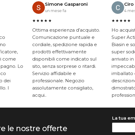
Simone Gasparoni
Ciro
un mese fa
4 mes
★★★★★
★★★★★
Ottima esperienza d’acquisto.
Ho acquis
ico
Comunicazione puntuale e
Super Acti
ono
cordiale, spedizione rapida e
Biasin e s
ficatore,
prodotti effettivamente
super soddi
ari come
disponibili come indicato sul
arrivato in
mpagno. Lo
sito, senza sorprese o ritardi.
impeccabi
oco
Servizio affidabile e
imballato 
to dei
professionale. Negozio
descrizione
lo. I
assolutamente consigliato,
dimostrato
acqui..
professiona
La tua em
re le nostre offerte