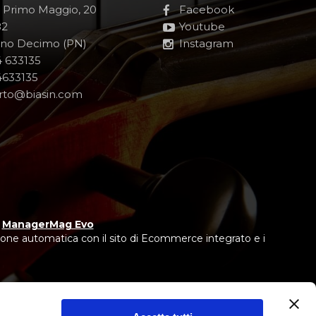
e Primo Maggio, 20
Facebook
82
Youtube
no Decimo (PN)
Instagram
 633135
633135
rto@biasin.com
y
ManagerMag Evo
one automatica con il sito di Ecommerce integrato e i