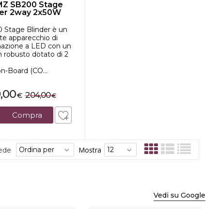
Z SB200 Stage
der 2way 2x50W
 Stage Blinder è un
te apparecchio di
inazione a LED con un
 robusto dotato di 2
n-Board (CO...
9,00
204,00
€
€
Compra
Mostra
sede
Vedi su Google