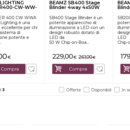
LIGHTING
BEAMZ SB400 Stage
BEAM
ER400-CW-WW-
Blinder 4way 4x50W
Blin
atore 4x100...
LED
LED
DER 400 CW WWA
SB400 Stage Blinder è un
SB200
 Lighting è una
potente apparecchio di
poten
 eccellente per chi
illuminazione a LED con un
illum
sistema di
design robusto dotato di
design
ione potente e
LED da
LED
.
50 W Chip-on-Boa...
Chip-o
00
229,00
17
261,00
€
€
€
Compra
Compra
i
3
Offerte
Disponibili
In 