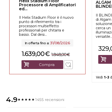
Helix Stadium Floor
ALGAM 
Processore di Amplificatori
BLIND
ed...
A Accec
Il BLIN
Il Helix Stadium Floor è il nuovo
di Algam
punto di riferimento tra i
soluzione
processori multieffetto
cerca un 
professionali per chitarra e
illuminaz
basso. Dal desi...
versatile...
31/08/2026
In offerta fino a:
329,
1.639,00
€
1.848,00
€
Compra
Vedi
1-3
d
4.9
1455 recensioni
★★★★★