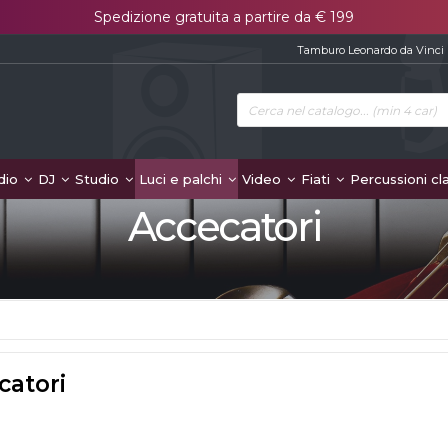
Spedizione gratuita a partire da € 199
Tamburo Leonardo da Vinci
dio
DJ
Studio
Luci e palchi
Video
Fiati
Percussioni cl
Accecatori
catori