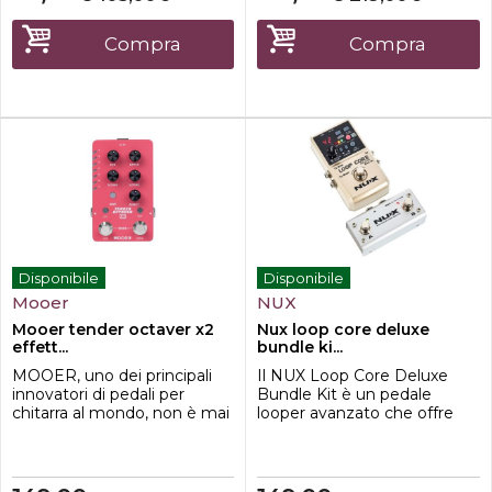
PEABI passa da un ingresso
modi che mai. Rende
all'altro senza interferenze,
davvero accessibili a tutti i
cosa che consente un
suoni illimitati.Ultracompatto
Compra
Compra
confronto rapido e semp...
e potente, TONEX ONE
memorizza fino a 2...
Disponibile
Disponibile
Mooer
NUX
Mooer tender octaver x2
Nux loop core deluxe
effett...
bundle ki...
MOOER, uno dei principali
Il NUX Loop Core Deluxe
innovatori di pedali per
Bundle Kit è un pedale
chitarra al mondo, non è mai
looper avanzato che offre
stato estraneo ai pedali
fino a 8 ore di registrazione
ottava. L'azienda ha già
in alta risoluzione a 24 bit,
avuto una risposta positiva ai
con sovraincisioni illimitate e
suoi pedali ottava "Pure" e
99 memorie utente. Dotato