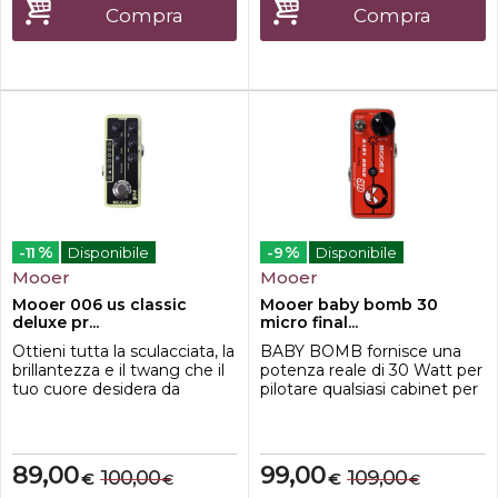
semplicissime con una sola
Risposta in frequenza da 5
Compra
Compra
manopola, altri sono
Hz a 24 kHz - Gamma
macchine ...
dinamic...
%
%
-11
Disponibile
-9
Disponibile
Mooer
Mooer
Mooer 006 us classic
Mooer baby bomb 30
deluxe pr...
micro final...
Ottieni tutta la sculacciata, la
BABY BOMB fornisce una
brillantezza e il twang che il
potenza reale di 30 Watt per
tuo cuore desidera da
pilotare qualsiasi cabinet per
questa fantastica
chitarra con un'impedenza di
emulazione di un classico
8Ohm - 16Ohm. Un partner
combo blues americano.
perfetto per i tuoi pedali
Basato su uno degli
preamplificatori preferiti.
89,00
99,00
100,00
109,00
€
€
€
€
amplificatori valvolari da 40