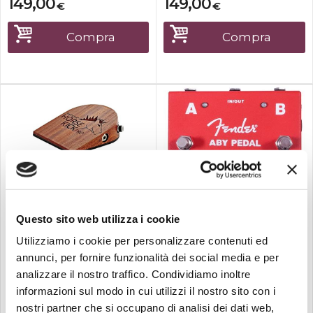
149,00
149,00
€
€
"Purer", ma l'ultima offerta
di una drum machine
dell'azienda, il Tender
integrata con 40 pattern
Octaver X2, mira a portare le
ritmici e funzionalità di
Compra
Compra
capaci...
importazione loop via USB,
questo pe...
%
-21
Disponibile
Disponibile
Ortega
Fender
Ortega horse kick pro
Fender pedale switch 2 vie
Questo sito web utilizza i cookie
pedale s...
aby
Utilizziamo i cookie per personalizzare contenuti ed
I pedali digitali HORSE KICK
Il footswitch ABY di Fender
annunci, per fornire funzionalità dei social media e per
V2 e HORSE KICK PRO di
con switcher passivo ti
Ortega Guitars sono ottimi
consente di collegare una
analizzare il nostro traffico. Condividiamo inoltre
strumenti per chitarristi,
singola chitarra in due
informazioni sul modo in cui utilizzi il nostro sito con i
cantanti, cantautori e artisti
amplificatori o di collegare
di strada che desiderano
due chitarre in un singolo
nostri partner che si occupano di analisi dei dati web,