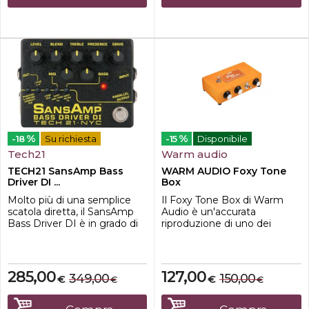
nel mixer o in schede audio.
polarity s...
PDI 03...
%
%
-18
Su richiesta
-15
Disponibile
Tech21
Warm audio
TECH21 SansAmp Bass
WARM AUDIO Foxy Tone
Driver DI ...
Box
Molto più di una semplice
Il Foxy Tone Box di Warm
scatola diretta, il SansAmp
Audio è un'accurata
Bass Driver DI è in grado di
riproduzione di uno dei
comporre grandi toni
pedali più ricercati e amati di
valvolari vintage, brillanti
tutti i tempi, utilizzato agli
suoni slap moderni,
albori degli anni 70 da
distorsioni nodose e tutto il
maestri come Billy Gibbons
285,00
127,00
349,00
150,00
€
€
€
€
resto. Tre diverse uscite per
e Peter Frampton, e al
pilotare amplificatori di
giorno doggi da personaggi
potenza, banchi di
come Adrian Belew, Nine