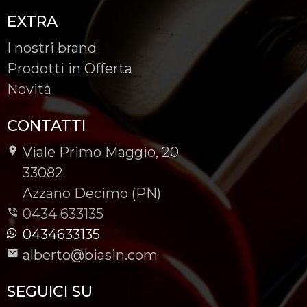
EXTRA
I nostri brand
Prodotti in Offerta
Novità
CONTATTI
Viale Primo Maggio, 20
-
33082
-
Azzano Decimo (PN)
0434 633135
0434633135
alberto@biasin.com
SEGUICI SU