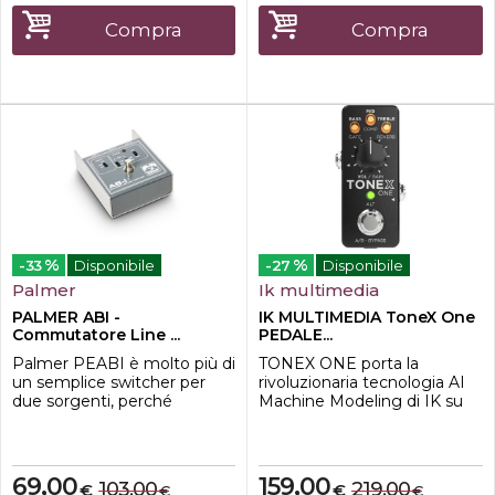
Watt più famosi al mondo
oggi, US CLASSIC DELUXE
Compra
Compra
è un'ottima scelta per i
musicisti soul, funk,...
%
%
-33
Disponibile
-27
Disponibile
Palmer
Ik multimedia
PALMER ABI -
IK MULTIMEDIA ToneX One
Commutatore Line ...
PEDALE...
Palmer PEABI è molto più di
TONEX ONE porta la
un semplice switcher per
rivoluzionaria tecnologia AI
due sorgenti, perché
Machine Modeling di IK su
gestisce al contempo anche
pedalboard di qualsiasi
la regolazione di diversi livelli.
dimensione, consentendoti
Che si tratti di segnali a livello
di esibirti con i suoni più
di microfono o di linea,
ricercati al mondo in più
69,00
159,00
103,00
219,00
€
€
€
€