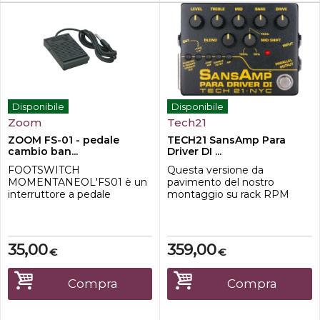
Disponibile
Disponibile
Zoom
Tech21
ZOOM FS-01 - pedale
TECH21 SansAmp Para
cambio ban...
Driver DI ...
FOOTSWITCH
Questa versione da
MOMENTANEOL'FS01 è un
pavimento del nostro
interruttore a pedale
montaggio su rack RPM
momentaneo per dispositivi
offre le stesse possibilità
Zoom per chitarra e basso
dettagliate di modellazione
che permette di bypassare
del tono per qualsiasi
gli effetti, accendere o
sorgente di segnale. È
35,00
359,00
€
€
spegnere l'accordatore,
particolarmente utile con le
attivare la funzione hold
chitarre acustiche, elettriche
delay e disattivare l'ingresso
e di basso e contrabbasso,
Compra
Compra
delay. Inoltre fornisce l'input
diretto a una console di
tap tempo, il looper, ed i ...
missaggio o con un amp...