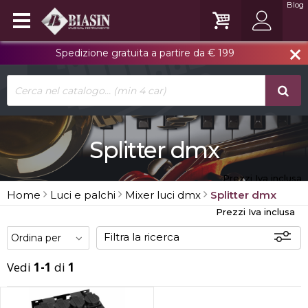
Blog
Spedizione gratuita a partire da € 199
close
Splitter dmx
Prezzi Iva inclusa
Home
Luci e palchi
Mixer luci dmx
Splitter dmx
Prezzi Iva inclusa
Filtra la ricerca
Vedi
1-1
di
1
Offerte
Disponibili
In sede