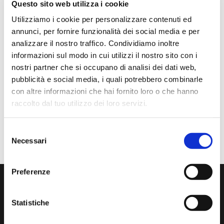
Questo sito web utilizza i cookie
Utilizziamo i cookie per personalizzare contenuti ed
Anna Prokhorova
annunci, per fornire funzionalità dei social media e per
2 mesi fa
analizzare il nostro traffico. Condividiamo inoltre
informazioni sul modo in cui utilizzi il nostro sito con i
★★★★★
nostri partner che si occupano di analisi dei dati web,
Volevo raccontarvi la nostra storia. Mia figlia studia con
pubblicità e social media, i quali potrebbero combinarle
Francesca Raimondi (La musica e Gioia) da diversi anni.
con altre informazioni che hai fornito loro o che hanno
Abbiamo ordinato tutti i violini dalla ditta Denis Basin.
raccolto dal tuo utilizzo dei loro servizi.
Mentre suonava, il ponticello si è rotto e questo ci ha
messo in grossi guai..
Selezione
Necessari
del
consenso
Preferenze
Iscriviti alla nostra newsletters
Statistiche
La tua email