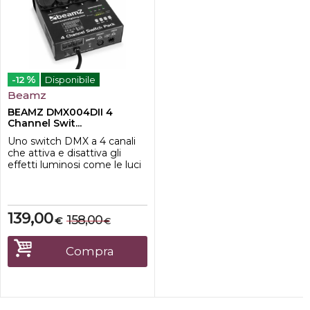
%
-12
Disponibile
Beamz
BEAMZ DMX004DII 4
Channel Swit...
Uno switch DMX a 4 canali
che attiva e disattiva gli
effetti luminosi come le luci
PAR, attraverso i programmi
integrati, standalone o in
modalità DMX. La velocità
dei 16 programmi integrati
139,00
158,00
€
€
può essere controllata. Il
controllo
del canale avviene tramite il
Compra
menu di facile accesso.