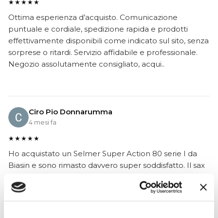
★★★★★
Ottima esperienza d’acquisto. Comunicazione
puntuale e cordiale, spedizione rapida e prodotti
effettivamente disponibili come indicato sul sito, senza
sorprese o ritardi. Servizio affidabile e professionale.
Negozio assolutamente consigliato, acqui..
Ciro Pio Donnarumma
4 mesi fa
★★★★★
Ho acquistato un Selmer Super Action 80 serie I da
Biasin e sono rimasto davvero super soddisfatto. Il sax
è arrivato in condizioni impeccabili, perfettamente
imballato e conforme alla descrizione. Il negozio si è
dimostrato serio e professionale,..