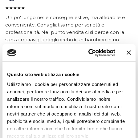
★★★★★
Un po' lungo nelle consegne estive, ma affidabile e
conveniente. Consigliatissimo per serietà e
professionalità. Nel punto vendita ci si perde con la
stessa meraviglia degli occhi di un bambino in un
magazzino di giocattoli😍
Questo sito web utilizza i cookie
Simone Gasparoni
un mese fa
Utilizziamo i cookie per personalizzare contenuti ed
annunci, per fornire funzionalità dei social media e per
★★★★★
analizzare il nostro traffico. Condividiamo inoltre
Ottima esperienza d’acquisto. Comunicazione
informazioni sul modo in cui utilizzi il nostro sito con i
puntuale e cordiale, spedizione rapida e prodotti
nostri partner che si occupano di analisi dei dati web,
effettivamente disponibili come indicato sul sito, senza
pubblicità e social media, i quali potrebbero combinarle
sorprese o ritardi. Servizio affidabile e professionale.
con altre informazioni che hai fornito loro o che hanno
Negozio assolutamente consigliato, acqui..
raccolto dal tuo utilizzo dei loro servizi.