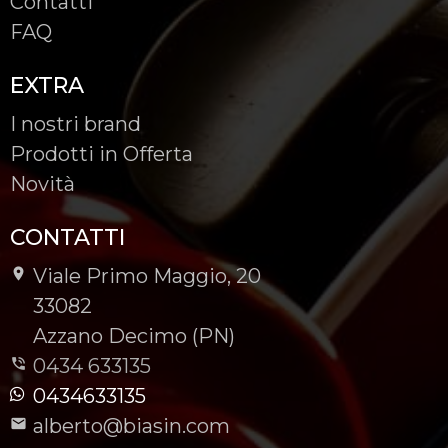
Contatti
FAQ
EXTRA
I nostri brand
Prodotti in Offerta
Novità
CONTATTI
Viale Primo Maggio, 20
-
33082
-
Azzano Decimo (PN)
0434 633135
0434633135
alberto@biasin.com