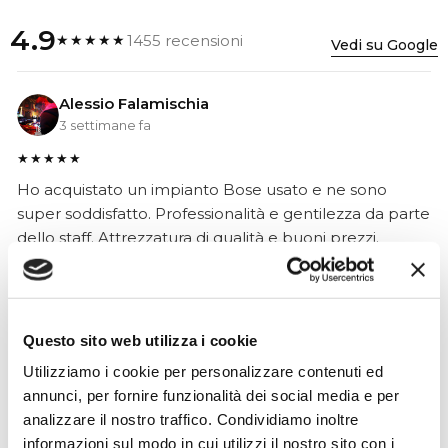
4.9
1455 recensioni
★★★★★
Vedi su Google
Alessio Falamischia
3 settimane fa
★★★★★
Ho acquistato un impianto Bose usato e ne sono
super soddisfatto. Professionalità e gentilezza da parte
dello staff. Attrezzatura di qualità e buoni prezzi.
Hope Efrida
Questo sito web utilizza i cookie
2 mesi fa
Utilizziamo i cookie per personalizzare contenuti ed
★★★★★
annunci, per fornire funzionalità dei social media e per
analizzare il nostro traffico. Condividiamo inoltre
Ho acquistato un contrabbasso elettrico Stanzani, un
informazioni sul modo in cui utilizzi il nostro sito con i
microfono professionale, amplificatore, cuffie, aste e