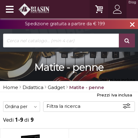
Blog
Spedizione gratuita a partire da € 199
close
Matite - penne
Prezzi Iva inclusa
Home
Didattica
Gadget
Matite - penne
Prezzi Iva inclusa
Filtra la ricerca
Vedi
1-9
di
9
Disponibili
In sede