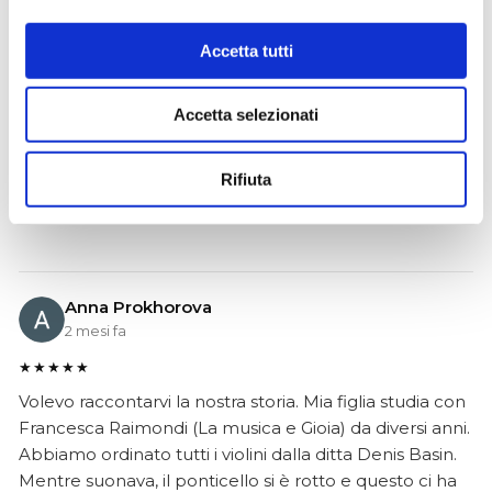
4 mesi fa
Accetta tutti
★★★★★
Ho acquistato un Selmer Super Action 80 serie I da
Accetta selezionati
Biasin e sono rimasto davvero super soddisfatto. Il sax
è arrivato in condizioni impeccabili, perfettamente
imballato e conforme alla descrizione. Il negozio si è
Rifiuta
dimostrato serio e professionale,..
Anna Prokhorova
2 mesi fa
★★★★★
Volevo raccontarvi la nostra storia. Mia figlia studia con
Francesca Raimondi (La musica e Gioia) da diversi anni.
Abbiamo ordinato tutti i violini dalla ditta Denis Basin.
Mentre suonava, il ponticello si è rotto e questo ci ha