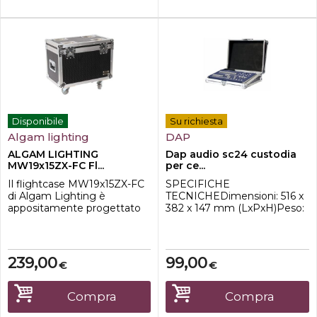
misura per ospit...
Disponibile
Su richiesta
Algam lighting
DAP
ALGAM LIGHTING
Dap audio sc24 custodia
MW19x15ZX-FC Fl...
per ce...
Il flightcase MW19x15ZX-FC
SPECIFICHE
di Algam Lighting è
TECNICHEDimensioni: 516 x
appositamente progettato
382 x 147 mm (LxPxH)Peso:
per contenere in modo
5,2 kg
sicuro due teste mobili Wash
Zoom MW19x15ZX e tutti i
relativi accessori, rendendoli
239,00
99,00
€
€
facili da trasportare da un
evento
all'altro.Caratteristiche-
Compra
Compra
Categoria: Flightcase-
Destinazione: Fari-Materiale