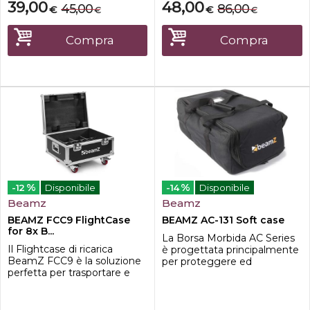
dotata di pannelli di
39,00
48,00
45,00
86,00
€
€
€
€
separazione regolabili per
una perfetta organizzazione
dei dispositivi e con grandi
Compra
Compra
tasche esterne per gli
accessori, Cameo Gear B...
%
%
-12
Disponibile
-14
Disponibile
Beamz
Beamz
BEAMZ FCC9 FlightCase
BEAMZ AC-131 Soft case
for 8x B...
La Borsa Morbida AC Series
Il Flightcase di ricarica
è progettata principalmente
BeamZ FCC9 è la soluzione
per proteggere ed
perfetta per trasportare e
estendere la vita degli
caricare in tutta sicurezza i
apparecchi di illuminazione
dispositivi di illuminazione
mobili. La sua ampia apertura
wireless della serie BBP9.
consente di adattarsi a una