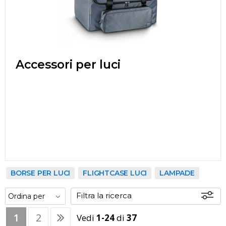
Accessori per luci
BORSE PER LUCI
FLIGHTCASE LUCI
LAMPADE
Filtra la ricerca
1
2
Vedi
1-24
di
37
Offerte
Disponibili
In sede