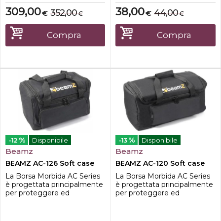
Questa custodia resistente e
varietà di dispositivi
309,00
38,00
352,00
44,00
€
€
€
€
scorrevole con maniglie è la
interni e di attrezzi da
soluzione perfetta per luso
rimuovere rapidamente e
mobile. Quando lo
facilmente. Si adatta anche
Compra
Compra
spettacolo è fin...
ad altri ...
%
%
-12
Disponibile
-13
Disponibile
Beamz
Beamz
BEAMZ AC-126 Soft case
BEAMZ AC-120 Soft case
La Borsa Morbida AC Series
La Borsa Morbida AC Series
è progettata principalmente
è progettata principalmente
per proteggere ed
per proteggere ed
estendere la vita degli
estendere la vita degli
apparecchi di illuminazione
apparecchi di illuminazione
mobili. La sua ampia
mobili. La sua ampia apertura