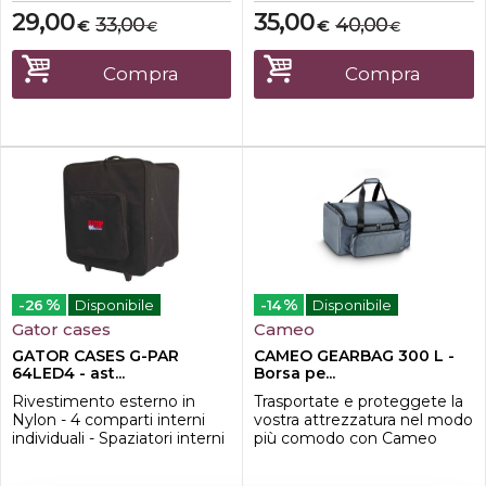
apertura consente di
consente di adattarsi a una
29,00
35,00
33,00
40,00
€
€
€
€
adattarsi a una varietà di
varietà di dispositivi
dispositivi
interni e di attrezzi da
interni e di attrezzi da
rimuovere rapidamente e
Compra
Compra
rimuovere rapidamente e
facilmente. Si adatta anche
facilmente. Si adatta anche
ad altri ...
ad altri ...
%
%
-26
Disponibile
-14
Disponibile
Gator cases
Cameo
GATOR CASES G-PAR
CAMEO GEARBAG 300 L -
64LED4 - ast...
Borsa pe...
Rivestimento esterno in
Trasportate e proteggete la
Nylon - 4 comparti interni
vostra attrezzatura nel modo
individuali - Spaziatori interni
più comodo con Cameo
in velcro - Ruote integrate -
Gear Bag. Realizzata in
Maniglia ergonomica -
materiali resistenti,