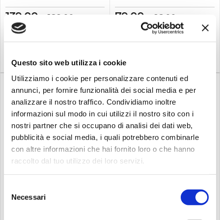
Dimensioni esterne 533 x
estremamente durevoli,
486 x 406mm - Peso 8,16
dotata di pannelli di
139,00
79,00
189,00
92,00
€
€
€
€
Kg
separazione regolabili per
una perfetta organizzazione
dei dispositivi e con grandi
Compra
Compra
tasche esterne per gli
accessori, Cameo Gear B...
Questo sito web utilizza i cookie
Utilizziamo i cookie per personalizzare contenuti ed
annunci, per fornire funzionalità dei social media e per
analizzare il nostro traffico. Condividiamo inoltre
informazioni sul modo in cui utilizzi il nostro sito con i
nostri partner che si occupano di analisi dei dati web,
pubblicità e social media, i quali potrebbero combinarle
Disponibile
Dal
:
25/08/2026
con altre informazioni che hai fornito loro o che hanno
Beamz
Su richiesta
raccolto dal tuo utilizzo dei loro servizi.
Algam lighting
BEAMZ FCI604 Flightcase
for 4p...
ALGAM LIGHTING BORSA
110 x 20 ...
Selezione
Questo flightcase BeamZ è
la soluzione perfetta per
Necessari
del
Borsa di trasporto in nylon
trasportare in sicurezza 4
con imbottitura imbottita
consenso
teste mobili Ignite60.
per la protezione delle luci a