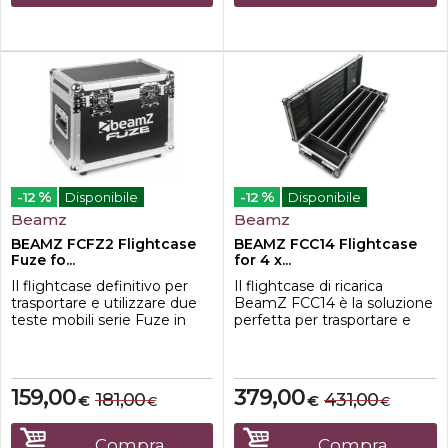
ecc.Caratteristiche-...
%
%
-12
Disponibile
-12
Disponibile
Beamz
Beamz
BEAMZ FCFZ2 Flightcase
BEAMZ FCC14 Flightcase
Fuze fo...
for 4 x...
Il flightcase definitivo per
Il flightcase di ricarica
trasportare e utilizzare due
BeamZ FCC14 è la soluzione
teste mobili serie Fuze in
perfetta per trasportare e
maniera compatta e
caricare in tutta sicurezza i
sicura. La sua costruzione
proiettori LED BAR a
rende facile e veloce lutilizzo
batteria BBB243. Questa
soltanto togliendo il
custodia resistente e
159,00
379,00
181,00
431,00
€
€
€
€
coperchio. Le tue teste
scorrevole con maniglie facili
mobili sono estremamente
è la soluzione perfetta per
ben protette contro impatti,
luso mobile. Quando lo
Compra
Compra