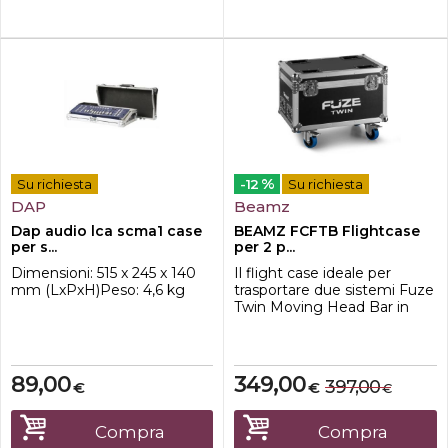
esterno:...
%
Su richiesta
-12
Su richiesta
DAP
Beamz
Dap audio lca scma1 case
BEAMZ FCFTB Flightcase
per s...
per 2 p...
Dimensioni: 515 x 245 x 140
Il flight case ideale per
mm (LxPxH)Peso: 4,6 kg
trasportare due sistemi Fuze
Twin Moving Head Bar in
modo compatto e sicuro. La
struttura a contenitore lo
rende facile e veloce da
usare, basta rimuovere il
89,00
349,00
397,00
€
€
€
coperchio. Le vostre teste
mobili saranno
estremamente protette da
Compra
Compra
urti, abrasioni, collisioni,