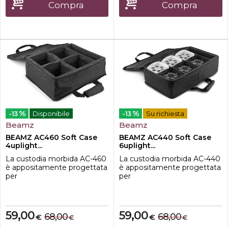
allabrasione e allacqua
allabrasione e allacqua
Compra
Compra
1680DTracolla ergonomica
1680DTracolla ergonomica
per il trasporto su entram...
per il trasporto su entramb...
%
%
-13
Disponibile
-13
Su richiesta
Beamz
Beamz
BEAMZ AC460 Soft Case
BEAMZ AC440 Soft Case
4uplight...
6uplight...
La custodia morbida AC-460
La custodia morbida AC-440
è appositamente progettata
è appositamente progettata
per
per
proteggere e prolungare la
proteggere e prolungare la
vita degli uplight mobili
vita degli uplight mobili.
59,00
59,00
68,00
68,00
€
€
€
€