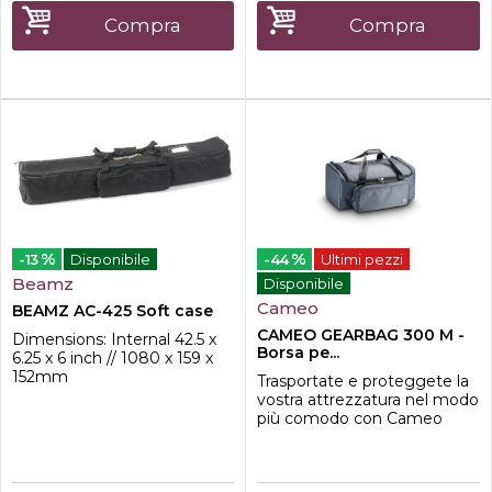
Compra
Compra
%
%
-13
Disponibile
-44
Ultimi pezzi
Beamz
Disponibile
Cameo
BEAMZ AC-425 Soft case
CAMEO GEARBAG 300 M -
Dimensions: Internal 42.5 x
Borsa pe...
6.25 x 6 inch // 1080 x 159 x
152mm
Trasportate e proteggete la
vostra attrezzatura nel modo
più comodo con Cameo
Gear Bag. Realizzata in
materiali resistenti,
estremamente durevoli,