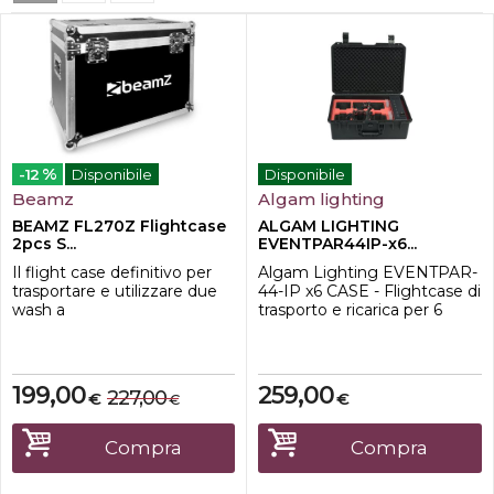
%
-12
Disponibile
Disponibile
Beamz
Algam lighting
BEAMZ FL270Z Flightcase
ALGAM LIGHTING
2pcs S...
EVENTPAR44IP-x6...
Il flight case definitivo per
Algam Lighting EVENTPAR-
trasportare e utilizzare due
44-IP x6 CASE - Flightcase di
wash a
trasporto e ricarica per 6
parete Star-Color 270Z in
EVENTPAR-44-
modo compatto e sicuro
IPL'EVENTPAR 44 IP x6
CASE è semplicemente la
custodia da trasporto
199,00
259,00
227,00
€
€
€
definitiva per il tuo EVENT
PAR 44 QUAD IP LED PAR
alimentato a batteria.
Compra
Compra
Realizzata in ABS ultra
robusto e progettata su