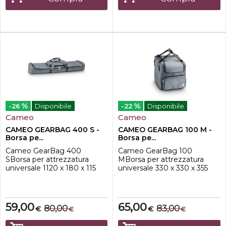
abrasioni etc.
spettacolo è finito, è su...
%
%
-26
Disponibile
-22
Disponibile
Cameo
Cameo
CAMEO GEARBAG 400 S -
CAMEO GEARBAG 100 M -
Borsa pe...
Borsa pe...
Cameo GearBag 400
Cameo GearBag 100
SBorsa per attrezzatura
MBorsa per attrezzatura
universale 1120 x 180 x 115
universale 330 x 330 x 355
mmBorse da trasporto per
mmBorse da trasporto per
attrezzature di prima
attrezzature di prima
classeProtezione ottimale
classeProtezione ottimale
per attrezzature musicali e
per attrezzature musicali e di
59,00
65,00
80,00
83,00
€
€
€
€
di illuminazioneMateriale
illuminazioneMateriale
esterno di nylon resistente
esterno di nylon resistente