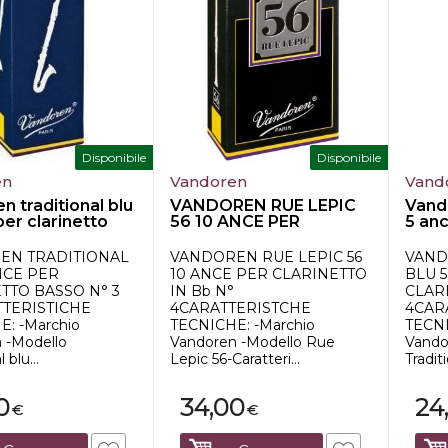
Disponibile
Disponibile
en
Vandoren
Vand
n traditional blu
VANDOREN RUE LEPIC
Vando
per clarinetto
56 10 ANCE PER
5 anc
CLARINETTO IN Bb...
bas...
EN TRADITIONAL
VANDOREN RUE LEPIC 56
VAND
NCE PER
10 ANCE PER CLARINETTO
BLU 
TTO BASSO N° 3
IN Bb N°
CLAR
TTERISTICHE
4CARATTERISTCHE
4CAR
: -Marchio
TECNICHE: -Marchio
TECNI
 -Modello
Vandoren -Modello Rue
Vando
 blu...
Lepic 56-Caratteri...
Traditi
0
34,00
24
€
€