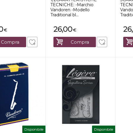
TECNICHE: -Marchio
TECNI
Vandoren -Modello
Vando
Traditional bl...
Traditi
0
26,00
26
€
€
Compra
Compra
Disponibile
Disponibile