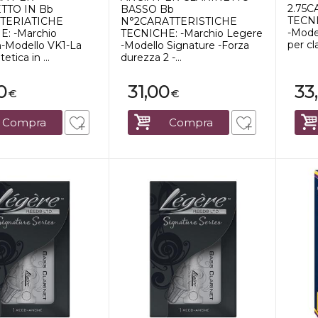
2.75
TTO IN Bb
BASSO Bb
TECNI
TERIATICHE
N°2CARATTERISTICHE
-Mode
: -Marchio
TECNICHE: -Marchio Legere
per cla
-Modello VK1-La
-Modello Signature -Forza
etica in ...
durezza 2 -...
0
31,00
33
€
€
Compra
Compra