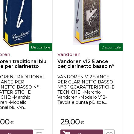
Disponibile
Disponibile
oren
Vandoren
ren traditional blu
Vandoren v12 5 ance
e per clarinetto
per clarinetto basso n°
3 1/2
OREN TRADITIONAL
VANDOREN V12 5 ANCE
5 ANCE PER
PER CLARINETTO BASSO
INETTO BASSO N°
N° 3 1/2CARATTERISTICHE
ATTERISTICHE
TECNICHE: -Marchio
CHE: -Marchio
Vandoren -Modello V12-
ren -Modello
Tavola e punta più spe...
onal blu -An...
,00
29,00
€
€