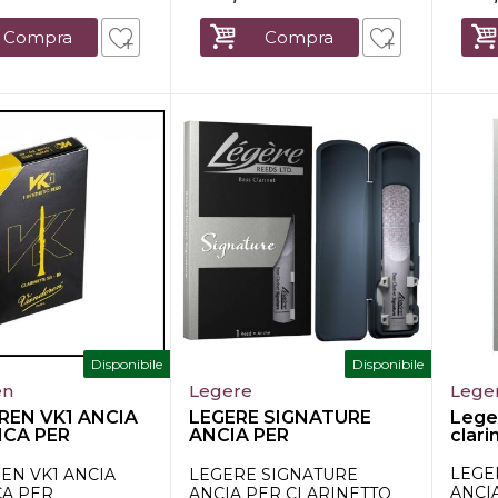
Compra
Compra
Disponibile
Disponibile
en
Legere
Lege
EN VK1 ANCIA
LEGERE SIGNATURE
Lege
ICA PER
ANCIA PER
clari
TTO IN Bb...
CLARINETTO BASSO Bb
N°...
LEGE
EN VK1 ANCIA
LEGERE SIGNATURE
ANCI
CA PER
ANCIA PER CLARINETTO