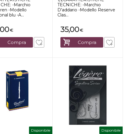
CHE: -Marchio
TECNICHE: -Marchio
ren -Modello
D'addario -Modello Reserve
onal blu -A...
Clas...
,00
35,00
€
€
Compra
Compra
Disponibile
Disponibile