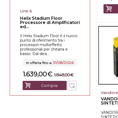
Line 6
Helix Stadium Floor
Processore di Amplificatori
ed...
Il Helix Stadium Floor è il nuovo
punto di riferimento tra i
processori multieffetto
professionali per chitarra e
basso. Dal desi...
31/08/2026
In offerta fino a:
1.639,00
€
1.848,00
€
Compra
Vandor
VANDOR
SINTET
CLARINE
VANDOR
SINTETI