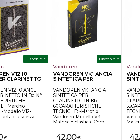
Disponibile
Disponibile
en
Vandoren
Vand
EN V12 10
VANDOREN VK1 ANCIA
VAND
ER CLARINETTO
SINTETICA PER
SINT
° 4
CLARINETTO IN Bb...
CLAR
N V12 10 ANCE
VANDOREN VK1 ANCIA
VAND
RINETTO IN Bb N°
SINTETICA PER
SINT
ERISTICHE
CLARINETTO IN Bb
CLAR
: -Marchio
60CARATTERISTICHE
55CA
 -Modello V12-
TECNICHE: -Marchio
TECNI
punta più spesse...
Vandoren-Modello VK-
Vando
Materiale plastica -Com...
Materi
0
42,00
42
€
€