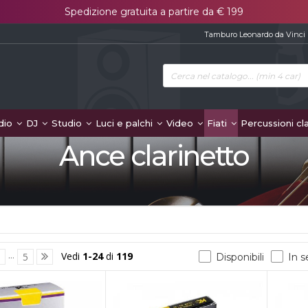
Spedizione gratuita a partire da € 199
Tamburo Leonardo da Vinci
dio
DJ
Studio
Luci e palchi
Video
Fiati
Percussioni cl
Ance clarinetto
...
Vedi
1-24
di
119
3
5
Disponibili
In 