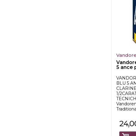
Vandor
Vandore
5 ance 
bas...
VANDOR
BLU 5 A
CLARINE
1/2CARA
TECNICHE
Vandoren
Traditional
24,0