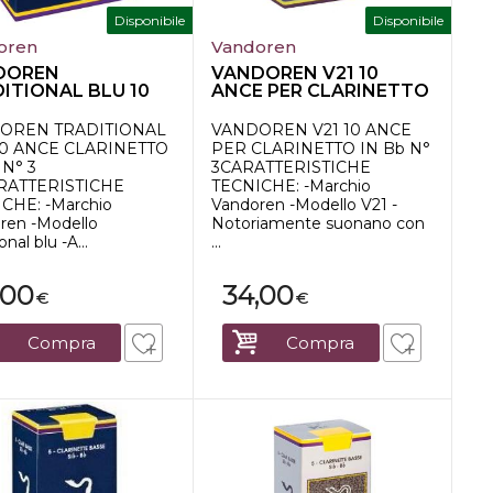
Disponibile
Disponibile
oren
Vandoren
DOREN
VANDOREN V21 10
ITIONAL BLU 10
ANCE PER CLARINETTO
 CLARINETTO IN
IN Bb N° 3
OREN TRADITIONAL
VANDOREN V21 10 ANCE
10 ANCE CLARINETTO
PER CLARINETTO IN Bb N°
 N° 3
3CARATTERISTICHE
ARATTERISTICHE
TECNICHE: -Marchio
CHE: -Marchio
Vandoren -Modello V21 -
ren -Modello
Notoriamente suonano con
onal blu -A...
...
,00
34,00
€
€
Compra
Compra