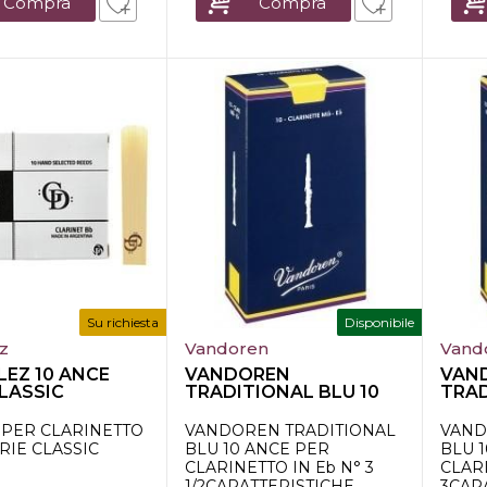
Compra
Compra
Su richiesta
Disponibile
z
Vandoren
Vand
EZ 10 ANCE
VANDOREN
VAN
CLASSIC
TRADITIONAL BLU 10
TRAD
ETTO Bb n.2
ANCE PER CLARINETTO
ANCE
IN...
IN...
 PER CLARINETTO
VANDOREN TRADITIONAL
VAND
ERIE CLASSIC
BLU 10 ANCE PER
BLU 
CLARINETTO IN Eb N° 3
CLARI
1/2CARATTERISTICHE
3CAR