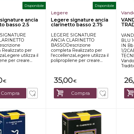
Disponibile
Disponibile
Legere
Vand
signature ancia
Legere signature ancia
VAN
tto basso 2.5
clarinetto basso 2.75
TRAD
ANCE
Bb...
 SIGNATURE
LEGERE SIGNATURE
VAND
LARINETTO
ANCIA CLARINETTO
BLU 
scrizione
BASSODescrizione
IN Bb
 Realizzato per
completa Realizzato per
1/2C
zaLegere utilizza il
l'eccellenzaLegere utilizza il
TECNI
ene per creare...
polipropilene per creare...
Vando
Traditi
0
35,00
26
€
€
Compra
Compra