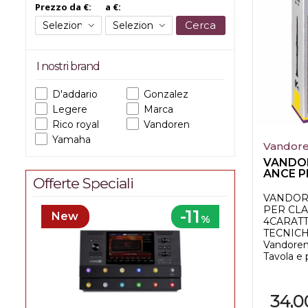
Prezzo da €:
a €:
Cerca
I nostri brand
D'addario
Gonzalez
Legere
Marca
Rico royal
Vandoren
Yamaha
Vandor
VANDOR
ANCE P
Offerte Speciali
IN Bb N
VANDORE
PER CLA
-11
New
%
4CARATT
TECNICHE
Vandoren
Tavola e 
34,0