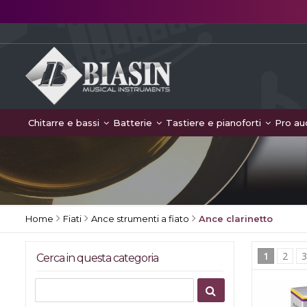
Chitarre e bassi
Batterie
Tastiere e pianoforti
Pro au
Home
Fiati
Ance strumenti a fiato
Ance clarinetto
1
2
Cerca in questa categoria