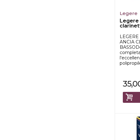
Legere
Legere 
clarine
LEGERE
ANCIA C
BASSODe
completa
l'eccellen
polipropil
35,0