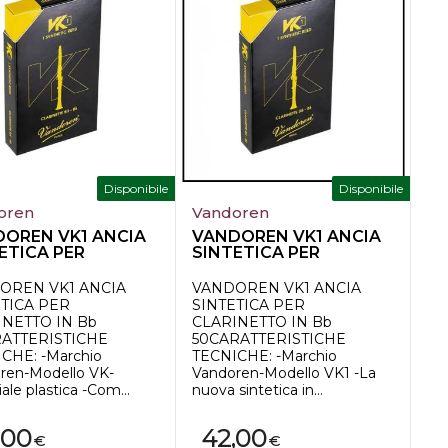
Disponibile
Disponibile
oren
Vandoren
OREN VK1 ANCIA
VANDOREN VK1 ANCIA
ETICA PER
SINTETICA PER
INETTO IN Bb...
CLARINETTO IN Bb...
OREN VK1 ANCIA
VANDOREN VK1 ANCIA
ETICA PER
SINTETICA PER
INETTO IN Bb
CLARINETTO IN Bb
RATTERISTICHE
50CARATTERISTICHE
CHE: -Marchio
TECNICHE: -Marchio
ren-Modello VK-
Vandoren-Modello VK1 -La
ale plastica -Com...
nuova sintetica in...
,00
42,00
€
€