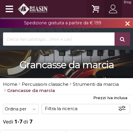
Blog
Spedizione gratuita a partire da € 199
close
Grancasse da marcia
Prezzi Iva inclusa
Home
Percussioni classiche
Strumenti da marcia
Grancasse da marcia
Prezzi Iva inclusa
Filtra la ricerca
Vedi
1-7
di
7
Disponibili
In sede