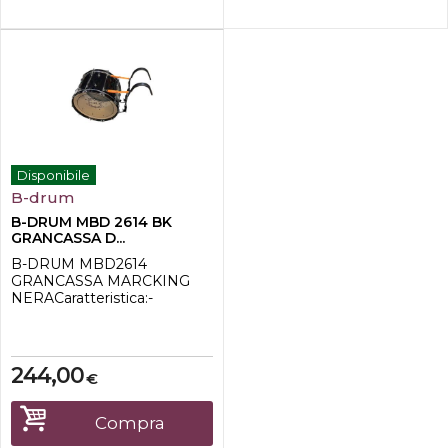
Disponibile
B-drum
B-DRUM MBD 2614 BK
GRANCASSA D...
B-DRUM MBD2614
GRANCASSA MARCKING
NERACaratteristica:-
Dimensioni: 26" x 14"-
Materiale del fusto: 7 strati in
legno di betulla-Cerchi in
alluminio-Blocchetti: 10
244,00
€
pressofusi - High Tension-
Colore: nero-Include
l'imbracatura molto leggera-
Compra
Peso del tamburo: circa 11