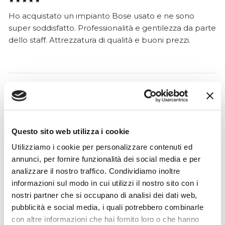
★★★★★
Ho acquistato un impianto Bose usato e ne sono
super soddisfatto. Professionalità e gentilezza da parte
dello staff. Attrezzatura di qualità e buoni prezzi.
Hope Efrida
2 mesi fa
★★★★★
Questo sito web utilizza i cookie
Ho acquistato un contrabbasso elettrico Stanzani, un
microfono professionale, amplificatore, cuffie, aste e
Utilizziamo i cookie per personalizzare contenuti ed
cavi vari come regali per il mio compagno. Lo
annunci, per fornire funzionalità dei social media e per
strumento è a dir poco meraviglioso e il resto dei
analizzare il nostro traffico. Condividiamo inoltre
prodotti è di alto livello. I venditori son..
informazioni sul modo in cui utilizzi il nostro sito con i
nostri partner che si occupano di analisi dei dati web,
pubblicità e social media, i quali potrebbero combinarle
con altre informazioni che hai fornito loro o che hanno