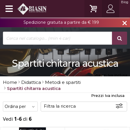
Blog
Spedizione gratuita a partire da € 199
close
Spartiti chitarra acustica
Prezzi Iva inclusa
Home
Didattica
Metodi e spartiti
Spartiti chitarra acustica
Prezzi Iva inclusa
Filtra la ricerca
Vedi
1-6
di
6
Disponibili
In sede