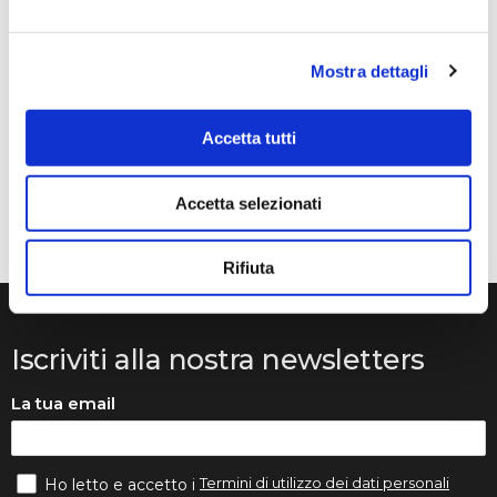
un mese fa
★★★★★
Mostra dettagli
Volevo raccontarvi la nostra storia. Mia figlia studia con
Francesca Raimondi (La musica e Gioia) da diversi anni.
Abbiamo ordinato tutti i violini dalla ditta Denis Basin.
Accetta tutti
Mentre suonava, il ponticello si è rotto e questo ci ha
messo in grossi guai..
Accetta selezionati
Rifiuta
Iscriviti alla nostra newsletters
La tua email
Termini di utilizzo dei dati personali
Ho letto e accetto i