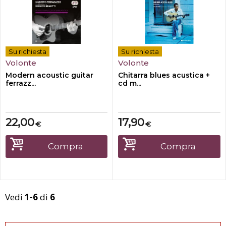
Su richiesta
Su richiesta
Volonte
Volonte
Modern acoustic guitar
Chitarra blues acustica +
ferrazz...
cd m...
22,00
17,90
€
€
Compra
Compra
Vedi
1-6
di
6