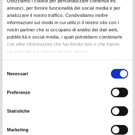
Utilizziamo i cookie per personalizzare contenuti ed
effettivamente disponibili come indicato sul sito, senza
annunci, per fornire funzionalità dei social media e per
sorprese o ritardi. Servizio affidabile e professionale.
analizzare il nostro traffico. Condividiamo inoltre
Negozio assolutamente consigliato, acqui..
informazioni sul modo in cui utilizzi il nostro sito con i
nostri partner che si occupano di analisi dei dati web,
pubblicità e social media, i quali potrebbero combinarle
con altre informazioni che hai fornito loro o che hanno
Ciro Pio Donnarumma
raccolto dal tuo utilizzo dei loro servizi.
4 mesi fa
★★★★★
Selezione
Ho acquistato un Selmer Super Action 80 serie I da
Necessari
del
Biasin e sono rimasto davvero super soddisfatto. Il sax
consenso
è arrivato in condizioni impeccabili, perfettamente
Preferenze
imballato e conforme alla descrizione. Il negozio si è
dimostrato serio e professionale,..
Statistiche
Marketing
Anna Prokhorova