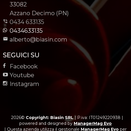
-
33082
-
Azzano Decimo (PN)
0434 633135
0434633135
alberto@biasin.com
SEGUICI SU
Facebook
Youtube
Instagram
2026©
Copyright: Biasin SRL
|
P.iva: IT01249220938
|
powered and designed by
ManagerMag Evo
| Questa azienda utilizza il gestionale
ManagerMag Evo
per