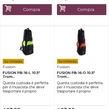
compartimento principale
usare il suo sistema
della borsa e accedere
brevettato MID-BAG il quale
Compra
Compra
facilmente al
mantiene in sospensione lo
trombone.CaratteristicheDi
strumento e da un ulteriore
mensioni interne: 85X30X28
prote...
cmDimension...
Su richiesta
Su richiesta
Fusion
Fusion
FUSION PB-16-L 10.5"
FUSION PB-16-O 10.5"
Trom...
Trom...
Questa custodia è perfetta
Questa custodia è perfetta
per il musicista che deve
per il musicista che deve
trasportare il proprio
trasportare il proprio
strumento senza
strumento senza
comprometterne la
comprometterne la
sicurezza. Il nuovo design
sicurezza. Il nuovo design
consente di aprire
consente di aprire