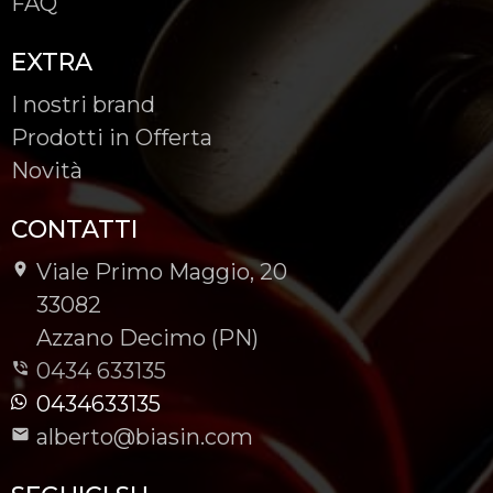
FAQ
EXTRA
I nostri brand
Prodotti in Offerta
Novità
CONTATTI
Viale Primo Maggio, 20
-
33082
-
Azzano Decimo (PN)
0434 633135
0434633135
alberto@biasin.com