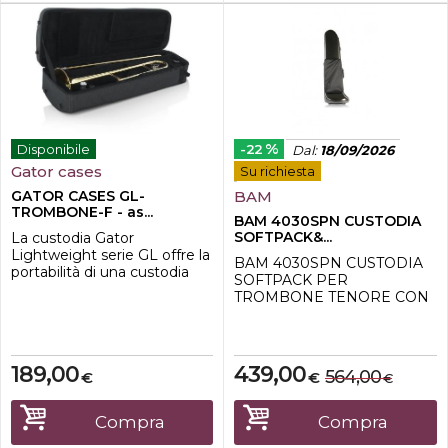
%
Disponibile
-22
Dal
:
18/09/2026
Gator cases
Su richiesta
GATOR CASES GL-
BAM
TROMBONE-F - as...
BAM 4030SPN CUSTODIA
SOFTPACK&...
La custodia Gator
Lightweight serie GL offre la
BAM 4030SPN CUSTODIA
portabilità di una custodia
SOFTPACK PER
protettiva e la robusta
TROMBONE TENORE CON
protezione di una custodia
POCKET - BLACKLa
rigida. Il robusto nylon forma
custodia BAM 4030SPN è
un esterno resistente
quello che cercate se volete
all'acqua , mentre la densa
trasportare in sicurezza il
189,00
439,00
schiuma EPS culla
564,00
€
€
€
vostro strumento ma non
perfettamente il tuo
volete aver a che fare con
strumento in posizione. La
custodie pesanti e
Compra
Compra
serie Gator GL include fo...
ingombranti.La culla inerna è