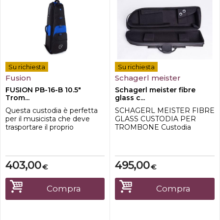
Su richiesta
Su richiesta
Fusion
Schagerl meister
FUSION PB-16-B 10.5"
Schagerl meister fibre
Trom...
glass c...
Questa custodia è perfetta
SCHAGERL MEISTER FIBRE
per il musicista che deve
GLASS CUSTODIA PER
trasportare il proprio
TROMBONE Custodia
strumento senza
trombone tenore De Luxe
comprometterne la
Per un diametro del suono di
sicurezza. Il nuovo design
22,86 cm (9 ") Lunghezza del
consente di aprire
treno, max 84 cm Calotta in
403,00
495,00
€
€
completamente il
vetroresina (resina sintetica
compartimento principale
rinforzata con vetro)
della borsa e accedere
Coperchio a vite
Compra
Compra
facilmente al
idrorepellente in carbon look
trombone.CaratteristicheDi
Tasca applicata 2 spallacc...
mensioni interne: 85X30X28
cmDimension...