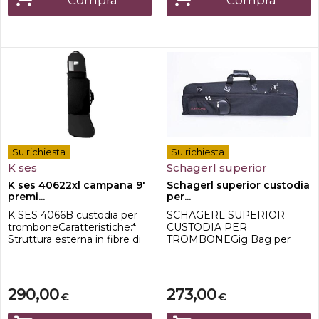
Compra
Compra
Su richiesta
Su richiesta
K ses
Schagerl superior
K ses 40622xl campana 9'
Schagerl superior custodia
premi...
per...
K SES 4066B custodia per
SCHAGERL SUPERIOR
tromboneCaratteristiche:*
CUSTODIA PER
Struttura esterna in fibre di
TROMBONEGig Bag per
nylon e polyixpan*
trombone tenore fino a 8,5
Dimensioni esterne: 93 x 31 x
"campanaDimensioni
28 cm.**Consigliato per
interne, circa 84 cmInserti
tromboni con
integrati in fibra di
290,00
273,00
€
€
vetroInserto imbottito in
compensato nella zona della