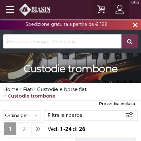
Blog
Spedizione gratuita a partire da € 199
close
Custodie trombone
Prezzi Iva inclusa
Home
Fiati
Custodie e borse fiati
Custodie trombone
Prezzi Iva inclusa
Filtra la ricerca
1
2
Vedi
1-24
di
26
Offerte
Disponibili
In sede