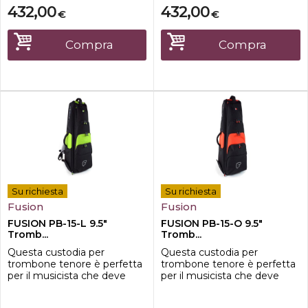
sicurezza. Il nuovo design
sicurezza. Il nuovo design
432,00
432,00
€
€
consente di aprire
consente di aprire
completamente lo
completamente lo
scomparto principale della
scomparto principale della
Compra
Compra
borsa e accedere facilmente
borsa e accedere facilmente
al
al
trombone.CaratteristicheDi
trombone.CaratteristicheDi
mensioni interne: 83X2...
mensioni interne: 83X2...
Su richiesta
Su richiesta
Fusion
Fusion
FUSION PB-15-L 9.5"
FUSION PB-15-O 9.5"
Tromb...
Tromb...
Questa custodia per
Questa custodia per
trombone tenore è perfetta
trombone tenore è perfetta
per il musicista che deve
per il musicista che deve
trasportare il proprio
trasportare il proprio
strumento senza
strumento senza