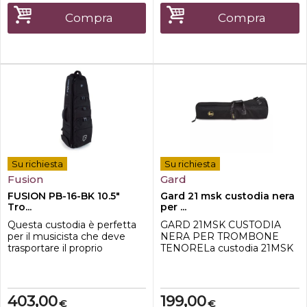
pendolari, un fattore di
pendolari, un fattore di
sicurezza se sei un ciclista o
sicurezza se sei un ciclista o
Compra
Compra
pedone.CaratteristicheDime
pedone.CaratteristicheDime
nsioni interne: 85X28X24
nsioni interne: 85X28X24
cmDimen...
cmDimen...
Su richiesta
Su richiesta
Fusion
Gard
FUSION PB-16-BK 10.5"
Gard 21 msk custodia nera
Tro...
per ...
Questa custodia è perfetta
GARD 21MSK CUSTODIA
per il musicista che deve
NERA PER TROMBONE
trasportare il proprio
TENORELa custodia 21MSK
strumento senza
è progettata per adattarsi a
comprometterne la
un trombone tenore con la
sicurezza. Il nuovo design
campana da 8.Per
consente di aprire
proteggere lo strumento al
403,00
199,00
€
€
completamente il
meglio, Gard, ha deciso di