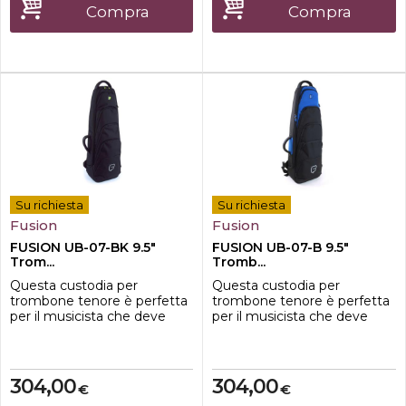
campanaScatola di
Compra
Compra
compensato chiusa a 5 lati
nel compartimento del
trenoCucito sulla borsa deg...
Su richiesta
Su richiesta
Fusion
Fusion
FUSION UB-07-BK 9.5"
FUSION UB-07-B 9.5"
Trom...
Tromb...
Questa custodia per
Questa custodia per
trombone tenore è perfetta
trombone tenore è perfetta
per il musicista che deve
per il musicista che deve
trasportare il proprio
trasportare il proprio
strumento senza
strumento senza
comprometterne la
comprometterne la
sicurezza. Inoltre ha una
sicurezza. Inoltre ha una
304,00
304,00
€
€
stampa riflettente adatta ai
stampa riflettente adatta ai