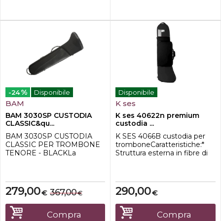
formata da schiuma
espansa.In questo modo lo
s...
%
-24
Disponibile
Disponibile
BAM
K ses
BAM 3030SP CUSTODIA
K ses 40622n premium
CLASSIC&qu...
custodia ...
BAM 3030SP CUSTODIA
K SES 4066B custodia per
CLASSIC PER TROMBONE
tromboneCaratteristiche:*
TENORE - BLACKLa
Struttura esterna in fibre di
custodia BAM 3030SP è
nylon e polyixpan*
perfetta per il trasporto del
Dimensioni esterne: 93 x 31 x
vostro trombone.Grazie alla
28 cm*Consigliato per
culla interna i schiuma ad
tromboni con
279,00
290,00
367,00
€
€
€
alta densità lo strumento
viene protetto sia da sblazi di
temperatura,sia da eventuali
Compra
Compra
urti accidentali.Per facilitarne