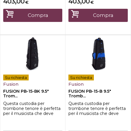
403,00
403,00
€
€
completamente il
completamente il
compartimento principale
compartimento principale
della borsa e accedere
della borsa e accedere
Compra
Compra
facilmente al
facilmente al
trombone.CaratteristicheDi
trombone.CaratteristicheDi
mensioni interne: 85X30X28
mensioni interne: 85X30X28
cmDimension...
cmDimension...
Su richiesta
Su richiesta
Fusion
Fusion
FUSION PB-15-BK 9.5"
FUSION PB-15-B 9.5"
Trom...
Tromb...
Questa custodia per
Questa custodia per
trombone tenore è perfetta
trombone tenore è perfetta
per il musicista che deve
per il musicista che deve
trasportare il proprio
trasportare il proprio
strumento senza
strumento senza
comprometterne la
comprometterne la