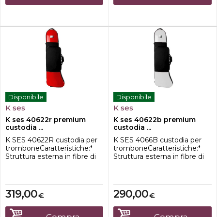
il trasporto...
Disponibile
Disponibile
K ses
K ses
K ses 40622r premium
K ses 40622b premium
custodia ...
custodia ...
K SES 40622R custodia per
K SES 4066B custodia per
tromboneCaratteristiche:*
tromboneCaratteristiche:*
Struttura esterna in fibre di
Struttura esterna in fibre di
nylon e polyixpan*
nylon e polyixpan*
Dimensioni esterne: 93 x 31 x
Dimensioni esterne: 93 x 31 x
28 cm.*Consigliato per
28 cm.**Consigliato per
tromboni con
tromboni con
319,00
290,00
€
€