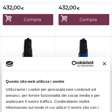
comprometterne la
comprometterne la
sicurezza. Il nuovo design
sicurezza. Il nuovo design
432,00
432,00
€
€
consente di aprire
consente di aprire
completamente lo
completamente lo
scomparto principale della
scomparto principale della
Compra
Compra
borsa e accedere facilmente
borsa e accedere facilmente
al
al
trombone.CaratteristicheDi
trombone.CaratteristicheDi
mensioni interne: 83X2...
mensioni interne: 83X2...
Su richiesta
Su richiesta
Fusion
Fusion
Questo sito web utilizza i cookie
FUSION PB-14-BK 8.5"
FUSION PB-14-B 8.5"
Trom...
Tromb...
Utilizziamo i cookie per personalizzare contenuti ed
Questa custodia è perfetta
Questa custodia è perfetta
annunci, per fornire funzionalità dei social media e per
per il musicista che deve
per il musicista che deve
analizzare il nostro traffico. Condividiamo inoltre
trasportare il proprio
trasportare il proprio
informazioni sul modo in cui utilizzi il nostro sito con i
strumento senza
strumento senza