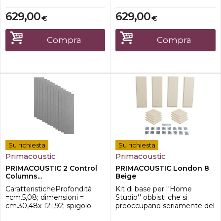
L'assorbitore anteriore ad
di colore nero e pannello
alta densità controlla alti e
grigio.
629,00
629,00
€
€
medi-Ideale per piccoli
ambienti con problemi
acusticiPrimacoustic FullTrap
Compra
Compra
è una trappola per bassi ad
alta e...
Su richiesta
Su richiesta
Primacoustic
Primacoustic
PRIMACOUSTIC 2 Control
PRIMACOUSTIC London 8
Columns...
Beige
CaratteristicheProfondità
Kit di base per ''Home
=cm.5,08; dimensioni =
Studio'' obbisti che si
cm.30,48x 121,92; spigolo
preoccupano seriamente del
smussato; Copertura =
loro ''suono''. Comprende 6