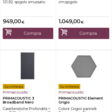
121,92; spigolo smussato;
cm;spigolo
Copertura = mq.4,4593;
squadrato;Copertura = 4,4593
Confezione da 4 pz. Colore
mq;Confezione da 12
Grigio
pz;Colore: Grigio
949,00
1.049,00
€
€
Compra
Compra
Su richiesta
Su richiesta
Primacoustic
Primacoustic
PRIMACOUSTIC 3
PRIMACOUSTIC Element
Broadband Nero
Grigio
Caratteristiche:Profondità =
Colore GrigioI pannelli