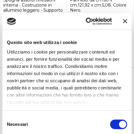
interna - Costruzione in
cm.121,92 x cm.5,08. Colore
alluminio leggero - Supporto
Nero.
da microfono incluso
119,00
439,00
€
€
Questo sito web utilizza i cookie
Compra
Compra
Utilizziamo i cookie per personalizzare contenuti ed
annunci, per fornire funzionalità dei social media e per
analizzare il nostro traffico. Condividiamo inoltre
informazioni sul modo in cui utilizzi il nostro sito con i
nostri partner che si occupano di analisi dei dati web,
pubblicità e social media, i quali potrebbero combinarle
con altre informazioni che hai fornito loro o che hanno
raccolto dal tuo utilizzo dei loro servizi.
Su richiesta
Su richiesta
Primacoustic
Primacoustic
Selezione
Necessari
Primacoustic saturna lp
PRIMACOUSTIC Go-Trap
del
grey
Beige Z84...
consenso