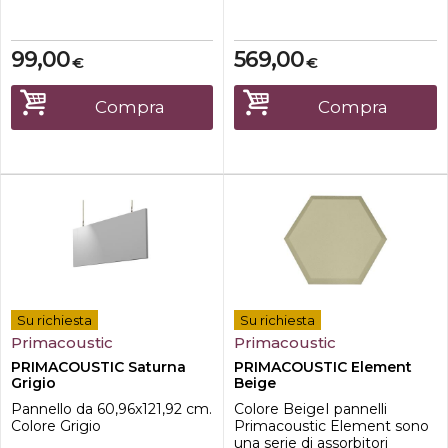
Frequenze. Confezione da 8
ad alte prestazioni in varie
pz.
forme- Design
esteticamente gradevole
99,00
569,00
€
€
inseribile in qualsiasi
ambiente- Facile da
installare, elimina l'eco
Compra
Compra
migliorando l'intelligibilitàI
pa...
Su richiesta
Su richiesta
Primacoustic
Primacoustic
PRIMACOUSTIC Saturna
PRIMACOUSTIC Element
Grigio
Beige
Pannello da 60,96x121,92 cm.
Colore BeigeI pannelli
Colore Grigio
Primacoustic Element sono
una serie di assorbitori