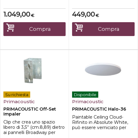
mq.4,4593; Confezione da 12
pannelli da 91,44 x 30,48cm.
pz. Colore Grigio
per controllare le riflessioni
laterali e 8 Scatter Blocks per
1.049,00
449,00
€
€
ridurre i delay. Ogni pannello
è realizzato in lana di vetro di
alta qualità. Sono compresi
Compra
Compra
gli accessor...
Su richiesta
Disponibile
Primacoustic
Primacoustic
PRIMACOUSTIC Off-Set
PRIMACOUSTIC Halo-36
Impaler
Paintable Ceiling Cloud-
Clip che crea uno spazio
Rifinito in Absolute White,
libero di 3,5'' (cm.8,89) dietro
può essere verniciato per
ai pannelli Broadway per
adattarsi a qualsiasi
migliorare le Basse
arredamento- Ceiling Cloud