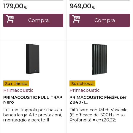
179,00
949,00
€
€
Compra
Compra
Su richiesta
Su richiesta
Primacoustic
Primacoustic
PRIMACOUSTIC FULL TRAP
PRIMACOUSTIC FlexiFuser
Nero
Z840-1...
Fulltrap-Trappola per i bassi a
Diffusore con Pitch Variabile
banda larga-Alte prestazioni,
(6) efficace dai 500Hz in su.
montaggio a parete-Il
Profondità = cm.20,32;
diaframma sospeso assorbe i
dimensioni = cm.61x 121,92;
bassi sotto i 50Hz-
Confezione da 1 pz. Cornice