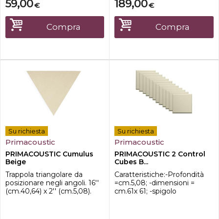
59,00
189,00
€
€
Compra
Compra
Su richiesta
Su richiesta
Primacoustic
Primacoustic
PRIMACOUSTIC Cumulus
PRIMACOUSTIC 2 Control
Beige
Cubes B...
Trappola triangolare da
Caratteristiche:-Profondità
posizionare negli angoli. 16''
=cm.5,08; -dimensioni =
(cm.40,64) x 2'' (cm.5,08).
cm.61x 61; -spigolo
Confezioni da 2 set. Colore
smussaato; -Copertura =
Beige
mq.4,4593; -Confezione da 12
pz. -Colore Beige