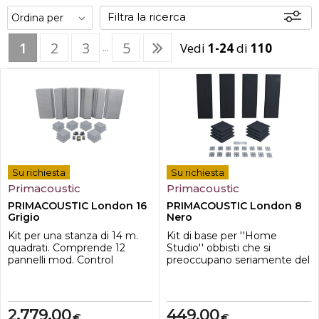
Filtra la ricerca
1
2
3
5
Vedi
1-24
di
110
...
Disponibili
In sede
Su richiesta
Su richiesta
Primacoustic
Primacoustic
PRIMACOUSTIC London 16
PRIMACOUSTIC London 8
Grigio
Nero
Kit per una stanza di 14 m.
Kit di base per ''Home
quadrati. Comprende 12
Studio'' obbisti che si
pannelli mod. Control
preoccupano seriamente del
Columns da
loro "suono". Comprende 6
cm.30,48x121,92x5,08 con
pannelli da 91,44 x 30,48cm.
48 clips; 6 pannelli
per controllare le riflessioni
Broadband da
laterali e 8 Scatter Blocks per
2.779,00
449,00
€
€