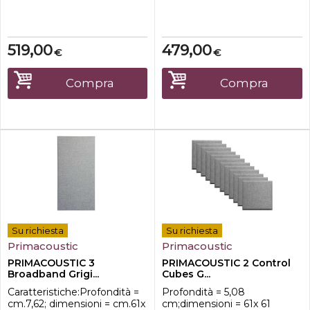
acustici che hanno lo scopo
di offrire agli utenti opzioni
esteticamente più piacevoli
per le proprie stanze. Invece
519,00
479,00
€
€
di limitarsi ai tipici pannelli
quadrati e rettangolari
presenti nella maggior parte
Compra
Compra
degli studi, la forma e...
Su richiesta
Su richiesta
Primacoustic
Primacoustic
PRIMACOUSTIC 3
PRIMACOUSTIC 2 Control
Broadband Grigi...
Cubes G...
Caratteristiche:Profondità =
Profondità = 5,08
cm.7,62; dimensioni = cm.61x
cm;dimensioni = 61x 61