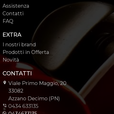
Assistenza
Contatti
FAQ
EXTRA
I nostri brand
Prodotti in Offerta
Novità
CONTATTI
Viale Primo Maggio, 20
-
33082
-
Azzano Decimo (PN)
0434 633135
0434633135