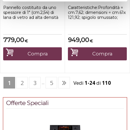
Pannello costituito da uno
Caratteristiche:Profondità =
spessore di 1" (cm.2,54) di
cm.7,62; dimensioni = cm.61x
lana di vetro ad alta densità
121,92; spigolo smussato;
(2,72 Kg. x 0,3m2) con bordi
Copertura = mq.4,4593;
temprati in resina e da una
Confezione da 4 pz. Colore
resistente superficie
Nero.
verniciabile in fibra di vetro
779,00
949,00
€
€
per un eccezionale
assorbimento del suono.
Ideale per tutti i tipi di
Compra
Compra
installazioni come luoghi di ...
1
2
3
5
Vedi
1-24
di
110
...
Offerte Speciali