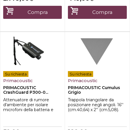
cm.61,00x121,92x5,08 con 16
ridurre i delay. Ogni pannello
clips; 24 Scatter Block da
è realizzato in lana di vetro di
cm.30,48x30,48x2,54 con 24
alta qualità. Sono compresi
Compra
Compra
clips. Colore Grigio
gli ...
Su richiesta
Su richiesta
Primacoustic
Primacoustic
PRIMACOUSTIC
PRIMACOUSTIC Cumulus
CrashGuard P300-0...
Grigio
Attenuatore di rumore
Trappola triangolare da
d'ambiente per isolare
posizionare negli angoli. 16''
microfoni della batteria e
(cm.40,64) x 2'' (cm.5,08).
attenuare il suono dei piatti
Confezioni da 2 set. Colore
durante una registrazione.
Grigio
Esterno in ABS e interno in
spugna a cellule aperte.