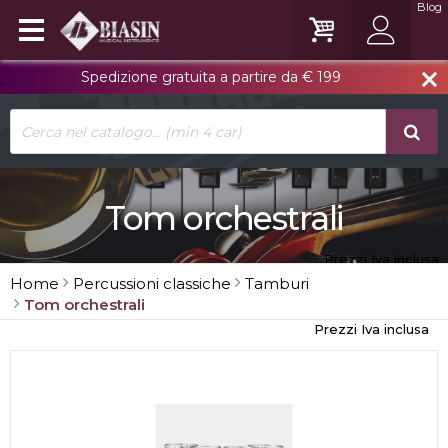
Blog
Spedizione gratuita a partire da € 199
close
Tom orchestrali
Prezzi Iva inclusa
Home
Percussioni classiche
Tamburi
Tom orchestrali
Prezzi Iva inclusa