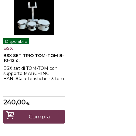
Disponibile
BSX
BSX SET TRIO TOM-TOM 8-
10-12 c...
BSX set di TOM-TOM con
supporto MARCHING
BANDCaratteristiche:- 3 tom
con pelle battente- misure:
8-10-12"- supporto in
alluminio SPLLACCIO
incluso
240,00
€
Compra