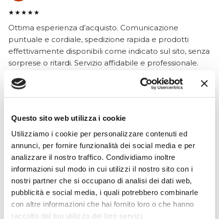
★★★★★
Ottima esperienza d’acquisto. Comunicazione
puntuale e cordiale, spedizione rapida e prodotti
effettivamente disponibili come indicato sul sito, senza
sorprese o ritardi. Servizio affidabile e professionale.
Negozio assolutamente consigliato, acqui..
Questo sito web utilizza i cookie
Ciro Pio Donnarumma
4 mesi fa
Utilizziamo i cookie per personalizzare contenuti ed
annunci, per fornire funzionalità dei social media e per
★★★★★
analizzare il nostro traffico. Condividiamo inoltre
Ho acquistato un Selmer Super Action 80 serie I da
informazioni sul modo in cui utilizzi il nostro sito con i
Biasin e sono rimasto davvero super soddisfatto. Il sax
nostri partner che si occupano di analisi dei dati web,
è arrivato in condizioni impeccabili, perfettamente
pubblicità e social media, i quali potrebbero combinarle
imballato e conforme alla descrizione. Il negozio si è
con altre informazioni che hai fornito loro o che hanno
dimostrato serio e professionale,..
raccolto dal tuo utilizzo dei loro servizi.