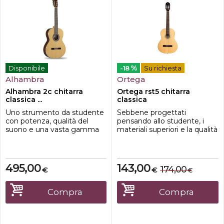
%
Disponibile
-18
Su richiesta
Alhambra
Ortega
Alhambra 2c chitarra
Ortega rst5 chitarra
classica ...
classica
Uno strumento da studente
Sebbene progettati
con potenza, qualità del
pensando allo studente, i
suono e una vasta gamma
materiali superiori e la qualità
di toni, sempre con il top
artigianale rendono le
solido.Mentre suoni per la
chitarre della serie Student
prima volta, ti diverti con una
una soluzione economica
chitarra di grande volume e
per musicisti di qualsiasi
495,00
143,00
174,00
€
€
€
chiarezza. Uno strumento
livello.Top in abete Fondo e
che offre una gamma molto
fasce CatalpaScala
più ampia di possibilità tonali
650mmCapotasto 52mm
Compra
Compra
per creare diversi tipi d...