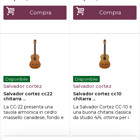
ShapeTop in Abete
Compra
Compra
Disponibile
Disponibile
Salvador cortez
Salvador cortez
Salvador cortez cc22
Salvador cortez cc10
chitarra ...
chitarra ...
La CC-22 presenta una
La Salvador Cortez CC-10 è
tavola armonica in cedro
una buona chitarra classica
massello canadese, fondo e
da studio 4/4, ottima per i
fasce in mogano sapelli e un
principianti che vogliono sin
attacco del manico di tipo
da subito uno strumento
spagnolo che le
performante. Presenta
conferiscono un suono caldo
infatti caratteristiche