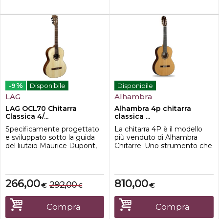
%
-9
Disponibile
Disponibile
LAG
Alhambra
LAG OCL70 Chitarra
Alhambra 4p chitarra
Classica 4/...
classica ...
Specificamente progettato
La chitarra 4P è il modello
e sviluppato sotto la guida
più venduto di Alhambra
del liutaio Maurice Dupont,
Chitarre. Uno strumento che
questo OC70 non è solo un
ha creato una tendenza e
modello entry-level della
una moltitudine di seguaci in
serie Occitania con un solido
tutto il mondo. È il primo
top. Questo classico è lo
modello della gamma che è
266,00
810,00
292,00
€
€
€
strumento perfetto per i
fatto di fondo e fasce in
principianti per la sua
palissandro indiano. Per
maneggevolezza, facilità di
quanto riguarda il top, sul
Compra
Compra
gioco e, naturalmente, il suo
modello di chitarra classica ...