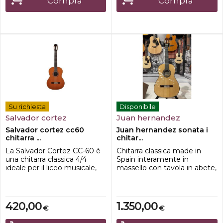
Compra
Compra
NatoTastiera in palissandro
dettag...
Su richiesta
Disponibile
Salvador cortez
Juan hernandez
Salvador cortez cc60
Juan hernandez sonata i
chitarra ...
chitar...
La Salvador Cortez CC-60 è
Chitarra classica made in
una chitarra classica 4/4
Spain interamente in
ideale per il liceo musicale,
massello con tavola in abete,
realizzata in cedro massello
fasce e fondo in wenge,
canadese di alta qualità e
tastiera in ebano e manico in
fasce e fondo in palissandro.
samanguila
Leccellente fattura e la
420,00
1.350,00
€
€
selezione dei materiali
danno vita ad uno