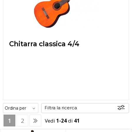
Chitarra classica 4/4
Filtra la ricerca
1
2
Vedi
1-24
di
41
Offerte
Disponibili
In sede