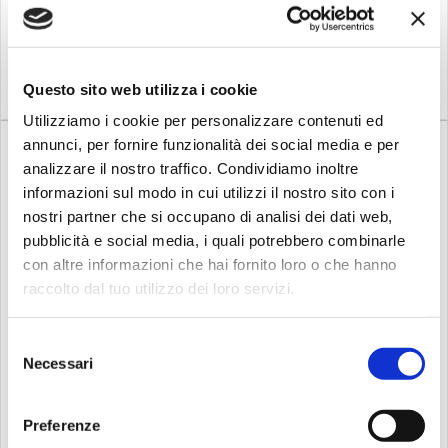
289,00
179,00
€
€
e rotondo.Scala 4/4 (650
tecniche ideate
mm)Lunghezza del corpo
appositamente per
484 mmProfondità del
agevolare e infondere fiducia
Compra
Compra
corpo 100 mmLarghezza
a bambini e adulti durante le
capotasto 52 mmLarghezza
prime fasi di apprendi...
Questo sito web utilizza i cookie
al 12 tas...
Utilizziamo i cookie per personalizzare contenuti ed
annunci, per fornire funzionalità dei social media e per
analizzare il nostro traffico. Condividiamo inoltre
informazioni sul modo in cui utilizzi il nostro sito con i
nostri partner che si occupano di analisi dei dati web,
pubblicità e social media, i quali potrebbero combinarle
con altre informazioni che hai fornito loro o che hanno
%
%
-13
Disponibile
-8
Su richiesta
Eko guitars
Eko guitars
raccolto dal tuo utilizzo dei loro servizi.
EKO GUITARS Vibra 500
EKO GUITARS Vibra 200
Mario Ga...
Natural
Selezione
Il modello Vibra 500
La serie VIBRA è studiata
Necessari
del
rappresenta il top della serie
per gli studenti di chitarra
ed è una chitarra classica
classica. Il modello 200
consenso
studiata appositamente per
rappresenta il punto di
gli Studenti e gli Insegnanti
contatto tra una chitarra
Preferenze
più esigenti che vogliono
performante ed economica