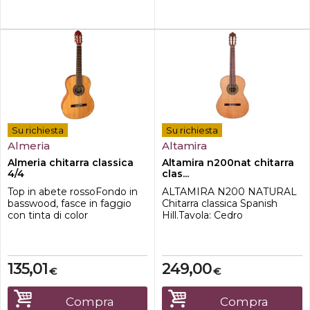
...
Su richiesta
Su richiesta
Almeria
Altamira
Almeria chitarra classica
Altamira n200nat chitarra
4/4
clas...
Top in abete rossoFondo in
ALTAMIRA N200 NATURAL
basswood, fasce in faggio
Chitarra classica Spanish
con tinta di color
Hill.Tavola: Cedro
noceManico in acero,
masselloFasce e fondo:
verniciato color noceTastiera
Mogano africano laminato
in acacia, ponte in hardwood,
(con striscia decorativa in
top con binding
legno sul fondo)Binding:
135,01
249,00
€
€
neroMeccaniche orig. Van
Palissandro indianoManico:
Gent nickel-plated
Mogano africanoTastiera:
Palissandro
Compra
Compra
indianoMeccaniche