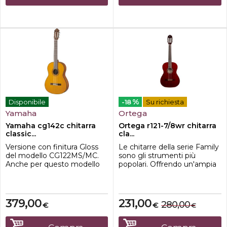
cromateCapotasto in osso
%
Disponibile
-18
Su richiesta
Yamaha
Ortega
Yamaha cg142c chitarra
Ortega r121-7/8wr chitarra
classic...
cla...
Versione con finitura Gloss
Le chitarre della serie Family
del modello CG122MS/MC.
sono gli strumenti più
Anche per questo modello
popolari. Offrendo un'ampia
accessibile sono stati
varietà di lunghezze di scala,
apportati miglioramenti al
larghezza del capotasto,
suono e alla
configurazioni e colori,
suonabilità.Yamaha CG
questa serie è perfetta per
379,00
231,00
280,00
€
€
€
ShapeTop cedro rosso
chitarristi di tutte le età e
occidentale solidoFondo e
livelli di abilità. La qualità della
fasce in NatoManico in
costruzione e l'attenzione ai