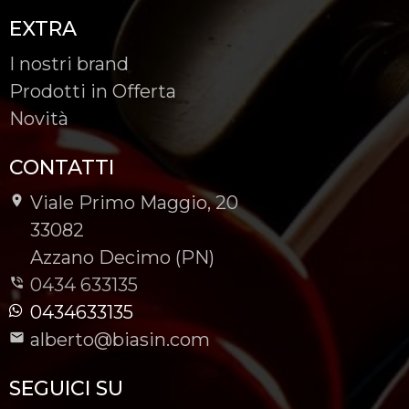
EXTRA
I nostri brand
Prodotti in Offerta
Novità
CONTATTI
Viale Primo Maggio, 20
-
33082
-
Azzano Decimo (PN)
0434 633135
0434633135
alberto@biasin.com
SEGUICI SU