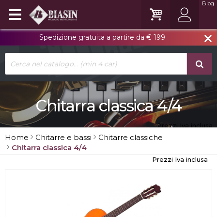
Blog
Spedizione gratuita a partire da € 199
close
Chitarra classica 4/4
Prezzi Iva inclusa
Home
Chitarre e bassi
Chitarre classiche
Chitarra classica 4/4
Prezzi Iva inclusa