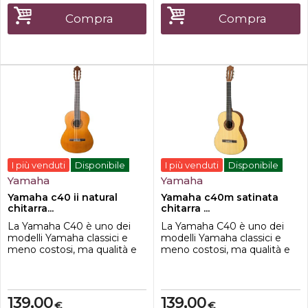
dinamica.Tipologia
suono morbido e una finitura
StandardSpalla PienaPiano
di qualità molto buona, è
Compra
Compra
armonico Cedro
un'ottima scelt...
masselloFondo e fasce
Palissan...
I più venduti
Disponibile
I più venduti
Disponibile
Yamaha
Yamaha
Yamaha c40 ii natural
Yamaha c40m satinata
chitarra...
chitarra ...
La Yamaha C40 è uno dei
La Yamaha C40 è uno dei
modelli Yamaha classici e
modelli Yamaha classici e
meno costosi, ma qualità e
meno costosi, ma qualità e
sonorità sono ecezionali. Un
sonorità sono ecezionali. Un
vero affare per i
vero affare per i
principianti.Yamaha CG
principianti.La versione "M"
ShapeTop in Abete
non è verniciata.Yamaha CG
139,00
139,00
€
€