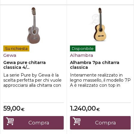
Su richiesta
Disponibile
Gewa
Alhambra
Gewa pure chitarra
Alhambra 7pa chitarra
classica 4/...
classica
La serie Pure by Gewa è la
Interamente realizzato in
scelta perfetta per chi vuole
legno massello, il modello 7P
approcciarsi alla chitarra con
A è realizzato con top in
una spesa contenuta. Il
Abete Tedesco, Ebano per la
corpo in tiglio offre un suono
tastiera e Palissandro Indiano
definito su tutte le
per fondo e fasce.Utilizzando
frequenze mantenendo il
l'abete tedesco per la tavola,
59,00
1.240,00
€
€
peso dello strumento
oltre ad offrire un colore più
ridotto, così da facilitare lo
chiaro a livello estetico,
studio anche aibambini più
genera caratteristiche
Compra
Compra
piccoli. I tasti in tickel , ...
sonore diverse,...