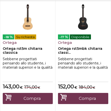
%
%
-18
Su richiesta
-17
Disponibile
Ortega
Ortega
Ortega rst5m chitarra
Ortega rst5mbk chitarra
classica
classi...
Sebbene progettati
Sebbene progettati
pensando allo studente, i
pensando allo studente, i
materiali superiori e la qualità
materiali superiori e la qualità
artigianale rendono le
artigianale rendono le
chitarre della serie Student
chitarre della serie Student
una soluzione economica
una soluzione economica
per musicisti di qualsiasi
per musicisti di qualsiasi
143,00
152,00
174,00
184,00
€
€
€
€
livello.Top in abete Fondo e
livello.Top in abete Fondo e
fasce CatalpaScala
fasce CatalpaScala
650mmCapotasto 52mm
650mmCapotasto
Compra
Compra
52mmFinitura nero satinato