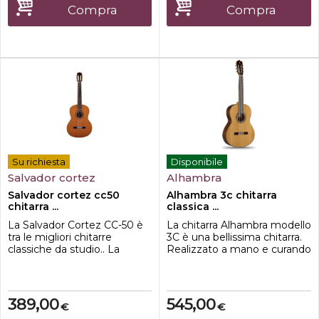
strumento molto sonoro e
Compra
Compra
dai toni profondi e caldi. Sarà
diff...
Su richiesta
Disponibile
Salvador cortez
Alhambra
Salvador cortez cc50
Alhambra 3c chitarra
chitarra ...
classica ...
La Salvador Cortez CC-50 è
La chitarra Alhambra modello
tra le migliori chitarre
3C è una bellissima chitarra.
classiche da studio.. La
Realizzato a mano e curando
tavola armonica in cedro
tutti i dettagli, significa un
massello canadese e le fasce
ulteriore passo nella linea
e fondo in palissandro
studentesca, uno strumento
conferiscono un suono caldo
robusto, versatile e con un
389,00
545,00
€
€
e con unottima sonorità e
tono meraviglioso. Con un