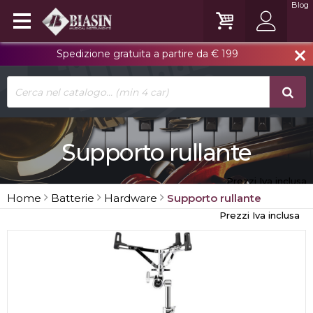
Blog
Spedizione gratuita a partire da € 199
close
Supporto rullante
Prezzi Iva inclusa
Home
Batterie
Hardware
Supporto rullante
Prezzi Iva inclusa