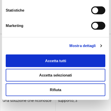
braccio singolo
89,00
79,00
€
€
Statistiche
Compra
Compra
Marketing
Mostra dettagli
Accetta tutti
Disponibile
Su richiesta
Accetta selezionati
Yamaha
Yamaha
Yamaha ss3 supporto per
Yamaha ss950
rullan...
reggirullante
Rifiuta
Il supporto per rullante SS3
Nuovo ball clamp tilter, peso
Advanced Lightweight è
maggiore, doppie gambe di
una soluzione che riconosce
supporto, 3
l'esigenza dei batteristi di
braccia.Angolazione del tilter
semplicità e di stabilità solida
regolabileManopola di