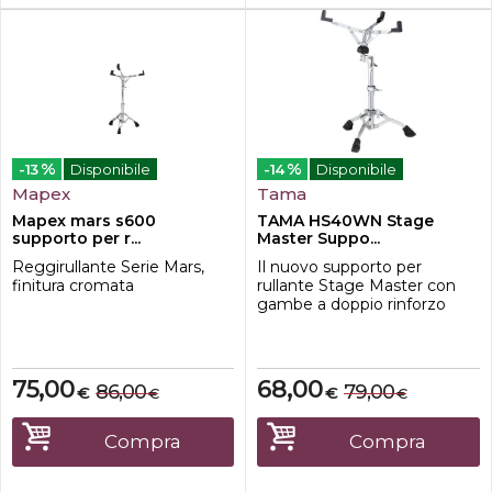
%
%
-13
Disponibile
-14
Disponibile
Mapex
Tama
Mapex mars s600
TAMA HS40WN Stage
supporto per r...
Master Suppo...
Reggirullante Serie Mars,
Il nuovo supporto per
finitura cromata
rullante Stage Master con
gambe a doppio rinforzo
presenta un giunto
universale senza ingranaggi.
Questo supporto mantiene
saldamente in posizione il
75,00
68,00
86,00
79,00
€
€
€
€
cestello del rullante usando
l'attrito anziché i tradizionali
ingranaggi e consente di
Compra
Compra
regolarlo in qualunque
angolazione si de...