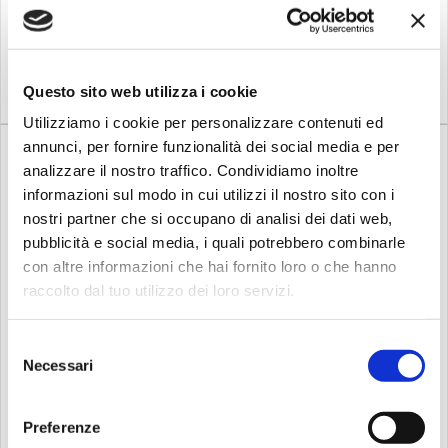
tutta la vita, inizia il tuo
39,00
119,00
€
€
viaggio con Comet e
diventa un Drummer for
Life!Caratteristiche-Cestello
Compra
Compra
Regolabile-Gambe Doppie-
P...
Questo sito web utilizza i cookie
Utilizziamo i cookie per personalizzare contenuti ed
annunci, per fornire funzionalità dei social media e per
analizzare il nostro traffico. Condividiamo inoltre
informazioni sul modo in cui utilizzi il nostro sito con i
nostri partner che si occupano di analisi dei dati web,
pubblicità e social media, i quali potrebbero combinarle
con altre informazioni che hai fornito loro o che hanno
Disponibile
Disponibile
raccolto dal tuo utilizzo dei loro servizi.
Yamaha
Yamaha
Yamaha ss740a
YAMAHA SS662
reggirullante
REGGIRULLANTE per...
Selezione
Peso medio, gambe a una
Leggero, con un design
Necessari
del
staffa, piedini di gomma
compatto, gambe ad una
grandi.Manopola di
staffa, per rullanti da 12" o più
consenso
regolazione del Cesto.Piedi
piccoli.Caratteristiche-
grossi in gomma.
Altezza: 43-62cm-Bracci: 3
Preferenze
(per rullanti 12")-Gambe: 3 a