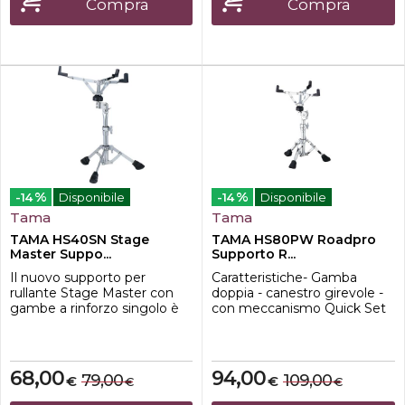
Compra
Compra
regolazione e l'a...
%
%
-14
Disponibile
-14
Disponibile
Tama
Tama
TAMA HS40SN Stage
TAMA HS80PW Roadpro
Master Suppo...
Supporto R...
Il nuovo supporto per
Caratteristiche- Gamba
rullante Stage Master con
doppia - canestro girevole -
gambe a rinforzo singolo è
con meccanismo Quick Set
leggero e facile da
Tilter e sistema Glide-Tite
trasportare. Dispone inoltre
Grip Joint - altezza regolabile
del ribaltatore gearless
tra 495 mm e 610 mm
universale, che tiene
68,00
94,00
79,00
109,00
€
€
€
€
saldamente in posizione il
cestello del rullante