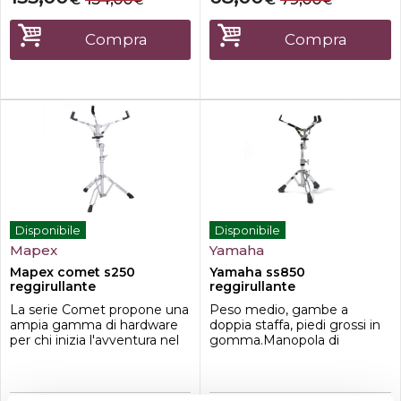
€
€
piastra metallica anziché gli
ingranaggi tradizionali.
Inoltre, il cestello del rullante
Compra
Compra
può essere regolato a qua...
Disponibile
Disponibile
Mapex
Yamaha
Mapex comet s250
Yamaha ss850
reggirullante
reggirullante
La serie Comet propone una
Peso medio, gambe a
ampia gamma di hardware
doppia staffa, piedi grossi in
per chi inizia l'avventura nel
gomma.Manopola di
mondo della batteria: solido,
regolazione del Cesto.Piedi
robusto e di qualità. Suonare
grossi in gomma.
la batteria un avventura per