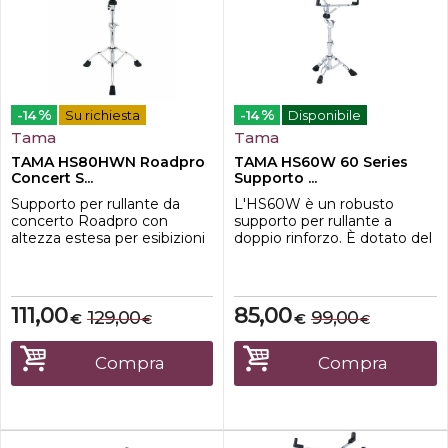
%
%
-14
Su richiesta
-14
Disponibile
Tama
Tama
TAMA HS80HWN Roadpro
TAMA HS60W 60 Series
Concert S...
Supporto ...
Supporto per rullante da
L'HS60W è un robusto
concerto Roadpro con
supporto per rullante a
altezza estesa per esibizioni
doppio rinforzo. È dotato del
in piediCaratteristiche-Per
ribaltatore Quick-Set che
rullanti da 12" a 15" di
consente un facile
diametro-Tubo della sezione
posizionamento del rullante
di base da 28,6 mm di
praticamente con qualsiasi
111,00
85,00
129,00
99,00
€
€
€
€
diametro-Inclinatore Quick-
angolazione.Caratteristiche
Set-Giunto Glide-Tite Grip-
principali-Per rullanti da 12" a
Cestello girevole (brevetto
15"-Gamba doppia-Canestro
Compra
Compra
USA n. 6384308)-Gambe
girevole-Meccanismo Quick
con dop...
...