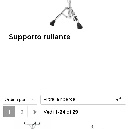
Supporto rullante
Filtra la ricerca
1
2
Vedi
1-24
di
29
Offerte
Disponibili
In sede