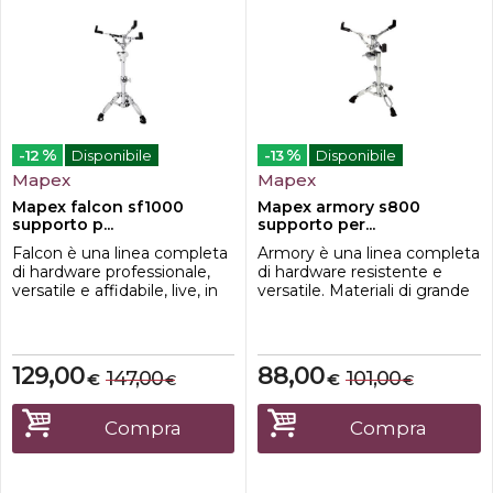
%
%
-12
Disponibile
-13
Disponibile
Mapex
Mapex
Mapex falcon sf1000
Mapex armory s800
supporto p...
supporto per...
Falcon è una linea completa
Armory è una linea completa
di hardware professionale,
di hardware resistente e
versatile e affidabile, live, in
versatile. Materiali di grande
studio o a casa. Design e
qualità, costruzione solida e
soluzioni tecniche
dotazioni di serie la rendono
all'avanguardia, materiali di
la scelta ideale per i musicisti
altissima qualità e
che pretendono la massima
129,00
88,00
147,00
101,00
€
€
€
€
prestazioni imbattibili
affidabilità dal loro set di
rendono queste meccaniche
meccaniche. Tutti i prodotti
la scelta definitiva per ogni
sono disponibili sia in finitura
Compra
Compra
professionista.Reggirullante
cro...
serie ...