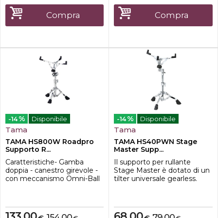
vite di regolazione in
plastica-Gear tilter
Compra
Compra
%
%
-14
Disponibile
-14
Disponibile
Tama
Tama
TAMA HS800W Roadpro
TAMA HS40PWN Stage
Supporto R...
Master Supp...
Caratteristiche- Gamba
Il supporto per rullante
doppia - canestro girevole -
Stage Master è dotato di un
con meccanismo Omni-Ball
tilter universale gearless.
Tilter e sistema Glide-Tite
Questo ribaltatore tiene
Grip Joint - altezza regolabile
saldamente in posizione il
tra 495 mm e 665 mm
cestello del rullante
utilizzando l'attrito della
133,00
68,00
154,00
79,00
€
€