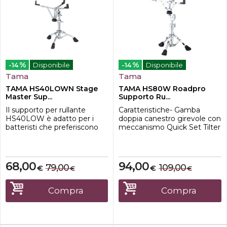
%
%
-14
Disponibile
-14
Disponibile
Tama
Tama
TAMA HS40LOWN Stage
TAMA HS80W Roadpro
Master Sup...
Supporto Ru...
Il supporto per rullante
Caratteristiche- Gamba
HS40LOW è adatto per i
doppia canestro girevole con
batteristi che preferiscono
meccanismo Quick Set Tilter
impostare il proprio rullante
e sistema Glide-Tite Grip
in una posizione più bassa o
Joint altezza regolabile tra
utilizzare un rullante più
495 mm e 640 mm
profondo come un modello
68,00
94,00
79,00
109,00
€
€
€
€
con profondità di 8". Questo
supporto è appositamente
progettato con la
Compra
Compra
costruzione "Low-Position ...