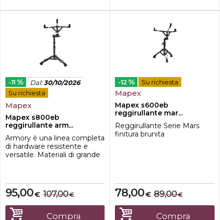
%
%
-11
-12
Su richiesta
Dal
:
30/10/2026
Mapex
Su richiesta
Mapex
Mapex s600eb
reggirullante mar...
Mapex s800eb
reggirullante arm...
Reggirullante Serie Mars
finitura brunita
Armory è una linea completa
di hardware resistente e
versatile. Materiali di grande
qualità, costruzione solida e
dotazioni di serie la rendono
la scelta ideale per i musicisti
che pretendono la massima
95,00
78,00
107,00
89,00
€
€
€
€
affidabilità dal loro set di
hardware. Tutti i prodotti
sono disponibili sia in finitura
Compra
Compra