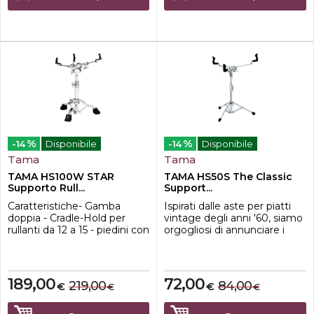
croma...
%
%
-14
Disponibile
-14
Disponibile
Tama
Tama
TAMA HS100W STAR
TAMA HS50S The Classic
Supporto Rull...
Support...
Caratteristiche- Gamba
Ispirati dalle aste per piatti
doppia - Cradle-Hold per
vintage degli anni '60, siamo
rullanti da 12 a 15 - piedini con
orgogliosi di annunciare i
puntali retraibili - altezza
nostri nuovi supporti classici
regolabile tra 400 mm e 630
estremamente leggeri e
mm
compatti. Questi supporti
non sono semplicemente un
189,00
72,00
219,00
84,00
€
€
€
€
rimaneggiamento di vecchi
design, ma una bella miscela
di stile vintage con la forza, la