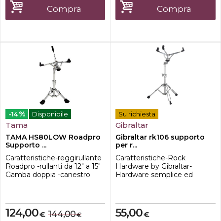
utilizzando l'attrito della
Compra
Compra
piastra metallica anziché gli
ingranaggi tradizion...
%
-14
Disponibile
Su richiesta
Tama
Gibraltar
TAMA HS80LOW Roadpro
Gibraltar rk106 supporto
Supporto ...
per r...
Caratteristiche-reggirullante
Caratteristiche-Rock
Roadpro -rullanti da 12" a 15"
Hardware by Gibraltar-
Gamba doppia -canestro
Hardware semplice ed
girevole -meccanismo Quick
economico per principianti-
Set Tilter e sistema Glide-
Leggero-Doppio braccetto-
Tite Grip Joint-altezza
Estensione singola-Altezza
regolabile tra 385 mm e 530
regolabile, ca. 53 - 74 cm-
124,00
55,00
144,00
€
€
€
mm
Senza Memory Lock-Con