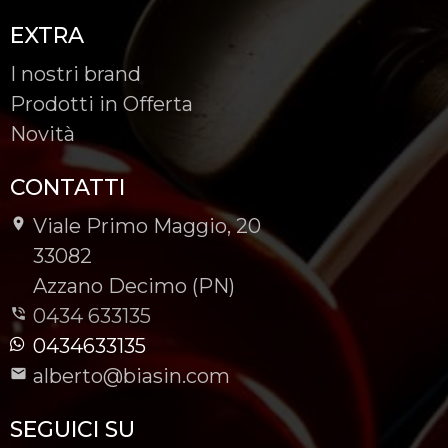
EXTRA
I nostri brand
Prodotti in Offerta
Novità
CONTATTI
Viale Primo Maggio, 20
-
33082
-
Azzano Decimo (PN)
0434 633135
0434633135
alberto@biasin.com
SEGUICI SU