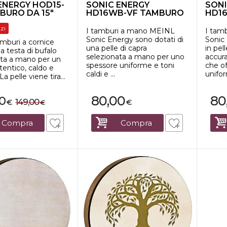
ENERGY HOD15-
SONIC ENERGY
SONI
BURO DA 15"
HD16WB-VF TAMBURO
HD1
LE
DA 16" FIORE D...
a man
zi
I tamburi a mano MEINL
I tam
Sonic Energy sono dotati di
Sonic 
mburi a cornice
una pelle di capra
in pel
 testa di bufalo
selezionata a mano per uno
accur
ata a mano per un
spessore uniforme e toni
che o
entico, caldo e
caldi e ...
unifor
a pelle viene tira...
80,00
80
00
149,00
€
€
€
Compra
Compra