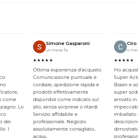
Simone Gasparoni
Ciro
un mese fa
4 mes
★★★★★
★★★★★
Ottima esperienza d’acquisto.
Ho acquis
ico
Comunicazione puntuale e
Super Acti
ono
cordiale, spedizione rapida e
Biasin e s
ficatore,
prodotti effettivamente
super soddi
ari come
disponibili come indicato sul
arrivato in
mpagno. Lo
sito, senza sorprese o ritardi.
impeccabi
oco
Servizio affidabile e
imballato 
to dei
professionale. Negozio
descrizione
lo. I
assolutamente consigliato,
dimostrato
acqui..
professiona