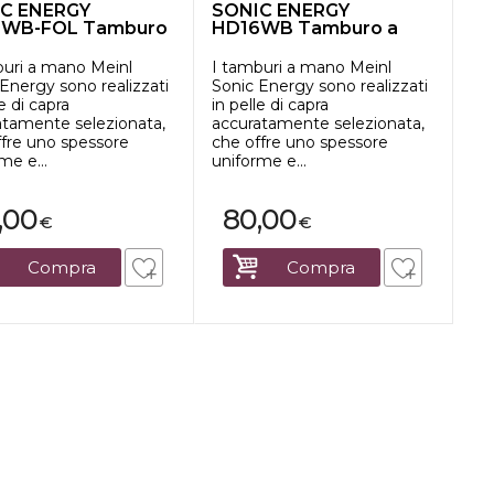
C ENERGY
SONIC ENERGY
6WB-FOL Tamburo
HD16WB Tamburo a
o da 16"...
mano da 16", pe...
buri a mano Meinl
I tamburi a mano Meinl
Energy sono realizzati
Sonic Energy sono realizzati
le di capra
in pelle di capra
atamente selezionata,
accuratamente selezionata,
ffre uno spessore
che offre uno spessore
me e...
uniforme e...
,00
80,00
€
€
Compra
Compra