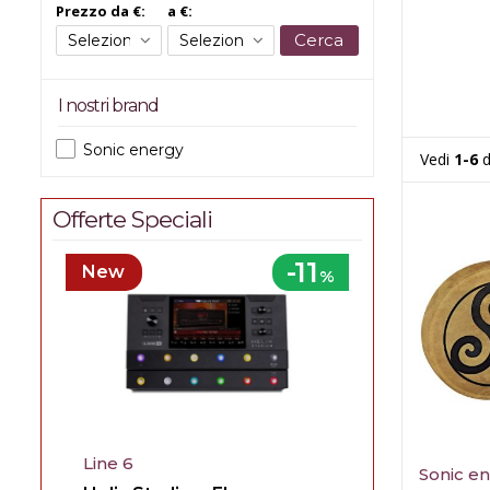
Prezzo da €:
a €:
Cerca
I nostri brand
Sonic energy
Vedi
1-6
d
Offerte Speciali
-11
New
%
Line 6
Sonic e