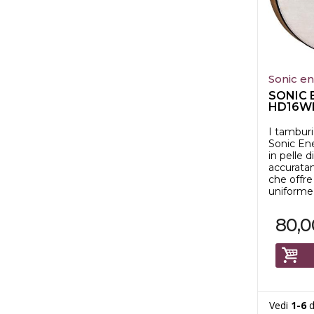
Sonic e
SONIC 
HD16W
a mano d
I tambur
Sonic Ene
in pelle d
accurata
che offr
uniforme 
80,0
Vedi
1-6
d