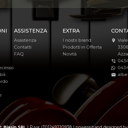
ONI
ASSISTENZA
EXTRA
CONT
Assistenza
I nostri brand
Vial
Contatti
Prodotti in Offerta
-
330
FAQ
Novità
-
Azza
0434
Recesso
0434
ili
albe
ardo
e
: Biasin SRL
|
P.iva: IT01249220938
|
powered and designed b