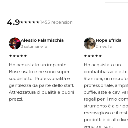
4.9
1455 recensioni
★★★★★
Alessio Falamischia
Hope Efrida
3 settimane fa
2 mesi fa
★★★★★
★★★★★
Ho acquistato un impianto
Ho acquistato un
Bose usato e ne sono super
contrabbasso elettr
soddisfatto. Professionalità e
Stanzani, un microf
gentilezza da parte dello staff.
professionale, ampli
Attrezzatura di qualità e buoni
cuffie, aste e cavi v
prezzi.
regali per il mio co
strumento è a dir p
meraviglioso e il res
prodotti è di alto livel
venditori son..