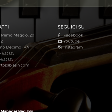
ATTI
SEGUICI SU
e Primo Maggio, 20
Facebook
82
Youtube
no Decimo (PN)
Instagram
 633135
633135
rto@biasin.com
y
ManagerMag Evo