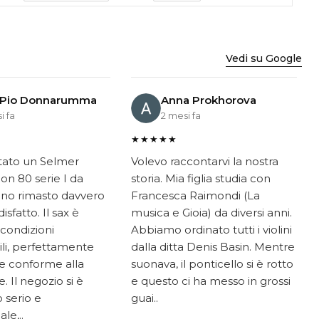
Vedi su Google
 Pio Donnarumma
Anna Prokhorova
i fa
2 mesi fa
★★★★★
tato un Selmer
Volevo raccontarvi la nostra
on 80 serie I da
storia. Mia figlia studia con
ono rimasto davvero
Francesca Raimondi (La
sfatto. Il sax è
musica e Gioia) da diversi anni.
 condizioni
Abbiamo ordinato tutti i violini
li, perfettamente
dalla ditta Denis Basin. Mentre
e conforme alla
suonava, il ponticello si è rotto
. Il negozio si è
e questo ci ha messo in grossi
 serio e
guai..
le,..