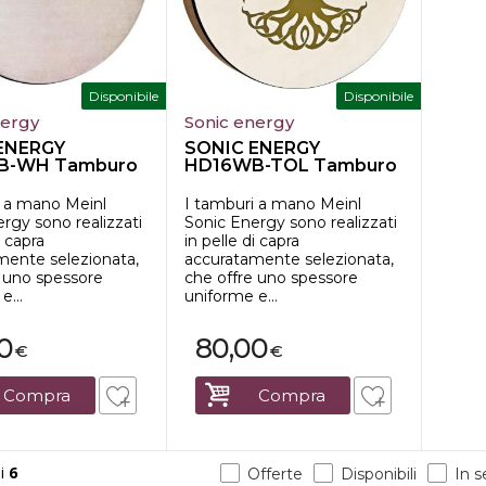
Disponibile
Disponibile
nergy
Sonic energy
ENERGY
SONIC ENERGY
B-WH Tamburo
HD16WB-TOL Tamburo
a 16",...
a mano da 16"...
i a mano Meinl
I tamburi a mano Meinl
rgy sono realizzati
Sonic Energy sono realizzati
i capra
in pelle di capra
mente selezionata,
accuratamente selezionata,
e uno spessore
che offre uno spessore
e...
uniforme e...
0
80,00
€
€
Compra
Compra
i
6
Offerte
Disponibili
In 