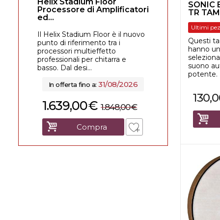
Helix Stadium Floor
SONIC 
Processore di Amplificatori
TR TAM
ed...
TRISKE
Ultimi pez
Il Helix Stadium Floor è il nuovo
Questi ta
punto di riferimento tra i
hanno una
processori multieffetto
selezion
professionali per chitarra e
suono aut
basso. Dal desi...
potente. L
31/08/2026
In offerta fino a:
130,
1.639,00
€
1.848,00
€
Compra