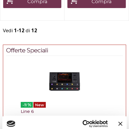
Compra
Compra
risonanza particolarmente
sono caratterizzati da una
buona e da un riverbero pr...
risonanza partico...
Vedi
1-12
di
12
Offerte Speciali
%
-11
New
Line 6
Helix Stadium Floor Processore...