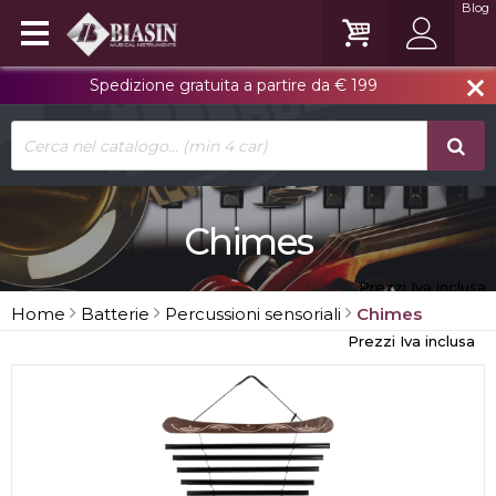
Blog
Spedizione gratuita a partire da € 199
close
Chimes
Prezzi Iva inclusa
Home
Batterie
Percussioni sensoriali
Chimes
Prezzi Iva inclusa