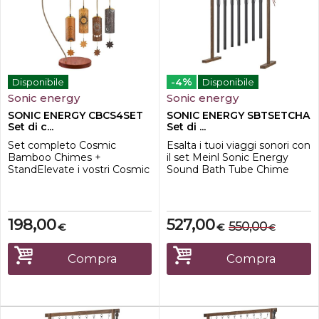
%
Disponibile
-4
Disponibile
Sonic energy
Sonic energy
SONIC ENERGY CBCS4SET
SONIC ENERGY SBTSETCHA
Set di c...
Set di ...
Set completo Cosmic
Esalta i tuoi viaggi sonori con
Bamboo Chimes +
il set Meinl Sonic Energy
StandElevate i vostri Cosmic
Sound Bath Tube Chime
Bamboo Chimes o
Chakra contenente sette
strumenti simili con il
note. Perfetti per creare
supporto Meinl Sonic Energy
suoni armoniosi e rilassanti,
Cosmic Bamboo Chime
questi campanelli possono
198,00
527,00
550,00
€
€
€
Stand. Progettato sia per
essere suonati
una presentazione estetica
singolarmente o combinati
che per un utilizzo
per riempire la stanza di toni
Compra
Compra
funzionale, questo supporto
rilassanti. Questo set include
vi permette di esporre i
tre bacchet...
vostri chimes in modo...