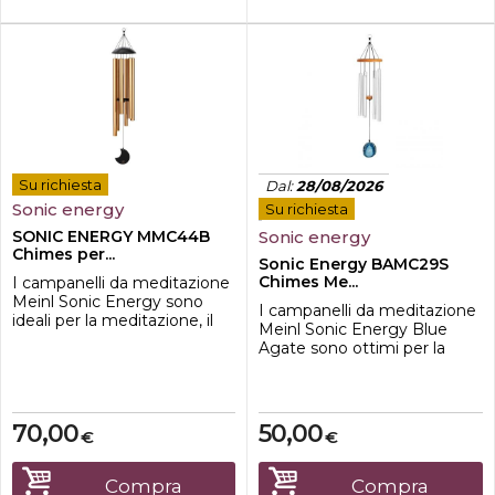
Su richiesta
Dal
:
28/08/2026
Sonic energy
Su richiesta
SONIC ENERGY MMC44B
Sonic energy
Chimes per...
Sonic Energy BAMC29S
Chimes Me...
I campanelli da meditazione
Meinl Sonic Energy sono
I campanelli da meditazione
ideali per la meditazione, il
Meinl Sonic Energy Blue
rilassamento, la terapia o
Agate sono ottimi per la
anche per decorare il
meditazione, il relax, le
giardino e la casa. Il loro
applicazioni terapeutiche o
suono magico riempie
anche per decorare il tuo
l'ambiente e invita a
giardino e la tua casa. Il loro
70,00
50,00
sognare.Questi carillon sono
€
€
suono magico riempie
caratterizzati da una
l'intero ambiente e ti invita a
risonanza particolarmente
sognare.Questi rintocchi
Compra
Compra
buona e da una lunga ...