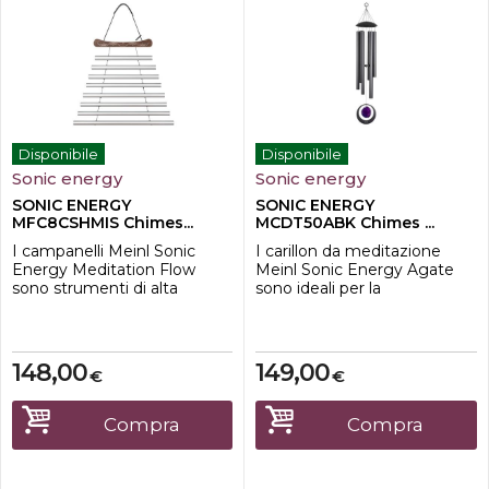
Disponibile
Disponibile
Sonic energy
Sonic energy
SONIC ENERGY
SONIC ENERGY
MFC8CSHMIS Chimes...
MCDT50ABK Chimes ...
I campanelli Meinl Sonic
I carillon da meditazione
Energy Meditation Flow
Meinl Sonic Energy Agate
sono strumenti di alta
sono ideali per la
qualità, perfetti per la
meditazione, il rilassamento,
meditazione, il rilassamento
le applicazioni terapeutiche o
e la terapia del suono.
anche per decorare il tuo
Suonate i campanelli con il
giardino e la tua casa. Il loro
148,00
149,00
€
€
percussore in dotazione e
suono magico e profondo
fateli roteare per creare un
riempie l'intero ambiente e ti
suono sferico e rilassante. I
invita a sognare. Questi
Compra
Compra
loro toni hanno un effetto
carillon sono caratterizzati
calmante e...
da...