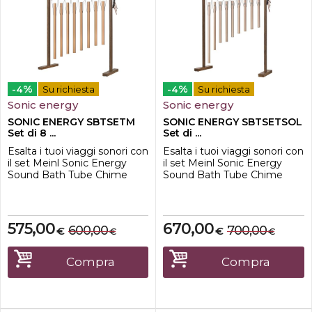
%
%
-4
Su richiesta
-4
Su richiesta
Sonic energy
Sonic energy
SONIC ENERGY SBTSETM
SONIC ENERGY SBTSETSOL
Set di 8 ...
Set di ...
Esalta i tuoi viaggi sonori con
Esalta i tuoi viaggi sonori con
il set Meinl Sonic Energy
il set Meinl Sonic Energy
Sound Bath Tube Chime
Sound Bath Tube Chime
Chakra contenente sette
Chakra contenente sette
note. Perfetti per creare
note. Perfetti per creare
suoni armoniosi e rilassanti,
suoni armoniosi e rilassanti,
questi campanelli possono
questi campanelli possono
575,00
670,00
600,00
700,00
€
€
€
€
essere suonati
essere suonati
singolarmente o combinati
singolarmente o combinati
per riempire la stanza di toni
per riempire la stanza di toni
Compra
Compra
rilassanti. Questo set include
rilassanti. Questo set include
tre bacchet...
tre bacchet...