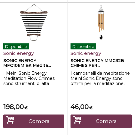
Disponibile
Disponibile
Sonic energy
Sonic energy
SONIC ENERGY
SONIC ENERGY MMC32B
MFC10EMIBK Medita...
CHIMES PER...
I Meinl Sonic Energy
I campanelli da meditazione
Meditation Flow Chimes
Meinl Sonic Energy sono
sono strumenti di alta
ottimi per la meditazione, il
qualità, perfetti per la
relax, le applicazioni
meditazione, il rilassamento
terapeutiche o anche per
e la terapia del suono. Suona
decorare il tuo giardino e la
i campanelli con il martello in
tua casa. Il loro suono
198,00
46,00
€
€
dotazione e falli roteare per
magico riempie l'intero
creare un suono sferico e
ambiente e ti invita a
rilassante. I loro toni hanno
sognare.Questi rintocchi
Compra
Compra
un effetto calmante ed
sono caratterizzati da una
equilib...
risonanza partico...