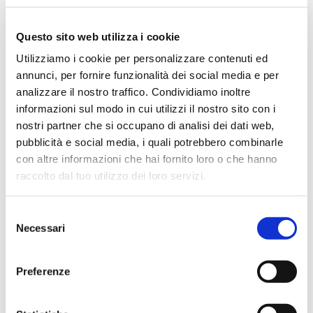
Il Helix Stadium Floor è il nuovo punto di
riferimento tra i processori multieffetto
professionali per chitarra e basso. Dal desi...
Questo sito web utilizza i cookie
Utilizziamo i cookie per personalizzare contenuti ed
31/08/2026
In offerta fino a:
annunci, per fornire funzionalità dei social media e per
1.639,00
€
1.848,00
€
analizzare il nostro traffico. Condividiamo inoltre
informazioni sul modo in cui utilizzi il nostro sito con i
nostri partner che si occupano di analisi dei dati web,
Compra
pubblicità e social media, i quali potrebbero combinarle
con altre informazioni che hai fornito loro o che hanno
raccolto dal tuo utilizzo dei loro servizi.
Selezione
Necessari
del
4.9
consenso
1457 recensioni
★★★★★
Vedi su Google
Preferenze
Alessio Falamischia
4 settimane fa