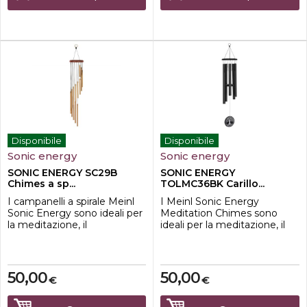
sono caratterizzati da una
risona...
Disponibile
Disponibile
Sonic energy
Sonic energy
SONIC ENERGY SC29B
SONIC ENERGY
Chimes a sp...
TOLMC36BK Carillo...
I campanelli a spirale Meinl
I Meinl Sonic Energy
Sonic Energy sono ideali per
Meditation Chimes sono
la meditazione, il
ideali per la meditazione, il
rilassamento, la terapia o
rilassamento, le applicazioni
anche per decorare il
terapeutiche o anche per
giardino e la casa. Il loro
decorare il tuo giardino e la
suono magico riempie
tua casa. Il loro suono
50,00
50,00
€
€
l'ambiente e invita a
magico riempie l'intero
sognare.Questi carillon sono
ambiente e ti invita a
caratterizzati da una
sognare.Questi campanelli