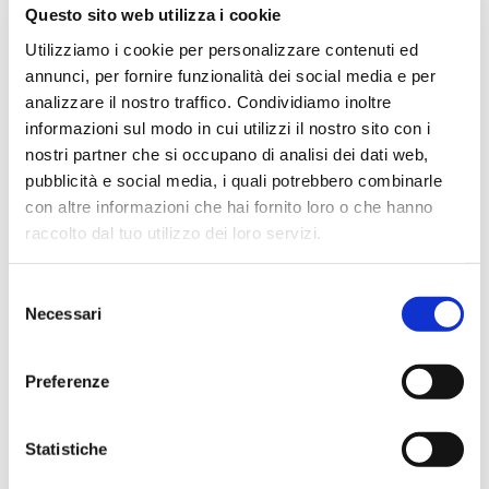
Questo sito web utilizza i cookie
★★★★★
Utilizziamo i cookie per personalizzare contenuti ed
Ottima esperienza d’acquisto. Comunicazione
annunci, per fornire funzionalità dei social media e per
puntuale e cordiale, spedizione rapida e prodotti
analizzare il nostro traffico. Condividiamo inoltre
effettivamente disponibili come indicato sul sito, senza
informazioni sul modo in cui utilizzi il nostro sito con i
sorprese o ritardi. Servizio affidabile e professionale.
nostri partner che si occupano di analisi dei dati web,
Negozio assolutamente consigliato, acqui..
pubblicità e social media, i quali potrebbero combinarle
con altre informazioni che hai fornito loro o che hanno
raccolto dal tuo utilizzo dei loro servizi.
Ciro Pio Donnarumma
4 mesi fa
Selezione
Necessari
del
★★★★★
consenso
Ho acquistato un Selmer Super Action 80 serie I da
Preferenze
Biasin e sono rimasto davvero super soddisfatto. Il sax
è arrivato in condizioni impeccabili, perfettamente
imballato e conforme alla descrizione. Il negozio si è
Statistiche
dimostrato serio e professionale,..