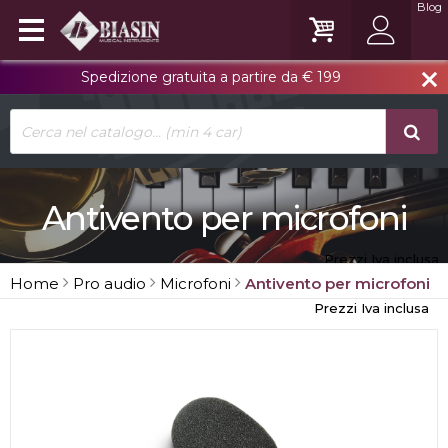
Blog
Spedizione gratuita a partire da € 199
close
Antivento per microfoni
Prezzi Iva inclusa
Home
Pro audio
Microfoni
Antivento per microfoni
Prezzi Iva inclusa