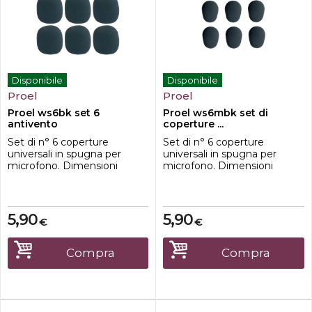
Disponibile
Disponibile
Proel
Proel
Proel ws6bk set 6
Proel ws6mbk set di
antivento
coperture ...
Set di n° 6 coperture
Set di n° 6 coperture
universali in spugna per
universali in spugna per
microfono. Dimensioni
microfono. Dimensioni
interne: Ø 35 x 70 mm.
interne: Ø 25 x 55 mm. Colore
Colore Nero.Adatto a
Nero.
microfoni per voce tipo
Shure SM58 o simili
5,90
5,90
€
€
Compra
Compra