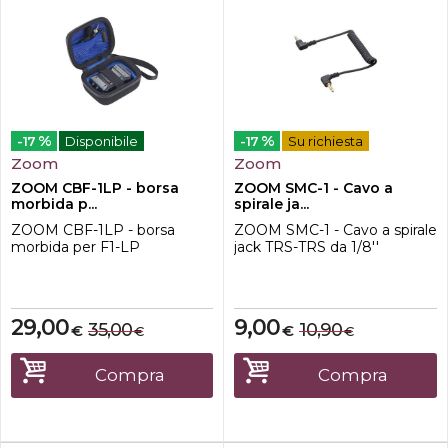
%
%
-17
Disponibile
-17
Su richiesta
Zoom
Zoom
ZOOM CBF-1LP - borsa
ZOOM SMC-1 - Cavo a
morbida p...
spirale ja...
ZOOM CBF-1LP - borsa
ZOOM SMC-1 - Cavo a spirale
morbida per F1-LP
jack TRS-TRS da 1/8''
29,00
9,00
35,00
10,90
€
€
€
€
Compra
Compra