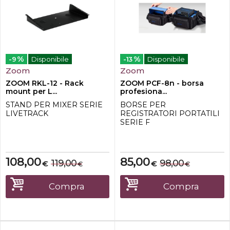
%
%
-9
Disponibile
-13
Disponibile
Zoom
Zoom
ZOOM RKL-12 - Rack
ZOOM PCF-8n - borsa
mount per L...
profesiona...
STAND PER MIXER SERIE
BORSE PER
LIVETRACK
REGISTRATORI PORTATILI
SERIE F
108,00
85,00
119,00
98,00
€
€
€
€
Compra
Compra