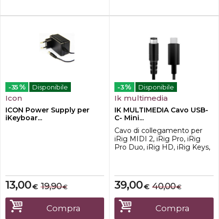
%
%
-35
Disponibile
-3
Disponibile
Icon
Ik multimedia
ICON Power Supply per
IK MULTIMEDIA Cavo USB-
iKeyboar...
C- Mini...
Cavo di collegamento per
iRig MIDI 2, iRig Pro, iRig
Pro Duo, iRig HD, iRig Keys,
iRig Keys, iRig Keys I/O, iRig
Pads. - Lunghezza 60 cm
13,00
39,00
19,90
40,00
€
€
€
€
Compra
Compra