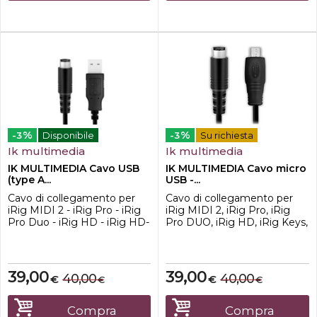
%
%
-3
Disponibile
-3
Su richiesta
Ik multimedia
Ik multimedia
IK MULTIMEDIA Cavo USB
IK MULTIMEDIA Cavo micro
(type A...
USB -...
Cavo di collegamento per
Cavo di collegamento per
iRig MIDI 2 - iRig Pro - iRig
iRig MIDI 2, iRig Pro, iRig
Pro Duo - iRig HD - iRig HD-
Pro DUO, iRig HD, iRig Keys,
A - iRig Keys I/O -
iRig Keys PRO e iRig Pads
Lunghezza 60cm
39,00
39,00
40,00
40,00
€
€
€
€
Compra
Compra