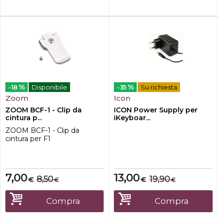
%
%
-18
Disponibile
-35
Su richiesta
Zoom
Icon
ZOOM BCF-1 - Clip da
ICON Power Supply per
cintura p...
iKeyboar...
ZOOM BCF-1 - Clip da
cintura per F1
7,00
13,00
8,50
19,90
€
€
€
€
Compra
Compra