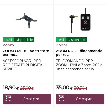
%
%
-18
Disponibile
-9
Disponibile
Zoom
Zoom
ZOOM CMF-8 - Adattatore
ZOOM RC-2 - filocomando
per mo...
per re...
ACCESSORI VARI PER
TELECOMANDO PER
REGISTRATORI DIGITALI
ZOOM H2NLo Zoom RC2 è
SERIE F
un telecomando per lo
Zoom H2n che consente di
gestire e controllare
facilmente le tue
registrazioni. Con l'RC2 è
18,90
35,00
23,00
38,50
€
€
€
€
possibile utilizzare funzioni di
registrazione di base come
start, stop e pause. È anche
Compra
Compra
possibile riprodurre file e
marcare punti specifici dell...