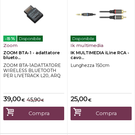
%
-15
Disponibile
Disponibile
Zoom
Ik multimedia
ZOOM BTA-1 - adattatore
IK MULTIMEDIA iLine RCA -
blueto...
cavo...
ZOOM BTA-1ADATTATORE
Lunghezza 150cm
WIRELESS BLUETOOTH
PER LIVETRACK L20, ARQ
AR48, H3VR e
F6L'adattatore Bluetooth
BTA-1 può essere utilizzato
con il LiveTrak L-20 ed offre il
39,00
25,00
45,90
€
€
€
controllo wireless (tramite
un'app mobile iOS gratuita)
della maggior parte delle
Compra
Compra
funzioni integrate, tra cui
Fader Level, Scene, EQ,
EFX...