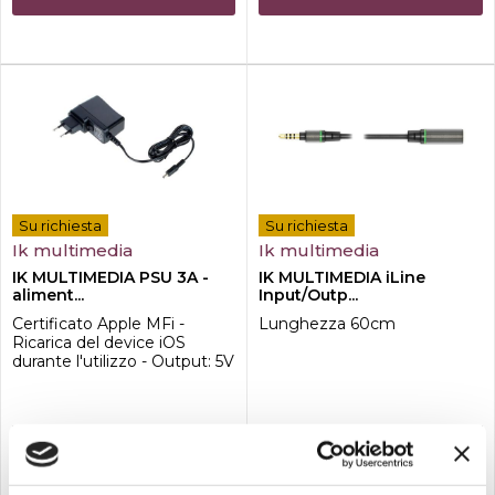
Su richiesta
Su richiesta
Ik multimedia
Ik multimedia
IK MULTIMEDIA PSU 3A -
IK MULTIMEDIA iLine
aliment...
Input/Outp...
Certificato Apple MFi -
Lunghezza 60cm
Ricarica del device iOS
durante l'utilizzo - Output: 5V
DC, 3A
48,00
20,00
€
€