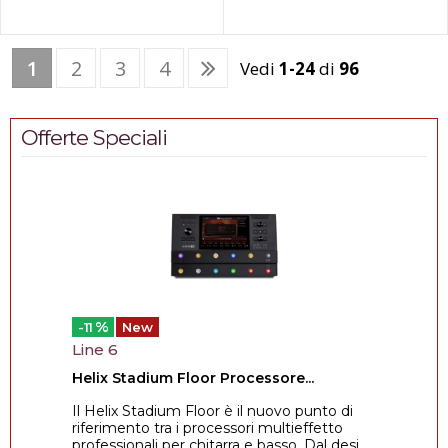
1
2
3
4
Vedi
1-24
di
96
Offerte Speciali
%
-11
New
Line 6
Helix Stadium Floor Processore...
Il Helix Stadium Floor è il nuovo punto di
riferimento tra i processori multieffetto
professionali per chitarra e basso. Dal desi...