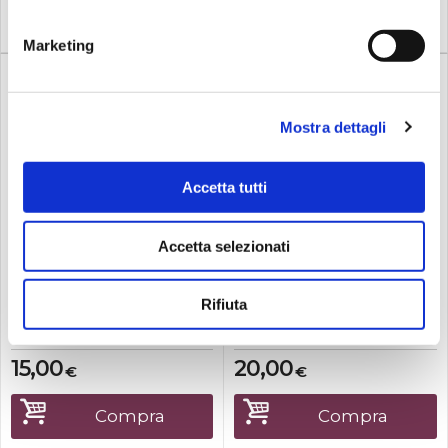
Marketing
Mostra dettagli
Accetta tutti
Disponibile
Disponibile
Ik multimedia
Ik multimedia
IK MULTIMEDIA iLine
IK MULTIMEDIA iLine
Accetta selezionati
Headphone ...
Stereo AUX...
Lunghezza 30cm
Lunghezza 150cm
Rifiuta
15,00
20,00
€
€
Compra
Compra