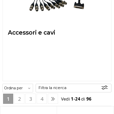
Accessori e cavi
Filtra la ricerca
1
2
3
4
Vedi
1-24
di
96
Offerte
Disponibili
In sede