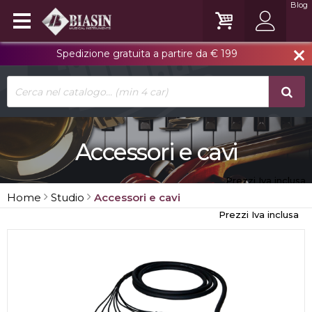
Blog
Spedizione gratuita a partire da € 199
close
Accessori e cavi
Prezzi Iva inclusa
Home
Studio
Accessori e cavi
Prezzi Iva inclusa