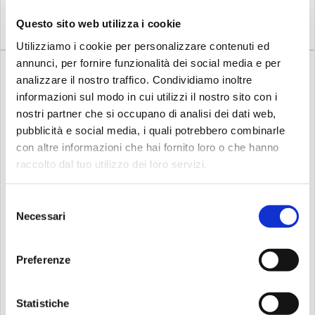
Compra
Compra
Questo sito web utilizza i cookie
Utilizziamo i cookie per personalizzare contenuti ed
annunci, per fornire funzionalità dei social media e per
analizzare il nostro traffico. Condividiamo inoltre
informazioni sul modo in cui utilizzi il nostro sito con i
nostri partner che si occupano di analisi dei dati web,
pubblicità e social media, i quali potrebbero combinarle
con altre informazioni che hai fornito loro o che hanno
Su richiesta
Disponibile
raccolto dal tuo utilizzo dei loro servizi.
Ik multimedia
Ik multimedia
IK MULTIMEDIA iLine Mono
IK MULTIMEDIA iLine Mono
- cav...
Outpu...
Selezione
Lunghezza 30cm
Lunghezza 60cm
Necessari
del
consenso
Preferenze
20,00
20,00
€
€
Statistiche
Compra
Compra