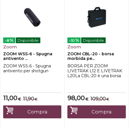
%
%
-8
Disponibile
-10
Disponibile
Zoom
Zoom
ZOOM WSS-6 - Spugna
ZOOM CBL-20 - borsa
antivento ...
morbida pe...
ZOOM WSS-6 - Spugna
BORSA PER ZOOM
antivento per shotgun
LIVETRAK L12 E LIVETRAK
L20La CBL-20 è una borsa
per il trasporto semi-rigida
realizzata con materiale EVA
(etilene-vinil acetato). Può
contenere un LiveTrak L-20
11,00
98,00
11,90
109,00
€
€
€
€
o un LiveTrak L-12, nonché gli
accessori come
alimentatore, cavi e schede
Compra
Compra
SD, e puoi portarli
comodamente con te. Ha
fa...