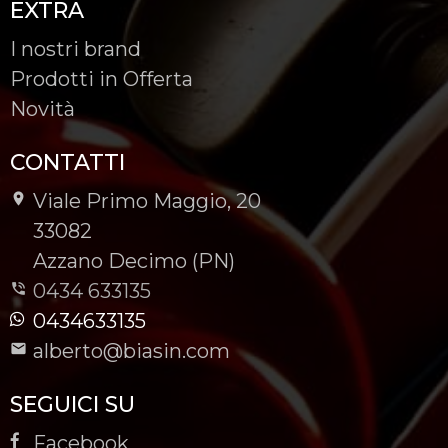
EXTRA
I nostri brand
Prodotti in Offerta
Novità
CONTATTI
Viale Primo Maggio, 20
-
33082
-
Azzano Decimo (PN)
0434 633135
0434633135
alberto@biasin.com
SEGUICI SU
Facebook