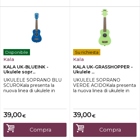
Disponibile
Su richiesta
Kala
Kala
KALA UK-BLUEINK -
KALA UK-GRASSHOPPER -
Ukulele sopr...
Ukulele ...
UKULELE SOPRANO BLU
UKULELE SOPRANO
SCUROKala presenta la
VERDE ACIDOKala presenta
nuova linea di ukulele in
la nuova linea di ukulele in
legno Ukadelic . I colori sono
legno Ukadelic . I colori sono
brillanti e sono gli strumenti
brillanti e sono gli strumenti
ideali per rallegrare le vostre
ideali per rallegrare le vostre
giornate.CaratteristicheTop:
giornate.CaratteristicheTop:
39,00
39,00
€
€
PioppoFondo e fasce:
PioppoFondo e fasce:
PioppoManico: PinoFinitura:
PioppoManico: PinoFinitura:
OpacaCorde: Aquila Super
OpacaCorde: Aquila Super
Compra
Compra
NylgutInclude: Custodia
NylgutInclude: Custodia