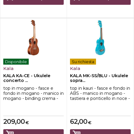
Disponibile
Su richiesta
Kala
Kala
KALA KA-CE - Ukulele
KALA MK-SS/BLU - Ukulele
concerto ...
sopra...
top in mogano - fasce e
top in kauri - fasce e fondo in
fondo in mogano - manico in
ABS - manico in mogano -
mogano - binding crema -
tastiera e ponticello in noce -
tastiera e ponticello in noce -
finitura satinata - corde
capotasto e selletta in
Aquila Super Nylgut®
GraphTech NuBone® -
finitura satinata - corde
209,00
62,00
€
€
Aquila Super Nylgut® -
elettronica UK-300TR