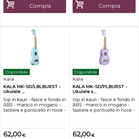
Compra
Compra
Disponibile
Disponibile
Kala
Kala
KALA MK-SD/LBLBURST -
KALA MK-SD/PLBURST -
Ukulele ...
Ukulele s...
top in kauri - fasce e fondo in
top in kauri - fasce e fondo in
ABS - manico in mogano -
ABS - manico in mogano -
tastiera e ponticello in noce -
tastiera e ponticello in noce -
finitura lucida - corde Aquila
finitura lucida - corde Aquila
Super Nylgut®
Super Nylgut®
62,00
62,00
€
€