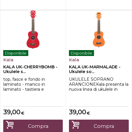
Disponibile
Disponibile
Kala
Kala
KALA UK-CHERRYBOMB -
KALA UK-MARMALADE -
Ukulele s...
Ukulele so...
top, fasce e fondo in
UKULELE SOPRANO
laminato - manico in
ARANCIONEKala presenta la
laminato - tastiera e
nuova linea di ukulele in
ponticello in lauro indiano -
legno Ukadelic . I colori sono
finitura satinata - corde
brillanti e sono gli strumenti
Aquila Super Nylgut®
ideali per rallegrare le vostre
giornate.CaratteristicheTop:
39,00
39,00
€
€
PioppoFondo e fasce:
PioppoManico: PinoFinitura:
OpacaCorde: Aquila Super
Compra
Compra
NylgutInclude: Custodia