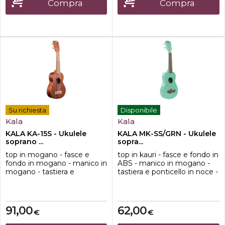
Compra
Compra
Su richiesta
Disponibile
Kala
Kala
KALA KA-15S - Ukulele
KALA MK-SS/GRN - Ukulele
soprano ...
sopra...
top in mogano - fasce e
top in kauri - fasce e fondo in
fondo in mogano - manico in
ABS - manico in mogano -
mogano - tastiera e
tastiera e ponticello in noce -
ponticello in noce -
finitura satinata - corde
capotasto e selletta in
Aquila Super Nylgut®
GraphTech NuBone® -
finitura satinata - corde
91,00
62,00
€
€
Aquila Super Nylgut®