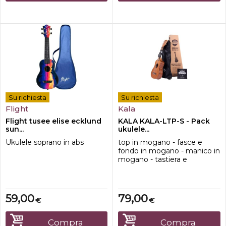
Su richiesta
Su richiesta
Flight
Kala
Flight tusee elise ecklund
KALA KALA-LTP-S - Pack
sun...
ukulele...
Ukulele soprano in abs
top in mogano - fasce e
fondo in mogano - manico in
mogano - tastiera e
ponticello in noce -
capotasto e selletta in
GraphTech NuBone® -
finitura satinata - corde
59,00
79,00
€
€
Aquila Super Nylgut® - borsa
morbida e pacchetto ''Learn
to Play'' inclusi
Compra
Compra