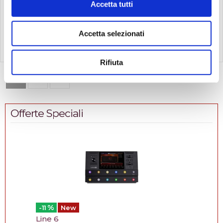
selletta in GraphTech
62,00
145,00
Accetta tutti
€
€
NuBone® - corde Aquila
Super Nylgut®
Compra
Compra
Accetta selezionati
Rifiuta
1
2
Vedi
1-24
di
48
Offerte Speciali
%
-11
New
Line 6