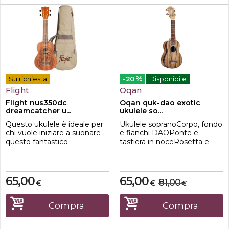
%
Su richiesta
-20
Disponibile
Flight
Oqan
Flight nus350dc
Oqan quk-dao exotic
dreamcatcher u...
ukulele so...
Questo ukulele è ideale per
Ukulele sopranoCorpo, fondo
chi vuole iniziare a suonare
e fianchi DAOPonte e
questo fantastico
tastiera in noceRosetta e
strumento. Interamente in
logo laserAquila
legno dal look moderno ,
StringsFinitura naturale
incisione sul top.
65,00
65,00
81,00
€
€
€
Compra
Compra