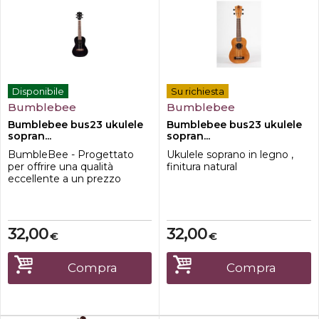
Disponibile
Su richiesta
Bumblebee
Bumblebee
Bumblebee bus23 ukulele
Bumblebee bus23 ukulele
sopran...
sopran...
BumbleBee - Progettato
Ukulele soprano in legno ,
per offrire una qualità
finitura natural
eccellente a un prezzo
accessibile, la gamma
Bumblebee offre un'ottima
qualità costruttiva,
proiezione del suono e
32,00
32,00
€
€
suonabilità. La finitura a poro
aperto di questi modelli li
distingue dagli altri ukulele di
Compra
Compra
questa fascia di prezzo.