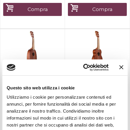
Compra
Compra
Disponibile
Disponibile
Kala
Kala
KALA MK-P - Ukulele
KALA MK-S - Ukulele
Questo sito web utilizza i cookie
pineapple ...
soprano Cl...
top in mogano - fasce e
top in mogano - fasce e
Utilizziamo i cookie per personalizzare contenuti ed
fondo in mogano - manico in
fondo in mogano - manico in
annunci, per fornire funzionalità dei social media e per
mogano - tastiera e
mogano - tastiera e
analizzare il nostro traffico. Condividiamo inoltre
ponticello in noce - finitura
ponticello in noce - finitura
satinata - corde Aquila Super
satinata - corde Aquila Super
informazioni sul modo in cui utilizzi il nostro sito con i
Nylgut®
Nylgut®
nostri partner che si occupano di analisi dei dati web,
85,00
85,00