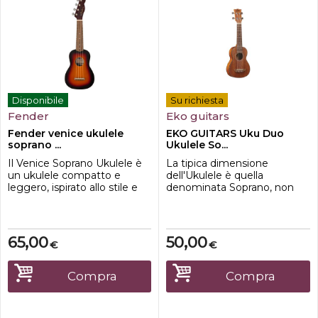
Disponibile
Su richiesta
Fender
Eko guitars
Fender venice ukulele
EKO GUITARS Uku Duo
soprano ...
Ukulele So...
Il Venice Soprano Ukulele è
La tipica dimensione
un ukulele compatto e
dell'Ukulele è quella
leggero, ispirato allo stile e
denominata Soprano, non
allatmosfera rilassata di
poteva mancare in questa
Venezia, in California.
serie L'Uku Duo Soprano,
Progettato da Fender,
costruito totalmente in
questo strumento combina
Mogano, con finitura
65,00
50,00
€
€
un design elegante con un
naturale a poro aperto. L'Uku
suono brillante e vivace,
Duo Soprano è un ukulele
perfetto per musicisti di ogni
dal prezzo bilanciato che
Compra
Compra
livello. Il corpo sottile e il
arriva accompagnato dal
manico ...
pack che comprende: Pitch
pipe,...