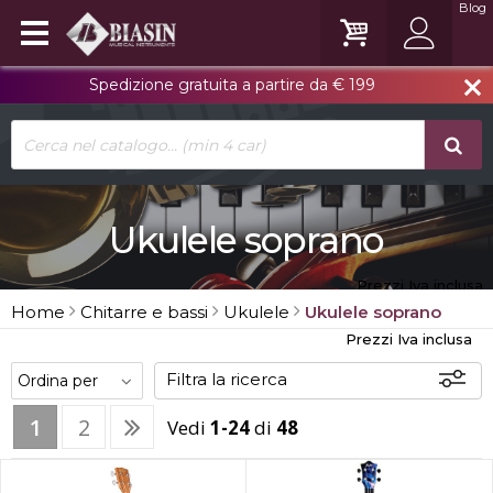
Blog
Spedizione gratuita a partire da € 199
close
Ukulele soprano
Prezzi Iva inclusa
Home
Chitarre e bassi
Ukulele
Ukulele soprano
Prezzi Iva inclusa
Filtra la ricerca
1
2
Vedi
1-24
di
48
Offerte
Disponibili
In sede