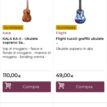
Su richiesta
Su richiesta
Kala
Flight
KALA KA-S - Ukulele
Flight tus40 graffiti ukulele
soprano Sa...
...
top in mogano - fasce e
Ukulele soprano in abs
fondo in mogano - manico in
mogano - binding crema -
tastiera e ponticello in noce -
capotasto e selletta in
GraphTech NuBone® -
finitura satinata - corde
110,00
49,00
€
€
Aquila Super Nylgut®
Compra
Compra