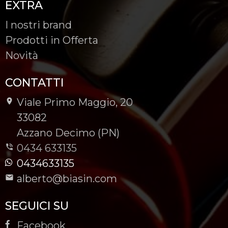
EXTRA
I nostri brand
Prodotti in Offerta
Novità
CONTATTI
Viale Primo Maggio, 20
-
33082
-
Azzano Decimo (PN)
0434 633135
0434633135
alberto@biasin.com
SEGUICI SU
Facebook