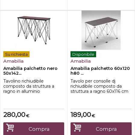
anodizzato;-ton...
Su richiesta
Disponibile
Amabilia
Amabilia
Amabilia palchetto nero
Amabilia palchetto 60x120
50x142...
h80 ...
Tavolino richiudibile
Tavolo per consolle dj
composto da struttura a
richiudibile composto da
ragno in alluminio
struttura a ragno 60x116 cm
anodizzato e ripiano in
in alluminio anodizzato e
multistrato di betulla
ripiano in multistrato di
50x142cm con profilo in
betulla 60x120 cm con
alluminio.Caratteristiche-
profilo in
280,00
189,00
€
€
dimensione 50x142 cm-
alluminio.Caratteristiche-
Altezza 100cm-Ripiano in
dimensione 60x120 cm-
Multistrato di betulla-teste di
Altezza 80cm-Ripiano in
Compra
Compra
appoggio in nylon;-tubi
Multistrato di betulla-teste di