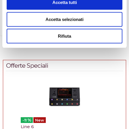
DJ 46x88 H80
100,00
Accetta tutti
€
Compra
Accetta selezionati
Rifiuta
Vedi
1-23
di
23
Offerte Speciali
%
-11
New
Line 6