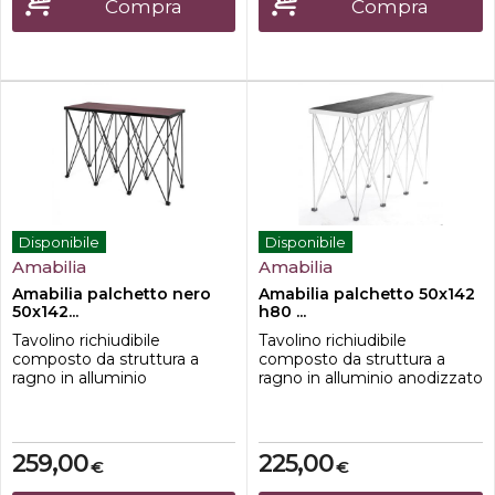
Multistrato di betulla-teste di
appoggio in nylon;-tubi
Compra
Compra
appoggio in nylon;-tubi
portanti in alluminio
portanti in alluminio
anodizzato;-ton...
anodizzato;-ton...
Disponibile
Disponibile
Amabilia
Amabilia
Amabilia palchetto nero
Amabilia palchetto 50x142
50x142...
h80 ...
Tavolino richiudibile
Tavolino richiudibile
composto da struttura a
composto da struttura a
ragno in alluminio
ragno in alluminio anodizzato
anodizzato e ripiano in
e ripiano in multistrato di
multistrato di betulla
betulla 50x142cm con profilo
50x142cm con profilo in
in alluminio.Caratteristiche-
alluminio.Caratteristiche-
dimensione 50x142 cm-
259,00
225,00
€
€
dimensione 50x142 cm-
Altezza 80cm-Ripiano in
Altezza 80cm-Ripiano in
Multistrato di betulla-teste di