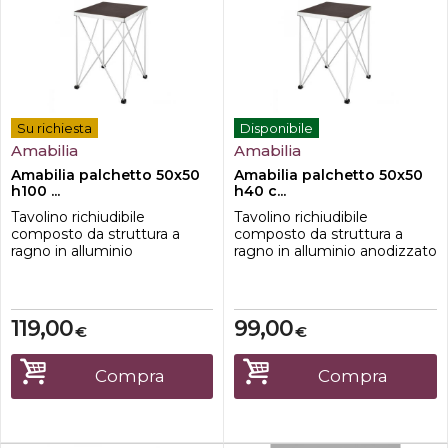
Su richiesta
Disponibile
Amabilia
Amabilia
Amabilia palchetto 50x50
Amabilia palchetto 50x50
h100 ...
h40 c...
Tavolino richiudibile
Tavolino richiudibile
composto da struttura a
composto da struttura a
ragno in alluminio
ragno in alluminio anodizzato
anodizzato e ripiano in
e ripiano in multistrato di
multistrato di betulla
betulla 50x50cm con profilo
50x50cm con profilo in
in alluminio.Caratteristiche-
alluminio.Caratteristiche-
dimensione 50x50 cm-
119,00
99,00
€
€
dimensione 50x50 cm-
Altezza 40cm-Ripiano in
Altezza 100cm-Ripiano in
Multistrato di betulla-teste di
Multistrato di betulla-teste di
appoggio in nylon;-tubi
Compra
Compra
appoggio in nylon;-tubi
portanti in alluminio
portanti in alluminio
anodizzato;-tondi...
anodizzato;-tond...