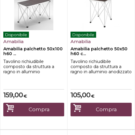
Disponibile
Disponibile
Amabilia
Amabilia
Amabilia palchetto 50x100
Amabilia palchetto 50x50
h60 ...
h60 c...
Tavolino richiudibile
Tavolino richiudibile
composto da struttura a
composto da struttura a
ragno in alluminio
ragno in alluminio anodizzato
anodizzato e ripiano in
e ripiano in multistrato di
multistrato di betulla
betulla 50x50cm con profilo
50x100cm con profilo in
in alluminio.Caratteristiche-
alluminio.Caratteristiche-
dimensione 50x50 cm-
159,00
105,00
€
€
dimensione 50x100 cm-
Altezza 60cm-Ripiano in
Altezza 60cm-Ripiano in
Multistrato di betulla-teste di
Multistrato di betulla-teste di
appoggio in nylon;-tubi
Compra
Compra
appoggio in nylon;-tubi
portanti in alluminio
portanti in alluminio
anodizzato;-tondi...
anodizzato;-ton...