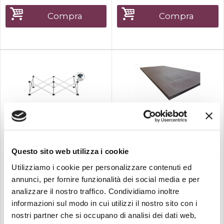
Altezza 90cm-Ripiano in
Multistrato di betulla-teste di
Compra
Compra
appoggio in nylon;-tubi
portanti in alluminio
anodizzato;-tondi...
Disponibile
Disponibile
Girap stage
Girap stage
Girap stage dj stand 46x88
Girap stage pedana dj
Questo sito web utilizza i cookie
h60
46x88 in...
Palchi modulari con apertura
Pedana in Resinato Fenolico
Utilizziamo i cookie per personalizzare contenuti ed
a ragno in alluminio
46x88cm
annunci, per fornire funzionalità dei social media e per
anodizzato
analizzare il nostro traffico. Condividiamo inoltre
sovrapponibile.Altezze
disponibili 20cm, 40cm,
informazioni sul modo in cui utilizzi il nostro sito con i
60cm, 80cm, 100cm.Palco
nostri partner che si occupano di analisi dei dati web,
DJ 46x88 H60
90,00
40,00