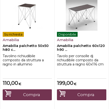
Su richiesta
Disponibile
Amabilia
Amabilia
Amabilia palchetto 50x50
Amabilia palchetto 60x120
h80 c...
h90 ...
Tavolino richiudibile
Tavolo per consolle dj
composto da struttura a
richiudibile composto da
ragno in alluminio
struttura a ragno 60x116 cm
anodizzato e ripiano in
in alluminio anodizzato e
multistrato di betulla
ripiano in multistrato di
50x50cm con profilo in
betulla 60x120 cm con
alluminio.Caratteristiche-
profilo in
110,00
199,00
€
€
dimensione 50x50 cm-
alluminio.Caratteristiche-
Altezza 80cm-Ripiano in
dimensione 60x120 cm-
Multistrato di betulla-teste di
Altezza 900cm-Ripiano in
Compra
Compra
appoggio in nylon;-tubi
Multistrato di betulla-teste di
portanti in alluminio
appoggio in nylon-tubi
anodizzato;-tondi...
portanti in ...