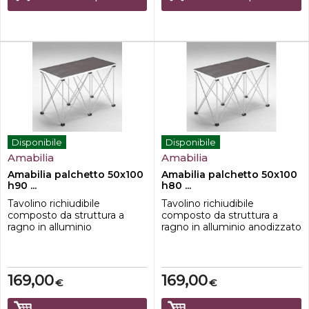
portanti in alluminio
ottenere un tavolo 60x180
anodizzato;-to...
cm
Disponibile
Disponibile
Amabilia
Amabilia
Amabilia palchetto 50x100
Amabilia palchetto 50x100
h90 ...
h80 ...
Tavolino richiudibile
Tavolino richiudibile
composto da struttura a
composto da struttura a
ragno in alluminio
ragno in alluminio anodizzato
anodizzato e ripiano in
e ripiano in multistrato di
multistrato di betulla
betulla 50x100cm con profilo
50x100cm con profilo in
in alluminio.Caratteristiche-
alluminio.Caratteristiche-
dimensione 50x100 cm-
169,00
169,00
€
€
dimensione 50x100 cm-
Altezza 80cm-Ripiano in
Altezza 90cm-Ripiano in
Multistrato di betulla-teste di