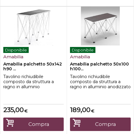
Disponibile
Disponibile
Amabilia
Amabilia
Amabilia palchetto 50x142
Amabilia palchetto 50x100
h90 ...
h100...
Tavolino richiudibile
Tavolino richiudibile
composto da struttura a
composto da struttura a
ragno in alluminio
ragno in alluminio anodizzato
anodizzato e ripiano in
e ripiano in multistrato di
multistrato di betulla
betulla 50x100cm con profilo
50x142cm con profilo in
in alluminio.Caratteristiche-
alluminio.Caratteristiche-
dimensione 50x100 cm-
235,00
189,00
€
€
dimensione 50x142 cm-
Altezza 100cm-Ripiano in
Altezza 90cm-Ripiano in
Multistrato di betulla-teste di
Multistrato di betulla-teste di
appoggio in nylon;-tubi
Compra
Compra
appoggio in nylon;-tubi
portanti in alluminio
portanti in alluminio
anodizzato;-to...