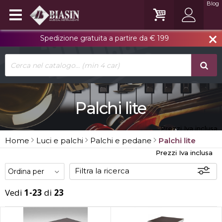
Blog
Spedizione gratuita a partire da € 199
close
Palchi lite
Prezzi Iva inclusa
Home
Luci e palchi
Palchi e pedane
Palchi lite
Prezzi Iva inclusa
Filtra la ricerca
Vedi
1-23
di
23
Disponibili
In sede