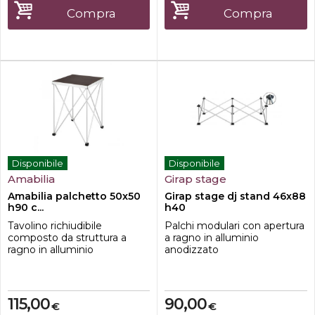
Multistrato di betulla-teste di
appoggio in nylon;-tubi
Compra
Compra
appoggio in nylon;-tubi
portanti in alluminio
portanti in alluminio
anodizzato;-ton...
anodizzato;-ton...
Disponibile
Disponibile
Amabilia
Girap stage
Amabilia palchetto 50x50
Girap stage dj stand 46x88
h90 c...
h40
Tavolino richiudibile
Palchi modulari con apertura
composto da struttura a
a ragno in alluminio
ragno in alluminio
anodizzato
anodizzato e ripiano in
sovrapponibile.Altezze
multistrato di betulla
disponibili 20cm, 40cm,
50x50cm con profilo in
60cm, 80cm, 100cm.Palco
alluminio.Caratteristiche-
DJ 46x88 H40
115,00
90,00
€
€
dimensione 50x50 cm-