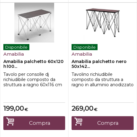
Disponibile
Disponibile
Amabilia
Amabilia
Amabilia palchetto 60x120
Amabilia palchetto nero
h100...
50x142...
Tavolo per consolle dj
Tavolino richiudibile
richiudibile composto da
composto da struttura a
struttura a ragno 60x116 cm
ragno in alluminio anodizzato
in alluminio anodizzato e
e ripiano in multistrato di
ripiano in multistrato di
betulla 50x142cm con profilo
betulla 60x120 cm con
in alluminio.Caratteristiche-
profilo in
dimensione 50x142 cm-
199,00
269,00
€
€
alluminio.Caratteristiche-
Altezza 90cm-Ripiano in
dimensione 60x120 cm-
Multistrato di betulla-teste di
Altezza 100cm-Ripiano in
appoggio in nylon;-tubi
Compra
Compra
Multistrato di betulla-teste di
portanti in alluminio
appoggio in nylon-tubi
anodizzato;-ton...
portanti in ...