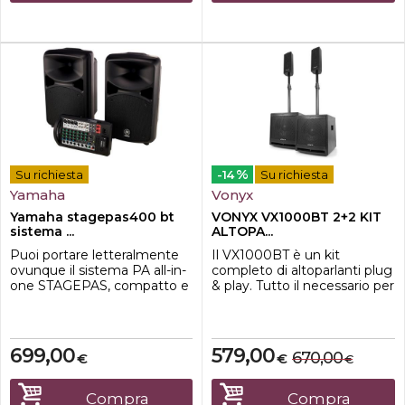
st...
i canali ...
%
Su richiesta
-14
Su richiesta
Yamaha
Vonyx
Yamaha stagepas400 bt
VONYX VX1000BT 2+2 KIT
sistema ...
ALTOPA...
Puoi portare letteralmente
Il VX1000BT è un kit
ovunque il sistema PA all-in-
completo di altoparlanti plug
one STAGEPAS, compatto e
& play. Tutto il necessario per
leggero da trasportare a
iniziare viene fornito alla
mano. I due altoparlanti
consegna. Tutta la potenza
leggeri ed un mixer
proviene dal singolo
rimovibile, insieme a un paio
subwoofer da 10" che ospita
699,00
579,00
670,00
€
€
€
di cavi per altoparlanti e un
l'amplificatore, entrambi i top
cavo di alimentazione, si
e il subwoofer passivo sono
combinano in un pacchetto
collegati all'unità
Compra
Compra