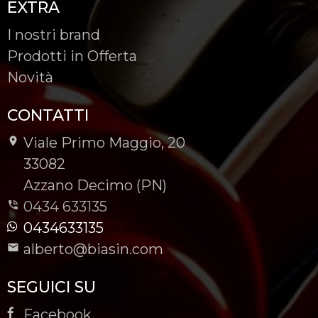
EXTRA
I nostri brand
Prodotti in Offerta
Novità
CONTATTI
Viale Primo Maggio, 20
-
33082
-
Azzano Decimo (PN)
0434 633135
0434633135
alberto@biasin.com
SEGUICI SU
Facebook