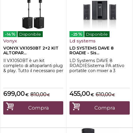
%
%
-14
Disponibile
-25
Disponibile
Vonyx
Ld systems
VONYX VX1050BT 2+2 KIT
LD SYSTEMS DAVE 8
ALTOPAR...
ROADIE - Sis...
Il VX1050BT è un kit
LD Systems DAVE 8
completo di altoparlanti plug
ROADIESistema PA attivo
& play. Tutto il necessario per
portatile con mixer a 3
iniziare viene fornito alla
canaliSistema PA 2.1: 1
consegna. Tutta la potenza
subwoofer attivo e 2
proviene dal singolo
altoparlanti satellitari
subwoofer da 12" che ospita
passiviUnità mixer a tre
699,00
455,00
810,00
610,00
€
€
€
€
l'amplificatore, entrambi i
canali integrataCollegamenti
top e il subwoofer passivo
per microfono, chitarra,
sono collegati all'unità
tastiera, batterie
Compra
Compra
dell'amplificatore. Il ric...
elettroniche, lettori MP3,
laptop o PC, mixer e molto
altro.Picco...