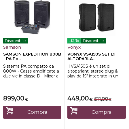
%
Disponibile
-12
Disponibile
Samson
Vonyx
SAMSON EXPEDITION 800B
VONYX VSA150S SET DI
- PA Po...
ALTOPARLA...
Sistema PA compatto da
Il VSA150S è un set di
800W - Casse amplificate a
altoparlanti stereo plug &
due vie in classe D - Mixer a
play da 15" integrato in un
otto canali - 4 input
robusto alloggiamento in
microfonici XLR/jack e due
ABS, costituito da un
stereo con jack da 1/4'' o
potente altoparlante da 15"
RCA - Phantom power -
con un potente
899,00
449,00
511,00
€
€
€
Porta USB per
amplificatore stereo
collegamento wireless
integrato abbinato a uno
tramite Stage XPD1
passivo da 15". Il modello
Compra
Compra
(opzionale) - Connesione
attivo ospita l'amplificatore
Bluetooth - EQ bassi e alti -
che ha un let...
Output jack ...