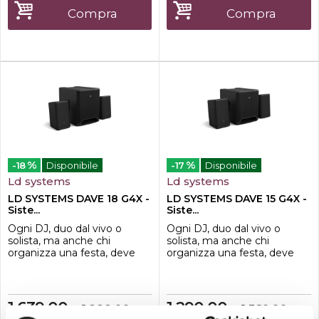
presentazioni e altre
presentazioni e altre
Compra
Compra
applicazioni mobili. Questo
applicazioni mobili. Questo
set professionale
set professionale
comprend...
comprend...
%
%
-18
Disponibile
-17
Disponibile
Ld systems
Ld systems
LD SYSTEMS DAVE 18 G4X -
LD SYSTEMS DAVE 15 G4X -
Siste...
Siste...
Ogni DJ, duo dal vivo o
Ogni DJ, duo dal vivo o
solista, ma anche chi
solista, ma anche chi
organizza una festa, deve
organizza una festa, deve
contare su un PA versatile
contare su un PA versatile
che offra un suono
per performance dal vivo
professionale per tante
che offra un suono
applicazioni diverse.
professionale per tante
1.639,00
1.290,00
1.999,00
1.560,00
€
€
€
€
Imprescindibili tanti
applicazioni diverse.