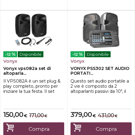
%
%
-12
Disponibile
-12
Disponibile
Vonyx
Vonyx
Vonyx vps082a set di
VONYX PSS302 SET AUDIO
altoparla...
PORTATI...
Il VPS082A è un set plug &
Questo set audio portatile a
play completo, pronto per
2 vie è composto da 2
iniziare la tua festa. Il set
altoparlanti passivi da 10", il
contiene una coppia di
retro di uno ha un mixer
altoparlanti da 8", un modello
amplificato staccabile e
passivo e uno attivo. Il
l'altro ha un vano
modello attivo ospita
portaoggetti. Questo set
150,00
379,00
171,00
431,00
€
€
€
€
l'amplificatore che ha un
audio utilizza un
lettore USB/SD integrato e
amplificatore di classe D. Il
tecnologia wireless BT per
mixer ha 8 canali di ingresso
Compra
Compra
riprodurre la tua musica in
per 4 connettori microfonici,