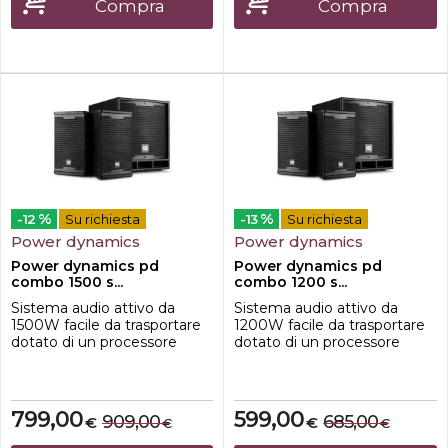
streaming la tua musica in
presentazioni e altre
Compra
Compra
modalità wireless dal t...
applicazioni mobili. Questo
set professionale
comprend...
%
%
-12
Su richiesta
-13
Su richiesta
Power dynamics
Power dynamics
Power dynamics pd
Power dynamics pd
combo 1500 s...
combo 1200 s...
Sistema audio attivo da
Sistema audio attivo da
1500W facile da trasportare
1200W facile da trasportare
dotato di un processore
dotato di un processore
audio digitale intelligente,
audio digitale intelligente,
che garantisce una
che garantisce una
riproduzione ottimale e
riproduzione ottimale e
costante. Ideale per DJ
costante. Ideale per DJ
799,00
599,00
909,00
685,00
€
€
€
€
mobili, spettacoli di karaoke,
mobili, spettacoli di karaoke,
spettacoli drive-in,
spettacoli drive-in,