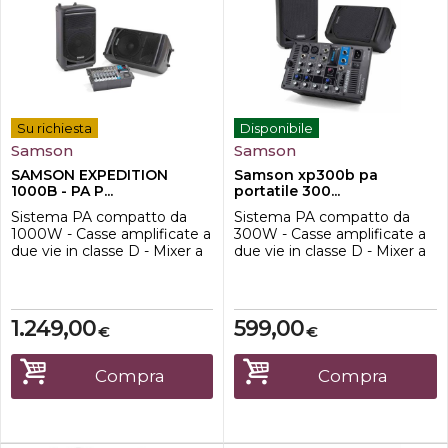
Su richiesta
Disponibile
Samson
Samson
SAMSON EXPEDITION
Samson xp300b pa
1000B - PA P...
portatile 300...
Sistema PA compatto da
Sistema PA compatto da
1000W - Casse amplificate a
300W - Casse amplificate a
due vie in classe D - Mixer a
due vie in classe D - Mixer a
dieci canali - 4 input
sei canali - 2 input
microfonici XLR/jack e tre
microfonici XLR/jack e uno
stereo con jack da 1/4'' o
stereo con jack da 1/4'' o
RCA - Phantom power -
mini jack stereo da 1/8'' -
1.249,00
599,00
€
€
Porta USB per
Phantom power - Porta USB
collegamento wireless
per collegamento wireless
tramite Stage XPD1
tramite Stage XPD1
Compra
Compra
(opzionale) - EQ bassi e alti -
(opzionale) - Connesione
Output jack da 1/8'' - Output
Bluetooth - EQ bassi ...
RCA...