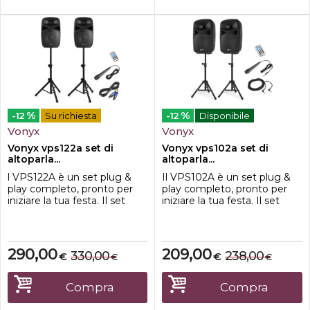
%
%
-12
Su richiesta
-12
Disponibile
Vonyx
Vonyx
Vonyx vps122a set di
Vonyx vps102a set di
altoparla...
altoparla...
l VPS122A è un set plug &
Il VPS102A è un set plug &
play completo, pronto per
play completo, pronto per
iniziare la tua festa. Il set
iniziare la tua festa. Il set
contiene una coppia di
contiene una coppia di
altoparlanti da 12", un
altoparlanti da 10", un
modello passivo e uno
modello passivo e uno attivo.
attivo. Il modello attivo
Il modello attivo ospita
290,00
209,00
330,00
238,00
€
€
€
€
ospita l'amplificatore che ha
l'amplificatore che ha un
un lettore USB/SD integrato
lettore USB/SD integrato e
e tecnologia wireless BT per
tecnologia wireless BT per
Compra
Compra
riprodurre la tua musica in
riprodurre in streaming la tu...
st...