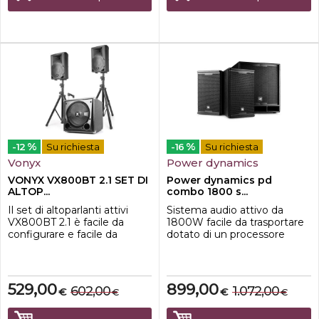
attraente e compatto che
dell'amplificatore. Il ric...
fornisce il ...
%
%
-12
Su richiesta
-16
Su richiesta
Vonyx
Power dynamics
VONYX VX800BT 2.1 SET DI
Power dynamics pd
ALTOP...
combo 1800 s...
Il set di altoparlanti attivi
Sistema audio attivo da
VX800BT 2.1 è facile da
1800W facile da trasportare
configurare e facile da
dotato di un processore
trasportare. Questo set
audio digitale intelligente,
include un subwoofer da 12''
che garantisce una
e due altoparlanti da 8'' in
riproduzione ottimale e
ABS con driver dinamico da
costante. Ideale per DJ
529,00
899,00
602,00
1.072,00
€
€
€
€
1''. Il ricevitore BT integrato ti
mobili, spettacoli di karaoke,
consente di riprodurre in
spettacoli drive-in,