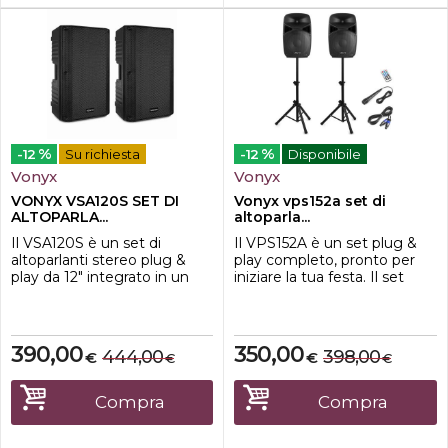
%
%
-12
Su richiesta
-12
Disponibile
Vonyx
Vonyx
VONYX VSA120S SET DI
Vonyx vps152a set di
ALTOPARLA...
altoparla...
Il VSA120S è un set di
Il VPS152A è un set plug &
altoparlanti stereo plug &
play completo, pronto per
play da 12" integrato in un
iniziare la tua festa. Il set
robusto alloggiamento in
contiene una coppia di
ABS, costituito da un
altoparlanti da 15", un
potente altoparlante da 12"
modello passivo e uno attivo.
con un potente
Il modello attivo ospita
390,00
350,00
444,00
398,00
€
€
€
€
amplificatore stereo
l'amplificatore che ha un
integrato abbinato a uno
lettore USB/SD integrato e
passivo da 12". Il modello
tecnologia wireless BT per
Compra
Compra
attivo ospita l'amplificatore
riprodurre in streaming la tu...
che ha un let...