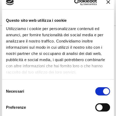
accessori, tante opzioni di
Imprescindibili tanti
connessione che
accessori, tante opzioni di
Compra
Compra
consentono una
connessione che
configurazione agile e
consentono una
veloce sul posto, e massima
configurazione agile e
Questo sito web utilizza i cookie
affi...
veloce ...
Utilizziamo i cookie per personalizzare contenuti ed
annunci, per fornire funzionalità dei social media e per
analizzare il nostro traffico. Condividiamo inoltre
informazioni sul modo in cui utilizzi il nostro sito con i
nostri partner che si occupano di analisi dei dati web,
pubblicità e social media, i quali potrebbero combinarle
%
%
-21
Disponibile
-26
Disponibile
con altre informazioni che hai fornito loro o che hanno
Ld systems
Ld systems
raccolto dal tuo utilizzo dei loro servizi.
LD SYSTEMS DAVE 12 G4X -
LD SYSTEMS DAVE 10 G4X -
Siste...
Siste...
Selezione
Ogni DJ, duo dal vivo o
Ogni DJ, duo dal vivo o
solista, ma anche chi
solista, ma anche chi
Necessari
del
organizza una festa, deve
organizza una festa, deve
consenso
contare su un PA versatile
contare su un sistema audio
per performance dal vivo
con cui gestire le difficoltà
Preferenze
che offra un suono
quotidiane delle
professionale per tante
performance dal vivo. Deve
959,00
733,00