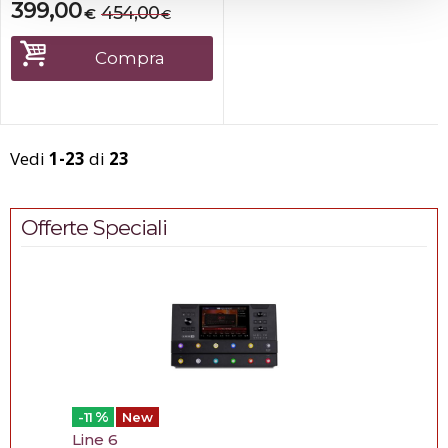
e tutti gli altri accessori
399,00
454,00
€
€
necessari. Il sistema include
anche un microfono cablato
e due supporti per
Compra
altoparlanti, rendendolo un
sistema plug an...
Vedi
1-23
di
23
Offerte Speciali
%
-11
New
Line 6