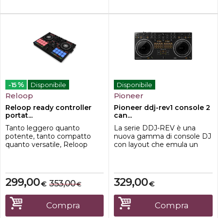
%
-15
Disponibile
Disponibile
Reloop
Pioneer
Reloop ready controller
Pioneer ddj-rev1 console 2
portat...
can...
Tanto leggero quanto
La serie DDJ-REV è una
potente, tanto compatto
nuova gamma di console DJ
quanto versatile, Reloop
con layout che emula un
Ready offre funzionalita
setup mixer professionale
professionali in un design
DJM-S più giradischi PLX,
pratico che permette ai DJ
comprese le caratteristiche
di esibirsi al loro massimo
specifiche per i DJ open-
299,00
329,00
353,00
€
€
€
ottimizzando allo stesso
format e scratch. Per la
tempo la portabilita e
prima volta su una console
minimizzando lo
DJ Pioneer, gli slider tempo
Compra
Compra
spazio.CARATTERISTICHE
sono stati spostati nella