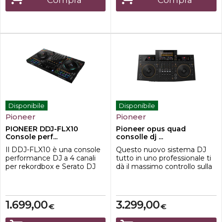
Compra
Compra
desideri passare a Serato DJ
agli utenti del software Dja...
Pro, puoi ...
Disponibile
Disponibile
Pioneer
Pioneer
PIONEER DDJ-FLX10
Pioneer opus quad
Console perf...
consolle dj ...
Il DDJ-FLX10 è una console
Questo nuovo sistema DJ
performance DJ a 4 canali
tutto in uno professionale ti
per rekordbox e Serato DJ
dà il massimo controllo sulla
Pro. Include una serie di
musica, come se fossi un
nuovissime funzioni, tra cui la
direttore dorchestra. Crea
tecnologia Track Separation,
unarmonia tra design
che apre a nuove possibilità
accattivante e suonabilità e
1.699,00
3.299,00
€
€
creative, come lesecuzione
include funzionalità nuove
di mash-up al volo, senza
ed evolute, come la