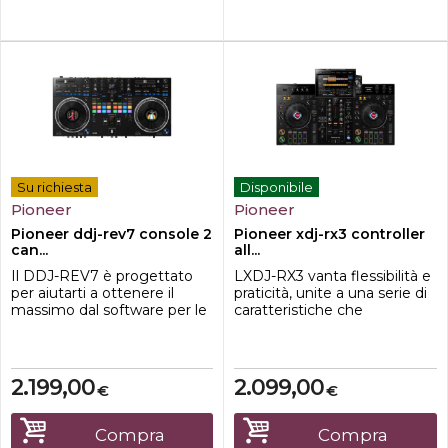
DJ controller compatto a 2
parte superio...
deck prog...
Su richiesta
Disponibile
Pioneer
Pioneer
Pioneer ddj-rev7 console 2
Pioneer xdj-rx3 controller
can...
all...
Il DDJ-REV7 è progettato
LXDJ-RX3 vanta flessibilità e
per aiutarti a ottenere il
praticità, unite a una serie di
massimo dal software per le
caratteristiche che
performance Serato DJ Pro
provengono direttamente
e vanta un nuovissimo
dal multilettore CDJ-3000 e
design che include grandi
dal mixer DJM-900NXS2,
jog wheel motorizzate con
caratterizzati da standard da
2.199,00
2.099,00
€
€
On Jog Display, per creare
discoteca. Con il nuovissimo
una connessione tattile tra
touch screen da 10,1 pollici
te e la tua musica. Il layout di
puoi sfogliare istintivamente
Compra
Compra
questa unità a 2 canali emula
le playlist, mixare i b...