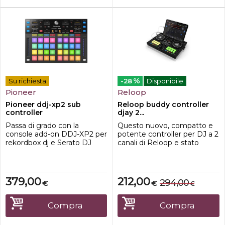
%
Su richiesta
-28
Disponibile
Pioneer
Reloop
Pioneer ddj-xp2 sub
Reloop buddy controller
controller
djay 2...
Passa di grado con la
Questo nuovo, compatto e
console add-on DDJ-XP2 per
potente controller per DJ a 2
rekordbox dj e Serato DJ
canali di Reloop e stato
Pro. A prescindere
progettato e sviluppato in
dall'applicazione che utilizzi
stretta collaborazione con
normalmente, questo
Algoriddim per la piu stretta
hardware DJ ti permetterà di
integrazione possibile con la
379,00
212,00
294,00
€
€
€
sfruttarla meglio che mai.
loro pluripremiata app
Questa evoluzione del DDJ-
djay.CARATTERISTICHE DJ
XP1 migliora, infatti, le
controller compatto a 2 deck
Compra
Compra
funzionalità del modello
per iOS, iPadOS, Android,
originale, senza sacr...
Mac ...