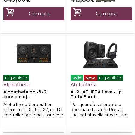
531,00
€
€
€
A9 nella sezione mixer. Ciò
è stato sviluppato in stretta
significa che potrai suonare
collaborazione con il
con una sensazione simile a
leggendario DJ e produttore
Compra
Compra
quella che si prova uti...
Laidback Luke ed è specific...
%
Disponibile
-6
New
Disponibile
Alphatheta
Alphatheta
Alphatheta ddj-flx2
ALPHATHETA Level-Up
console dj...
Party Bund...
AlphaTheta Corporation
Per quando sei pronto a
annuncia il DDJ-FLX2, un DJ
dominare la scenaPorta i
controller facile da usare che
tuoi set al livello successivo
è perfetto per chiunque stia
con un controllo avanzato e
pensando di iniziare con il
una libertà creativa
DJing. Basta installare una
ancoramaggiore. Questo