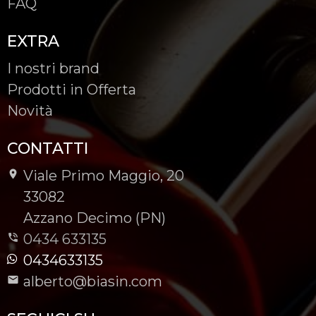
FAQ
EXTRA
I nostri brand
Prodotti in Offerta
Novità
CONTATTI
Viale Primo Maggio, 20
-
33082
-
Azzano Decimo (PN)
0434 633135
0434633135
alberto@biasin.com