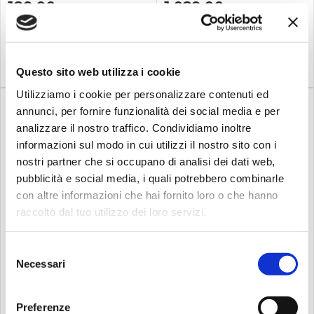
delle molte applicazioni per
pacchetto è pensato per i DJ
189,00
1.029,00
1.099,00
€
€
€
DJ compatibili sul vostro
che vogliono distinguersi e
smartphone, tablet, o
trasformare ogniincontro in
computer, connetterlo al
un vero e proprio evento.
Compra
Compra
DDJ-FLX2, e siete subito
DDJ-GRV6: Controllo
pront...
avanzato per se...
Questo sito web utilizza i cookie
Utilizziamo i cookie per personalizzare contenuti ed
annunci, per fornire funzionalità dei social media e per
analizzare il nostro traffico. Condividiamo inoltre
informazioni sul modo in cui utilizzi il nostro sito con i
nostri partner che si occupano di analisi dei dati web,
pubblicità e social media, i quali potrebbero combinarle
%
%
-11
New
Disponibile
-12
Disponibile
con altre informazioni che hai fornito loro o che hanno
Alphatheta
Numark
raccolto dal tuo utilizzo dei loro servizi.
ALPHATHETA House Party
Numark mixstream pro+
Starter...
consolle...
Selezione
Il tuo primo passo verso il
Mixstream Pro+ si integra
Necessari
successo come DJScopri il
con Amazon Music
del
punto di partenza perfetto
Unlimited e altri popolari
consenso
per gli aspiranti DJ. Lo
servizi di streaming,
Starter Bundle ti offre tutto il
offrendoti l'accesso
Preferenze
necessarioper lanciare il tuo
istantaneo a oltre 100 milioni