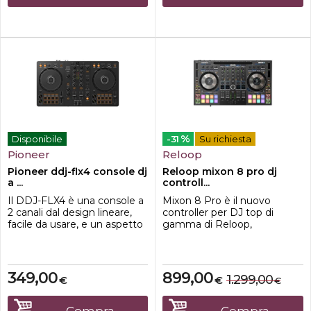
...
%
Disponibile
-31
Su richiesta
Pioneer
Reloop
Pioneer ddj-flx4 console dj
Reloop mixon 8 pro dj
a ...
controll...
Il DDJ-FLX4 è una console a
Mixon 8 Pro è il nuovo
2 canali dal design lineare,
controller per DJ top di
facile da usare, e un aspetto
gamma di Reloop,
professionale.E' possibile
progettato per utilizzatori
utilizzare gratuitamente i
del software Serato, esperti o
software per DJ rekordbox o
professionisti.Grazie al design
Serato DJ Lite collegando il
ibrido per computer e tablet,
349,00
899,00
1.299,00
€
€
€
PC/Mac al DDJ-FLX4 per
che incorpora una docking
completare la
station per iPad fino a 12.9,
configurazione da DJ. Se
Mixon 8 Pro si rivolge anche