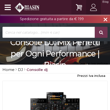
Blog
Spedizione gratuita a partire da € 199
close
Consolle DJ: Mix Perfetti
per Ogni Performance |
Biasin
Prezzi Iva inclusa
Home
DJ
Consolle dj
Prezzi Iva inclusa