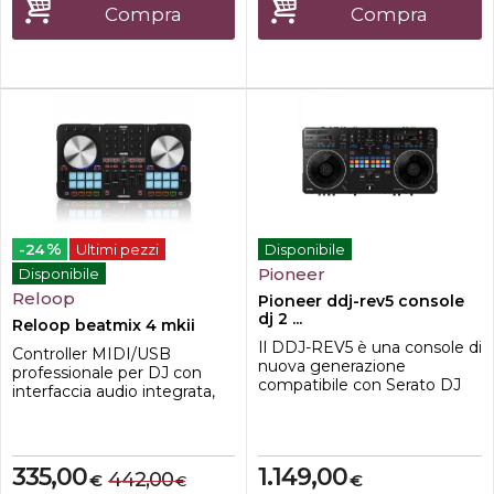
bisogno di preparare i brani in
riproduzione autonoma su 4
Compra
Compra
anticipo.Carica i ...
deck. Tutto ciò si combina
per forni...
%
-24
Ultimi pezzi
Disponibile
Pioneer
Disponibile
Reloop
Pioneer ddj-rev5 console
dj 2 ...
Reloop beatmix 4 mkii
Il DDJ-REV5 è una console di
Controller MIDI/USB
nuova generazione
professionale per DJ con
compatibile con Serato DJ
interfaccia audio integrata,
Pro e rekordbox. Questa
ottimizzato per l'utilizzo del
unità a 2 canali offre
software Serato DJ e il
unautentica esperienza di
missaggio a 4 deck.
scratching e caratteristiche
Caratteristiche superficie di
335,00
1.149,00
442,00
innovative, come le ampie
€
€
€
controllo: 81 controlli MIDI