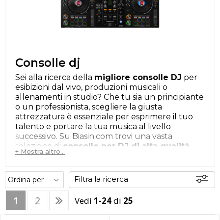
Consolle dj
Sei alla ricerca della
migliore consolle DJ
per
esibizioni dal vivo, produzioni musicali o
allenamenti in studio? Che tu sia un principiante
o un professionista, scegliere la giusta
attrezzatura è essenziale per esprimere il tuo
talento e portare la tua musica al livello
successivo. Su Biasin.com trovi una vasta
selezione di
consolle per DJ di alta qualità
,
+ Mostra altro...
con modelli adatti a tutte le esigenze e a ogni
budget.
Filtra la ricerca
Specifiche delle Consolle DJ
1
2
Vedi
1-24
di
25
Novità
Offerte
Disponibili
Le consolle DJ si distinguono per funzionalità
In sede
avanzate che ti permettono di avere il massimo