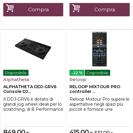
jog wheel, il MAGVEL
"full size" liberamente
FADER, i pulsanti dedicati
assegnabili a una doppia
Compra
Compra
per il controllo degli stem, la
funzione (27 pulsanti, 8
prima transizione...
fader, 3...
%
Disponibile
-22
Disponibile
Alphatheta
Reloop
ALPHATHETA DDJ-GRV6
RELOOP MIXTOUR PRO
Console DJ...
controller ...
Il DDJ-GRV6 è dotato di
Reloop Mixtour Pro supera le
grandi jog wheel ideali per lo
aspettative negli spazi più
scratching, di 8 Performance
piccoli e fornisce una
Pad posizionati sopra le jog
soluzione professionale ma
wheel proprio come nel
portatile per la scena dei club
multilettore di punta CDJ-
e dei festival. Questo
3000 e di Beat FX dal DJM-
controller DJ ultracompatto
849,00
415,00