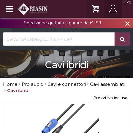
Blog
Spedizione gratuita a partire da € 199
close
Cavi ibridi
Prezzi Iva inclusa
Home
Pro audio
Cavi e connettori
Cavi assemblati
Cavi ibridi
Prezzi Iva inclusa