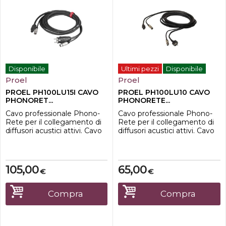
Disponibile
Ultimi pezzi
Disponibile
Proel
Proel
PROEL PH100LU15I CAVO
PROEL PH100LU10 CAVO
PHONORET...
PHONORETE...
Cavo professionale Phono-
Cavo professionale Phono-
Rete per il collegamento di
Rete per il collegamento di
diffusori acustici attivi. Cavo
diffusori acustici attivi. Cavo
3 X 1,5 + 2 x 0,35 - con
3x 1,5 + 2x 0,35 con
connessioni presa volante
connessioni presa volante
XLR 3P + spina volante
XLR 3P + spina volante
SCHUKO 16A - spina volante
Schuko 6A, spina volante
105,00
65,00
€
€
XLR 3P + presa volante
XLR 3P più presa volante
standard EC 3P. Lunghezza:
standard EC
5 metri. Colore disponibile:
3P.CaratteristicheLunghezza
Compra
Compra
Nero.Caratteristiche-Misura
: 10mColore: Nero
15 Mt-C...