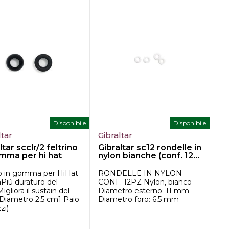
Disponibile
Disponibile
ltar
Gibraltar
ltar scclr/2 feltrino
Gibraltar sc12 rondelle in
omma per hi hat
nylon bianche (conf. 12...
 in gomma per HiHat
RONDELLE IN NYLON
Più duraturo del
CONF. 12PZ Nylon, bianco
Migliora il sustain del
Diametro esterno: 11 mm
oDiametro 2,5 cm1 Paio
Diametro foro: 6,5 mm
zi)