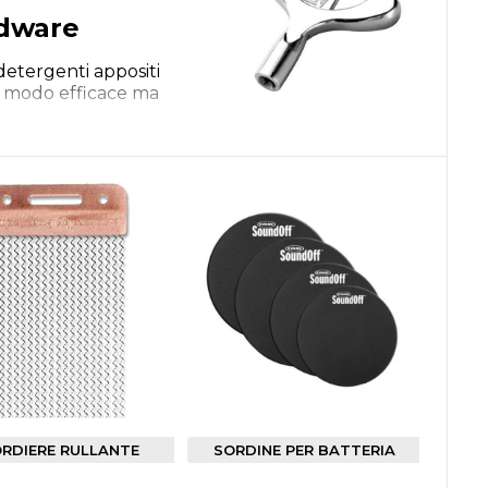
rdware
 detergenti appositi
 in modo efficace ma
ci sia bisogno di
blocchetti, cerchi,
tua batteria.
e puoi scegliere tra le
he ti piace di più.
peti per batteria,
l suono come gelatine
RDIERE RULLANTE
SORDINE PER BATTERIA