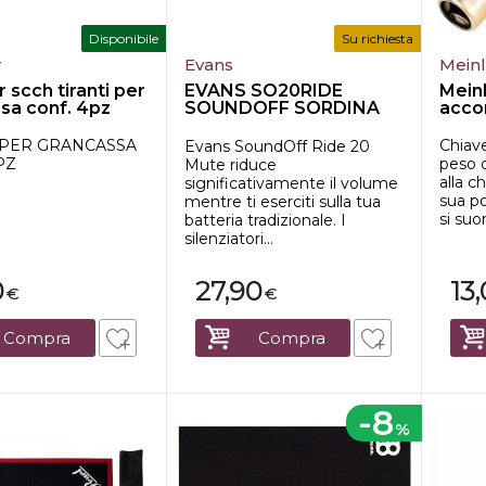
Disponibile
Su richiesta
r
Evans
Mein
r scch tiranti per
EVANS SO20RIDE
Meinl
sa conf. 4pz
SOUNDOFF SORDINA
acco
PER RIDE 20"
 PER GRANCASSA
Chiave
Evans SoundOff Ride 20
PZ
peso 
Mute riduce
alla c
significativamente il volume
sua p
mentre ti eserciti sulla tua
si suo
batteria tradizionale. I
silenziatori...
0
27,90
13
€
€
Compra
Compra
-8
%