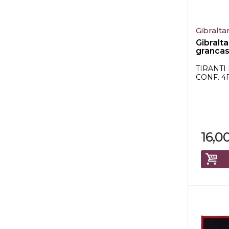
Gibralta
Gibralta
grancas
TIRANTI
CONF. 4
16,0