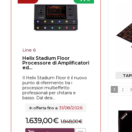
Line 6
Helix Stadium Floor
Processore di Amplificatori
ed...
TAP
Il Helix Stadium Floor è il nuovo
punto di riferimento tra i
processori multieffetto
1
2
professionali per chitarra e
basso. Dal desi...
31/08/2026
In offerta fino a:
1.639,00
€
1.848,00
€