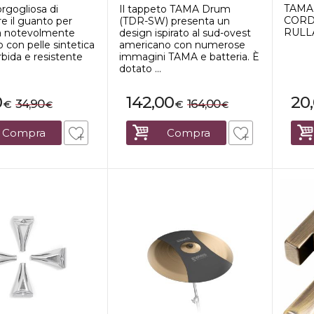
Southwestern Patt...
TAMA
rgogliosa di
Il tappeto TAMA Drum
CORDI
e il guanto per
(TDR-SW) presenta un
RULL
ta notevolmente
design ispirato al sud-ovest
o con pelle sintetica
americano con numerose
bida e resistente
immagini TAMA e batteria. È
dotato ...
0
142,00
20
34,90
164,00
€
€
€
€
Compra
Compra