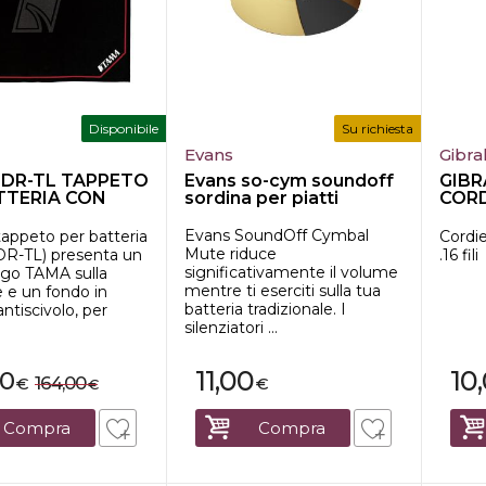
Disponibile
Su richiesta
Evans
Gibra
DR-TL TAPPETO
Evans so-cym soundoff
GIBR
TTERIA CON
sordina per piatti
CORD
0x180...
RULLA
Evans SoundOff Cymbal
tappeto per batteria
Cordie
Mute riduce
R-TL) presenta un
.16 fili
significativamente il volume
ogo TAMA sulla
mentre ti eserciti sulla tua
e e un fondo in
batteria tradizionale. I
tiscivolo, per
silenziatori ...
11,00
10
00
164,00
€
€
€
Compra
Compra