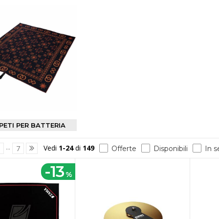
PETI PER BATTERIA
...
Vedi
1-24
di
149
3
7
Offerte
Disponibili
In 
-13
%