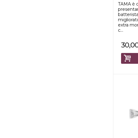
TAMA è o
presentar
batteris
migliorat
extra mor
c...
30,0