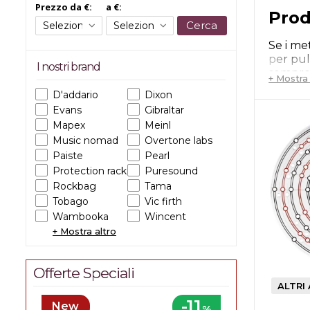
Prezzo da €:
a €:
Prod
Cerca
Se i me
per pul
I nostri brand
sempre 
+ Mostra a
D'addario
Dixon
Part
Evans
Gibraltar
Mapex
Meinl
A volte
Music nomad
Overtone labs
riporta
Paiste
Pearl
Nella s
rondel
Protection racket
Puresound
Cè anch
Rockbag
Tama
varie ti
Tobago
Vic firth
Wambooka
Wincent
Tra gli 
Zildjian
+ Mostra altro
chiavi
e
sord
Offerte Speciali
-11
New
%