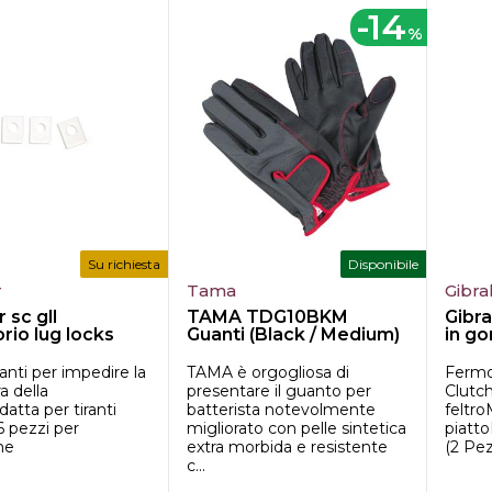
-14
%
Su richiesta
Disponibile
r
Tama
Gibra
r sc gll
TAMA TDG10BKM
Gibra
rio lug locks
Guanti (Black / Medium)
in g
ranti per impedire la
TAMA è orgogliosa di
Fermo
a della
presentare il guanto per
Clutch
datta per tiranti
batterista notevolmente
feltro
6 pezzi per
migliorato con pelle sintetica
piatt
ne
extra morbida e resistente
(2 Pez
c...