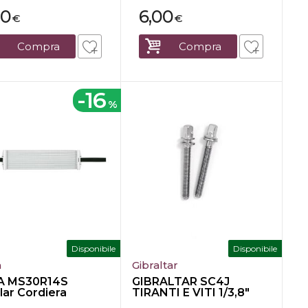
00
6,00
€
€
Compra
Compra
-16
%
Disponibile
Disponibile
a
Gibraltar
A MS30R14S
GIBRALTAR SC4J
lar Cordiera
TIRANTI E VITI 1/3,8"