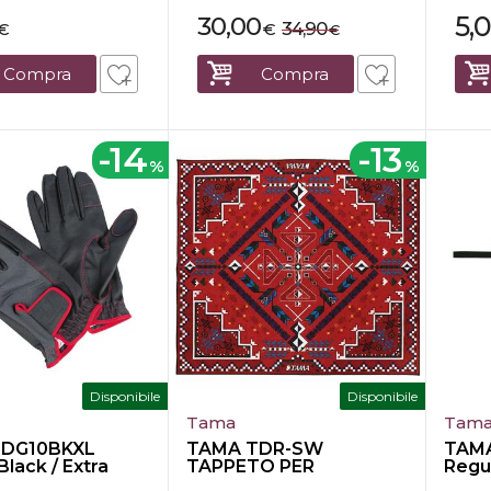
5,
30,00
34,90
€
€
€
Compra
Compra
-14
-13
%
%
Disponibile
Disponibile
Tama
Tam
TDG10BKXL
TAMA TDR-SW
TAM
Black / Extra
TAPPETO PER
Regu
BATTERIA