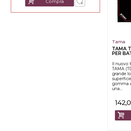
Compra
Tama
TAMA T
PER BA
LOGO 20
Il nuovo 
TAMA (TD
grande l
superfici
gomma an
una...
142,