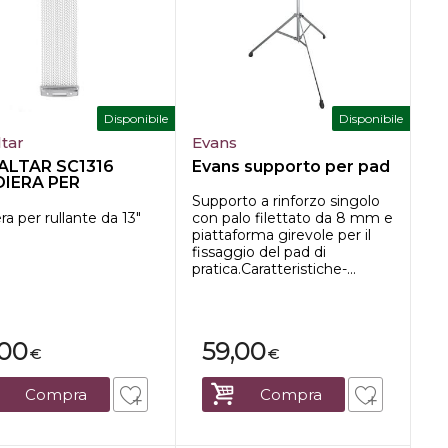
Disponibile
Disponibile
ltar
Evans
ALTAR SC1316
Evans supporto per pad
IERA PER
NTE 13" 16...
Supporto a rinforzo singolo
ra per rullante da 13"
con palo filettato da 8 mm e
piattaforma girevole per il
fissaggio del pad di
pratica.Caratteristiche-...
,00
59,00
€
€
Compra
Compra