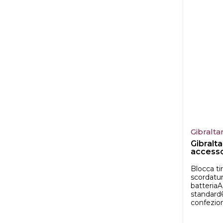
Gibralta
Gibralta
accesso
Blocca ti
scordatur
batteriaA
standard
confezio