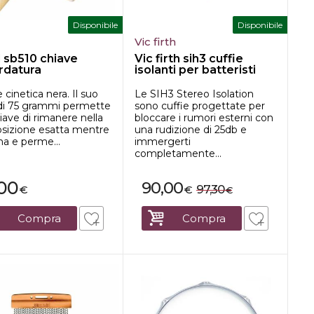
Disponibile
Disponibile
l
Vic firth
 sb510 chiave
Vic firth sih3 cuffie
rdatura
isolanti per batteristi
 cinetica nera. Il suo
Le SIH3 Stereo Isolation
di 75 grammi permette
sono cuffie progettate per
hiave di rimanere nella
bloccare i rumori esterni con
osizione esatta mentre
una rudizione di 25db e
na e perme...
immergerti
completamente...
,00
90,00
97,30
€
€
€
Compra
Compra