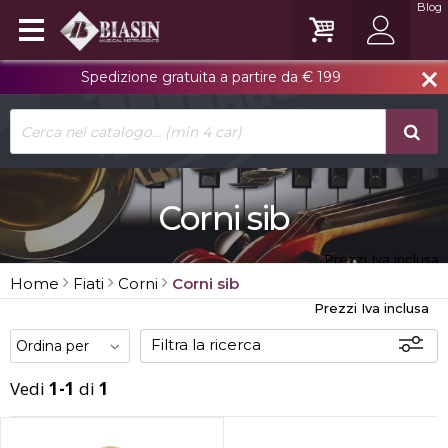
Blog
Spedizione gratuita a partire da € 199
close
Corni sib
Prezzi Iva inclusa
Home
Fiati
Corni
Corni sib
Prezzi Iva inclusa
Filtra la ricerca
Vedi
1-1
di
1
Disponibili
In sede