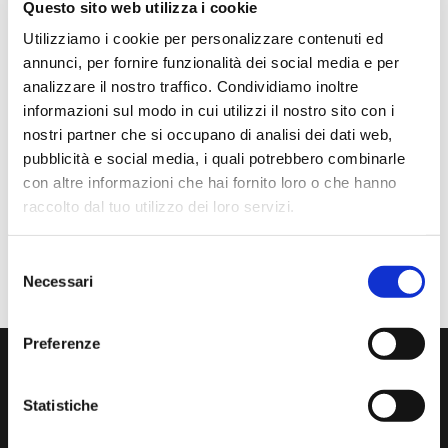
Questo sito web utilizza i cookie
Utilizziamo i cookie per personalizzare contenuti ed
Anna Prokhorova
annunci, per fornire funzionalità dei social media e per
2 mesi fa
analizzare il nostro traffico. Condividiamo inoltre
informazioni sul modo in cui utilizzi il nostro sito con i
★★★★★
nostri partner che si occupano di analisi dei dati web,
Volevo raccontarvi la nostra storia. Mia figlia studia con
pubblicità e social media, i quali potrebbero combinarle
Francesca Raimondi (La musica e Gioia) da diversi anni.
con altre informazioni che hai fornito loro o che hanno
Abbiamo ordinato tutti i violini dalla ditta Denis Basin.
raccolto dal tuo utilizzo dei loro servizi.
Mentre suonava, il ponticello si è rotto e questo ci ha
messo in grossi guai..
Selezione
Necessari
del
consenso
Preferenze
Iscriviti alla nostra newsletters
Statistiche
La tua email