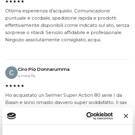
★★★★★
Ottima esperienza d’acquisto. Comunicazione
puntuale e cordiale, spedizione rapida e prodotti
effettivamente disponibili come indicato sul sito, senza
sorprese o ritardi. Servizio affidabile e professionale.
Negozio assolutamente consigliato, acqui..
Ciro Pio Donnarumma
4 mesi fa
★★★★★
Ho acquistato un Selmer Super Action 80 serie I da
Biasin e sono rimasto davvero super soddisfatto. Il sax
è arrivato in condizioni impeccabili, perfettamente
imballato e conforme alla descrizione. Il negozio si è
dimostrato serio e professionale,..