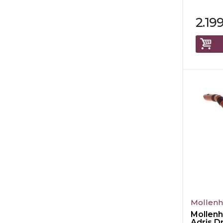
2.19
Mollen
Mollen
Adris D