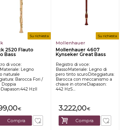
Su richiesta
Su richiesta
ck
Mollenhauer
k 2520 Flauto
Mollenhauer 4607
o Bass
Kynseker Great Bass
ro di voce:
Registro di voce:
Materiale: Legno
BassoMateriale: Legno di
o naturale
pero tinto scuroDiteggiatura:
iatura: Barocca Fori /
Barocca con meccanismo a
: Doppia
chiave in otoneDiapason:
eDiapason:442 HzIl
442 HzS...
299,00
3.222,00
€
€
Compra
Compra