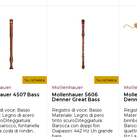
Su richiesta
Su richiesta
hauer
Mollenhauer
Moll
auer 4507 Bass
Mollenhauer 5606
Moll
Denner Great Bass
Denn
di voce: Basso
Registro di voce: Basso
Regist
: Legno di acero
Materiale: Legno di pero
Materi
roDiteggiatura:
tinto scuroDiteggiatura:
birin
 barocco, fontanella
Barocca con doppi fori
Barocc
 coda di rondin...
Diapason: 442 Hz Un grande
quattr
bass...
Hz La .