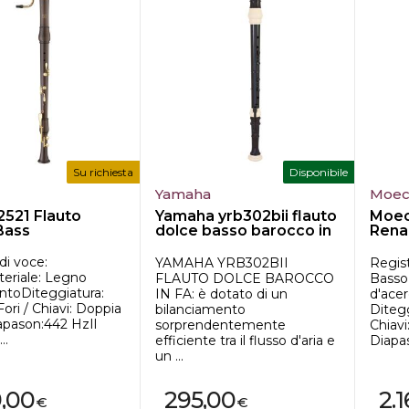
Su richiesta
Disponibile
Yamaha
Moe
521 Flauto
Yamaha yrb302bii flauto
Moec
Bass
dolce basso barocco in
Rena
fa
Bass
di voce:
YAMAHA YRB302BII
Regist
eriale: Legno
FLAUTO DOLCE BAROCCO
Basso
intoDiteggiatura:
IN FA: è dotato di un
d'acer
ori / Chiavi: Doppia
bilanciamento
Ditegg
apason:442 HzIl
sorprendentemente
Chiavi
..
efficiente tra il flusso d'aria e
Diapas
un ...
9,00
295,00
2.
€
€