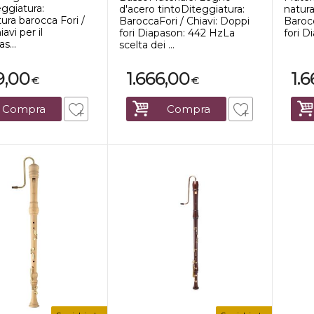
eggiatura:
d'acero tintoDiteggiatura:
natura
ura barocca Fori /
BaroccaFori / Chiavi: Doppi
Barocc
iavi per il
fori Diapason: 442 HzLa
fori D
s...
scelta dei ...
9,00
1.666,00
1.
€
€
Compra
Compra