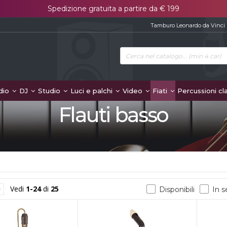
Spedizione gratuita a partire da € 199
Tamburo Leonardo da Vinci
dio
DJ
Studio
Luci e palchi
Video
Fiati
Percussioni cl
Flauti basso
Vedi
1-24
di
25
Disponibili
In 