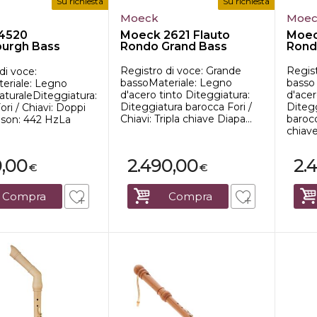
Su richiesta
Su richiesta
Moeck
Moe
4520
Moeck 2621 Flauto
Moec
burgh Bass
Rondo Grand Bass
Rond
er
Registro di voce: Grande
Regist
di voce:
bassoMateriale: Legno
basso
eriale: Legno
d'acero tinto Diteggiatura:
d'acer
aturaleDiteggiatura:
Diteggiatura barocca Fori /
Ditegg
ri / Chiavi: Doppi
Chiavi: Tripla chiave Diapa...
barocc
ason: 442 HzLa
chiave
0,00
2.490,00
2.
€
€
Compra
Compra