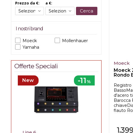
Prezzo da €:
a €:
Cerca
I nostri brand
Moeck
Mollenhauer
Yamaha
Moeck
Offerte Speciali
Moeck 2
Rondo 
-11
New
%
Registro 
BassoMat
d'acero t
Barocca F
chiaveDi
flauto Ro.
1.39
Line 6