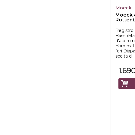
Moeck
Moeck 
Rotten
Record
Registro 
BassoMat
d'acero n
BaroccaFo
fori Diap
scelta d...
1.69