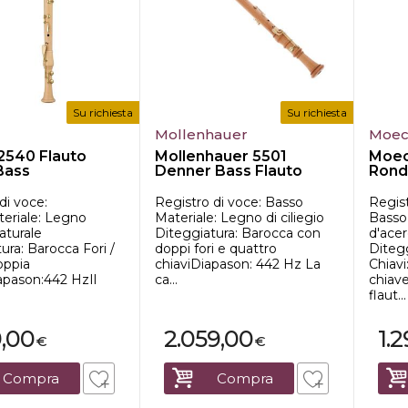
Su richiesta
Su richiesta
Mollenhauer
Moe
2540 Flauto
Mollenhauer 5501
Moec
Bass
Denner Bass Flauto
Rond
di voce:
Registro di voce: Basso
Regist
eriale: Legno
Materiale: Legno di ciliegio
Basso
aturale
Diteggiatura: Barocca con
d'acer
ura: Barocca Fori /
doppi fori e quattro
Ditegg
oppia
chiaviDiapason: 442 Hz La
Chiavi
apason:442 HzIl
ca...
chiav
flaut...
9,00
2.059,00
1.
€
€
Compra
Compra