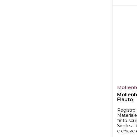
Mollen
Mollenh
Flauto
Registro 
Materiale
tinto scu
Simile al
e chiave a