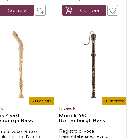
Compra
Compra
Su richiesta
Su richiesta
ck
Moeck
k 4540
Moeck 4521
enburgh Bass
Rottenburgh Bass
rder
Registro di voce:
tro di voce: Basso
BassoMateriale: Legno
iale: Legno d'acero