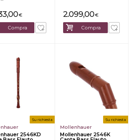
733,00
2.099,00
€
€
Compra
Compra
Su richiesta
Su richiesta
enhauer
Mollenhauer
enhauer 2546KD
Mollenhauer 2546K
a Bass Flauto
Canta Bass Flauto