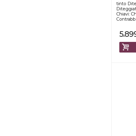
tinto Dit
Diteggiat
Chiavi: Ch
Contrabba
5.89