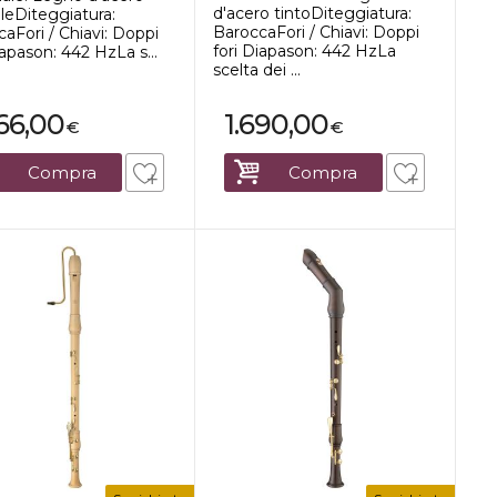
d'acero tintoDiteggiatura:
leDiteggiatura:
BaroccaFori / Chiavi: Doppi
aFori / Chiavi: Doppi
fori Diapason: 442 HzLa
iapason: 442 HzLa s...
scelta dei ...
666,00
1.690,00
€
€
Compra
Compra