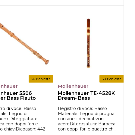
Su richiesta
Su richiesta
enhauer
Mollenhauer
enhauer 5506
Mollenhauer TE-4528K
er Bass Flauto
Dream- Bass
ro di voce: Basso
Registro di voce: Basso
ale: Legno di
Materiale: Legno di prugna
baum Diteggiatura:
con anelli decorativi in
a con doppi fori e
aceroDiteggiatura: Barocca
o chiaviDiapason: 442
con doppi fori e quattro ch...
..