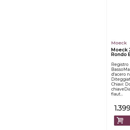
Moeck
Moeck 
Rondo 
Registro 
BassoMat
d'acero n
Diteggiat
Chiavi: D
chiaveDi
flaut...
1.39