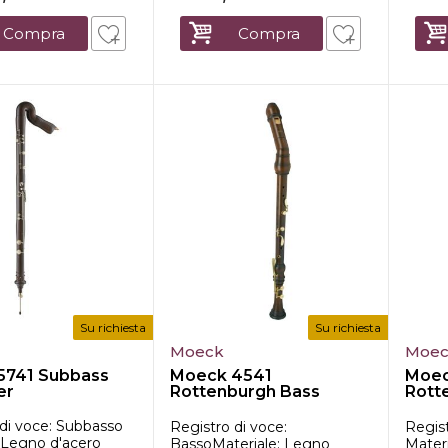
Compra
Compra
Su richiesta
Su richiesta
Moeck
Moe
5741 Subbass
Moeck 4541
Moec
er
Rottenburgh Bass
Rott
Recorder
Reco
 di voce: Subbasso
Registro di voce:
Regis
eLegno d'acero
BassoMateriale: Legno
Mater