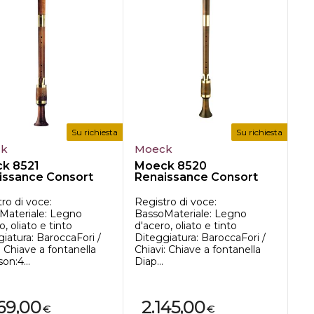
Su richiesta
Su richiesta
ck
Moeck
k 8521
Moeck 8520
issance Consort
Renaissance Consort
Bass
ro di voce:
Registro di voce:
Materiale: Legno
BassoMateriale: Legno
o, oliato e tinto
d'acero, oliato e tinto
iatura: BaroccaFori /
Diteggiatura: BaroccaFori /
: Chiave a fontanella
Chiavi: Chiave a fontanella
on:4...
Diap...
169,00
2.145,00
€
€