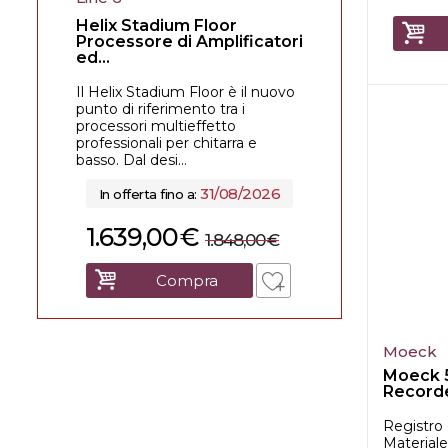
Helix Stadium Floor
Processore di Amplificatori
ed...
Il Helix Stadium Floor è il nuovo
punto di riferimento tra i
processori multieffetto
professionali per chitarra e
basso. Dal desi...
31/08/2026
In offerta fino a:
1.639,00
€
1.848,00
€
Compra
Moeck
Moeck 
Record
Registro
Material