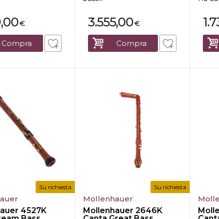
9,00
3.555,00
1.
€
€
Compra
Compra
Su richiesta
Su richiesta
hauer
Mollenhauer
Moll
hauer 4527K
Mollenhauer 2646K
Moll
ream Bass
Canta Great Bass
Cant