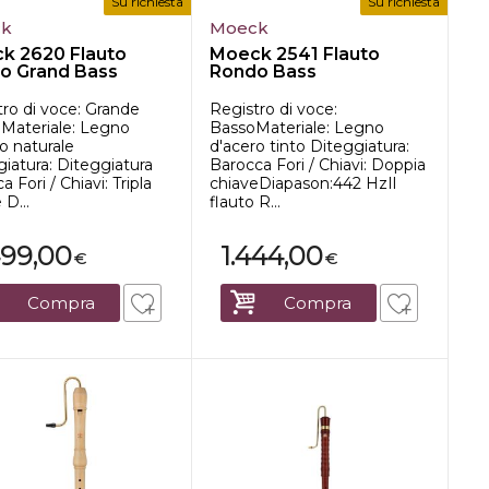
Su richiesta
Su richiesta
ck
Moeck
k 2620 Flauto
Moeck 2541 Flauto
o Grand Bass
Rondo Bass
ro di voce: Grande
Registro di voce:
 Materiale: Legno
BassoMateriale: Legno
o naturale
d'acero tinto Diteggiatura:
iatura: Diteggiatura
Barocca Fori / Chiavi: Doppia
a Fori / Chiavi: Tripla
chiaveDiapason:442 HzIl
 D...
flauto R...
499,00
1.444,00
€
€
Compra
Compra