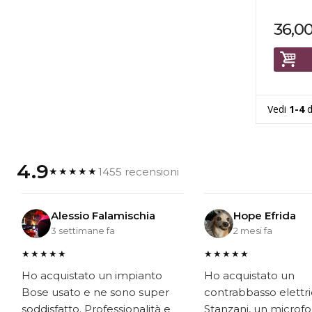
36,0
Vedi
1-4
d
4.9
1455 recensioni
★★★★★
Alessio Falamischia
Hope Efrida
3 settimane fa
2 mesi fa
★★★★★
★★★★★
Ho acquistato un impianto
Ho acquistato un
Bose usato e ne sono super
contrabbasso elettr
soddisfatto. Professionalità e
Stanzani, un microf