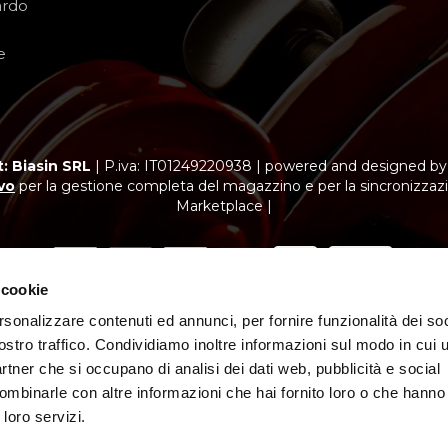
ardo
e
: Biasin SRL
|
P.iva: IT01249220938
|
powered and designed b
vo
per la gestione completa del magazzino e per la sincronizzazi
Marketplace |
 cookie
rsonalizzare contenuti ed annunci, per fornire funzionalità dei soc
ubblicitario con finalità promozionale. Offerta di credito finalizzato.
vazione di Findomestic Banca S.p.A. per cui “Biasin SRL” opera quale i
ostro traffico. Condividiamo inoltre informazioni sul modo in cui ut
partner che si occupano di analisi dei dati web, pubblicità e social
ombinarle con altre informazioni che hai fornito loro o che hanno
 loro servizi.