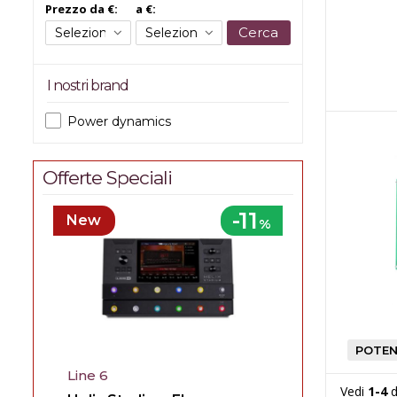
Prezzo da €:
a €:
Cerca
I nostri brand
Power dynamics
Offerte Speciali
-11
New
%
Line 6
Vedi
1-4
d