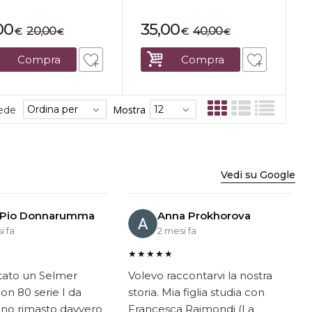
00
35,00
20,00
40,00
€
€
€
€
Compra
Compra
Mostra
sede
Vedi su Google
 Pio Donnarumma
Anna Prokhorova
i fa
2 mesi fa
★★★★★
tato un Selmer
Volevo raccontarvi la nostra
on 80 serie I da
storia. Mia figlia studia con
ono rimasto davvero
Francesca Raimondi (La