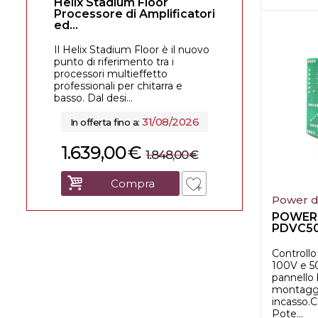
Helix Stadium Floor
Processore di Amplificatori
ed...
Il Helix Stadium Floor è il nuovo
punto di riferimento tra i
processori multieffetto
professionali per chitarra e
basso. Dal desi...
31/08/2026
In offerta fino a:
1.639,00
€
1.848,00
€
Compra
Power d
POWER
PDVC50
CONTR
50W S..
Controll
100V e 5
pannello 
montaggi
incasso.C
Pote...