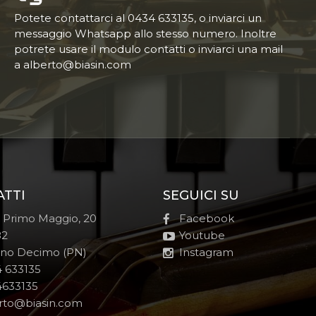
Potete contattarci al 0434 633135, o inviarci un
messaggio Whatsapp allo stesso numero. Inoltre
potrete usare il modulo contatti o inviarci una mail
a alberto@biasin.com
ATTI
SEGUICI SU
e Primo Maggio, 20
Facebook
82
Youtube
no Decimo (PN)
Instagram
 633135
633135
rto@biasin.com