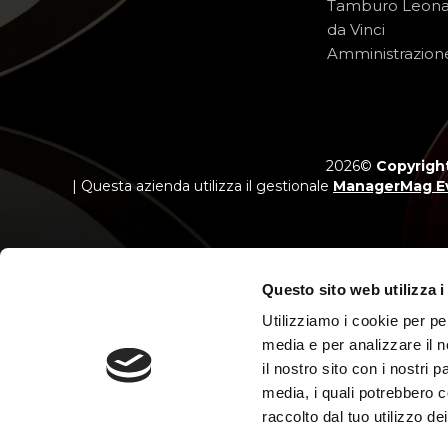
Tamburo Leon
da Vinci
Amministrazion
2026©
Copyright
| Questa azienda utilizza il gestionale
ManagerMag E
Questo sito web utilizza i
Utilizziamo i cookie per pe
Messaggio p
Salvo appro
media e per analizzare il n
il nostro sito con i nostri 
media, i quali potrebbero c
raccolto dal tuo utilizzo dei