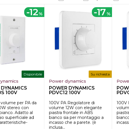
-12
-17
%
%
Disponibile
Su richiesta
ynamics
Power dynamics
Powe
 DYNAMICS
POWER DYNAMICS
POW
S 100V
PDVC12 100V
PDVC
OLLO VOLUME
Vol.Control 12W
Vol.
.
o volume per PA da
100V PA Regolatore di
100V 
0W stereo con
volume 12W con elegante
volum
bianco. Adatto al
piastra frontale in ABS
piastr
o superficiale ad
bianco sia per montaggio a
bianco
aratteristiche-
incasso che a parete. (è
incass
inclusa...