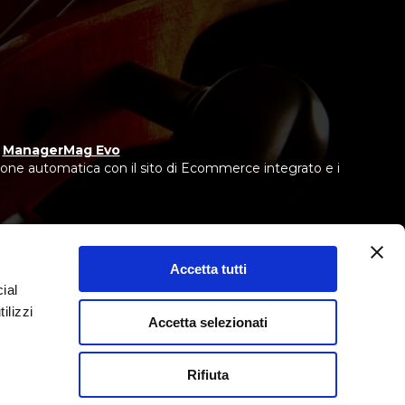
y
ManagerMag Evo
one automatica con il sito di Ecommerce integrato e i
Accetta tutti
ial
 IEBCC nel percorso online.
ntermediario del credito, non in esclusiva.
ilizzi
Accetta selezionati
Rifiuta