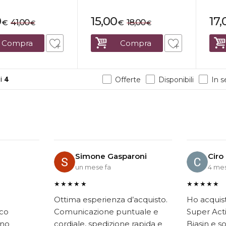
0
15,00
17,
41,00
18,00
€
€
€
€
Compra
Compra
i
4
Offerte
Disponibili
In 
Simone Gasparoni
Ciro
un mese fa
4 mes
★★★★★
★★★★★
Ottima esperienza d’acquisto.
Ho acquis
ico
Comunicazione puntuale e
Super Acti
ono
cordiale, spedizione rapida e
Biasin e s