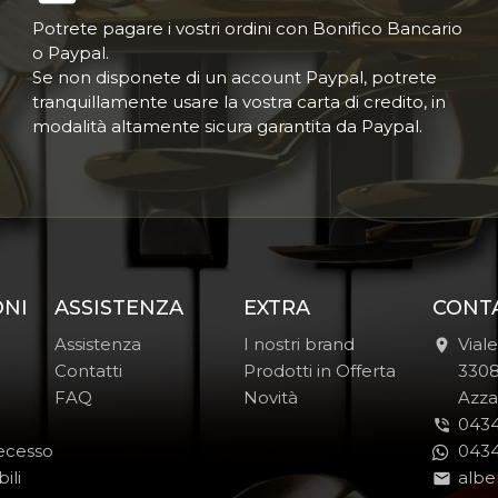
Potrete pagare i vostri ordini con Bonifico Bancario
o Paypal.
Se non disponete di un account Paypal, potrete
tranquillamente usare la vostra carta di credito, in
modalità altamente sicura garantita da Paypal.
ONI
ASSISTENZA
EXTRA
CONT
Assistenza
I nostri brand
Vial
Contatti
Prodotti in Offerta
-
330
FAQ
Novità
-
Azza
0434
Recesso
0434
ili
albe