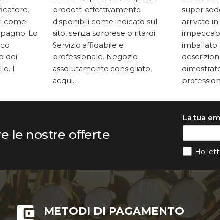
ficatore,
prodotti effettivamente
super soddi
ari come
disponibili come indicato sul
arrivato in
mpagno. Lo
sito, senza sorprese o ritardi.
impeccabi
oco
Servizio affidabile e
imballato 
to dei
professionale. Negozio
descrizione
lo. I
assolutamente consigliato,
dimostrato
acqui..
professiona
La tua em
re le nostre offerte
Ho lett
METODI DI PAGAMENTO