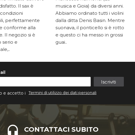
sfatto. Il sax è
musica e Gioia) da diversi anni.
 condizioni
Abbiamo ordinato tutti i violini
li, perfettamente
dalla ditta Denis Basin. Mentre
e conforme alla
suonava, il ponticello si è rotto
. Il negozio si è
e questo ci ha messo in grossi
 serio e
guai..
le,..
ail
Iscriviti
Termini di utilizzo dei dati personali
o e accetto i
CONTATTACI SUBITO