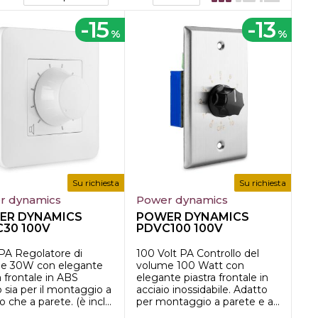
-15
-13
%
%
Su richiesta
Su richiesta
r dynamics
Power dynamics
ER DYNAMICS
POWER DYNAMICS
30 100V
PDVC100 100V
Control 30W
Vol.Control 100W
2x4&q...
PA Regolatore di
100 Volt PA Controllo del
e 30W con elegante
volume 100 Watt con
a frontale in ABS
elegante piastra frontale in
 sia per il montaggio a
acciaio inossidabile. Adatto
o che a parete. (è incl...
per montaggio a parete e a...