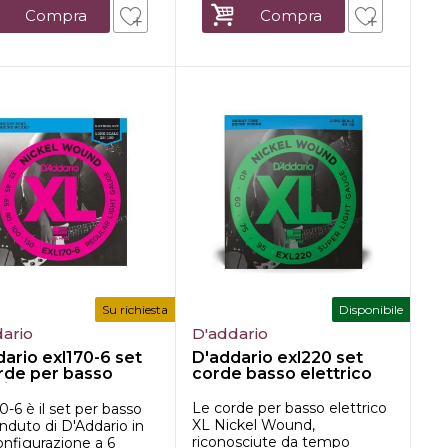
Compra
Compra
Su richiesta
Disponibile
ario
D'addario
ario exl170-6 set
D'addario exl220 set
orde per basso
corde basso elettrico
ic...
Le corde per basso elettrico
-6 è il set per basso
XL Nickel Wound,
nduto di D'Addario in
riconosciute da tempo
onfigurazione a 6