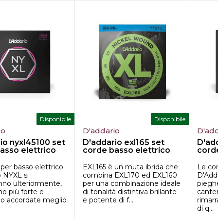
Disponibile
Disponibile
io
D'addario
D'add
io nyxl45100 set
D'addario exl165 set
D'ad
asso elettrico
corde basso elettrico
corde
per basso elettrico
EXL165 è un muta ibrida che
Le cor
o NYXL si
combina EXL170 ed EXL160
D'Add
nno ulteriormente,
per una combinazione ideale
piegh
o più forte e
di tonalità distintiva brillante
canter
no accordate meglio
e potente di f...
rimar
di q...