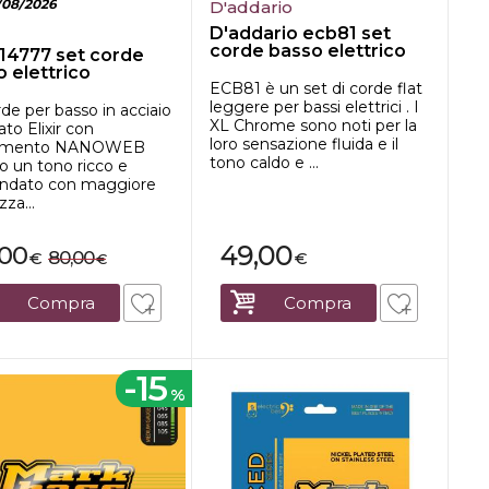
/08/2026
D'addario
D'addario ecb81 set
corde basso elettrico
r 14777 set corde
 elettrico
ECB81 è un set di corde flat
leggere per bassi elettrici . I
de per basso in acciaio
XL Chrome sono noti per la
ato Elixir con
loro sensazione fluida e il
stimento NANOWEB
tono caldo e ...
o un tono ricco e
ondato con maggiore
zza...
49,00
,00
80,00
€
€
€
Compra
Compra
-15
%