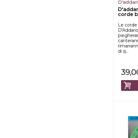
D'addar
D'addar
corde b
Le corde 
D'Addari
pieghera
canterann
rimarran
di q...
39,0