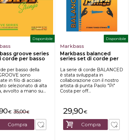
Disponibile
Disponibile
bass
Markbass
bass groove series
Markbass balanced
i corde per basso
series set di corde per
.
basso el...
de per basso della
La serie di corde BALANCED
 GROOVE sono
è stata sviluppata in
ate in filo di acciaio
collaborazione con il nostro
ato selezionato di alta
artista di punta Paolo "Pi"
à, avvolto a mano su...
Costa per off...
29,90
,90
35,00
€
€
€
Compra
Compra