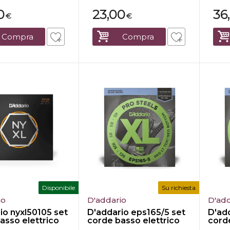
0
23,00
36
€
€
Compra
Compra
Disponibile
Su richiesta
io
D'addario
D'add
io nyxl50105 set
D'addario eps165/5 set
D'ad
asso elettrico
corde basso elettrico
corde