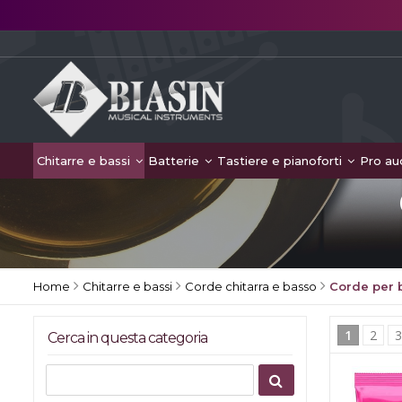
Chitarre e bassi
Batterie
Tastiere e pianoforti
Pro au
Home
Chitarre e bassi
Corde chitarra e basso
Corde per b
1
2
Cerca in questa categoria