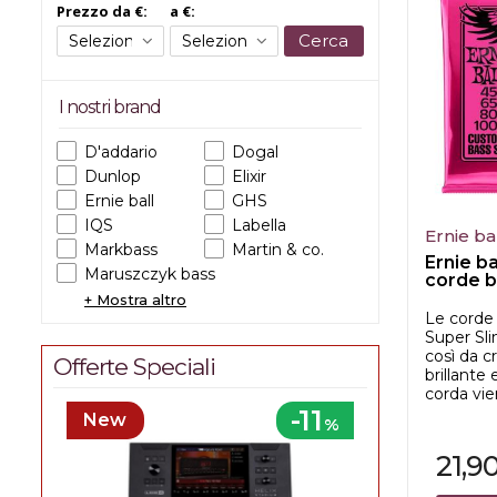
Prezzo da €:
a €:
Cerca
I nostri brand
D'addario
Dogal
Dunlop
Elixir
Ernie ball
GHS
IQS
Labella
Ernie ba
Markbass
Martin & co.
Ernie ba
Maruszczyk bass
corde b
+ Mostra altro
Le corde 
Super Sli
così da c
Offerte Speciali
brillante 
corda vie
-11
New
%
21,9