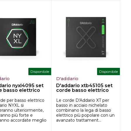
Disponibile
Disponibile
ario
D'addario
dario nyxl4095 set
D'addario xtb45105 set
 basso elettrico
corde basso elettrico
de per basso elettrico
Le corde D'Addario XT per
ario NYXL si
basso in acciaio nichelato
eranno ulteriormente,
combinano la lega di basso
anno più forte e
elettrico più popolare con un
ranno accordate meglio
avanzato trattament...