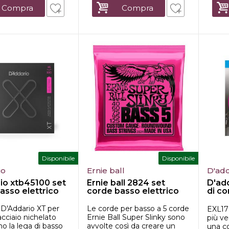
Compra
Compra
Disponibile
Disponibile
io
Ernie ball
D'add
io xtb45100 set
Ernie ball 2824 set
D'add
asso elettrico
corde basso elettrico
di c
elettr
 D'Addario XT per
Le corde per basso a 5 corde
EXL170
acciaio nichelato
Ernie Ball Super Slinky sono
più ve
o la lega di basso
avvolte così da creare un
una c