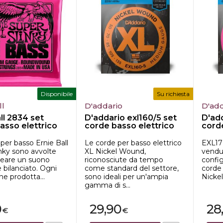
Disponibile
Su richiesta
ll
D'addario
D'add
ll 2834 set
D'addario exl160/5 set
D'add
asso elettrico
corde basso elettrico
corde
per basso Ernie Ball
Le corde per basso elettrico
EXL170
nky sono avvolte
XL Nickel Wound,
vendut
reare un suono
riconosciute da tempo
config
e bilanciato. Ogni
come standard del settore,
corde 
ne prodotta...
sono ideali per un'ampia
Nickel
gamma di s...
0
29,90
28
€
€