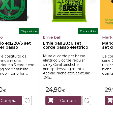
Disponibile
Disponibile
io
Ernie ball
Mark
io exl220/5 set
Ernie ball 2836 set
Mark
er basso
corde basso elettrico
set d
o
elet..
Muta di corde per basso
è costituito da
Le cor
elettrico 5 corde regular
minosi in una
serie
slinky.Caratteristiche
zione a 5 corde che
realizz
principali:Avvolgimento:
giore flessibilità
nichel
Acciaio NichelatoScalatura:
o il tono fon...
qualit
.045...
0
24,90
29
€
€
Compra
Compra