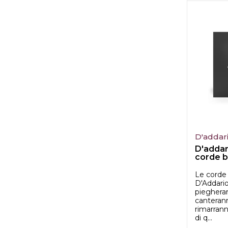
D'addar
D'addar
corde b
Le corde 
D'Addari
pieghera
canterann
rimarran
di q...