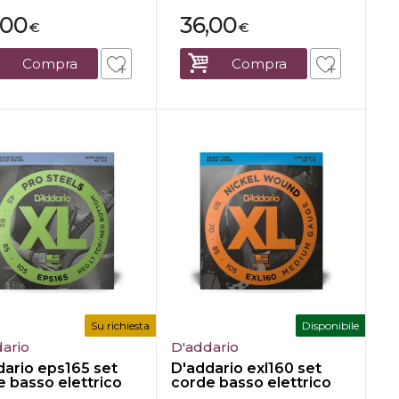
,00
36,00
€
€
Compra
Compra
Su richiesta
Disponibile
ario
D'addario
dario eps165 set
D'addario exl160 set
 basso elettrico
corde basso elettrico