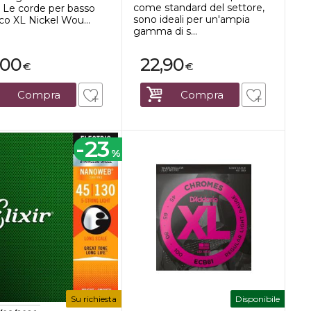
come standard del settore,
. Le corde per basso
sono ideali per un'ampia
ico XL Nickel Wou...
gamma di s...
,00
22,90
€
€
Compra
Compra
-23
%
Su richiesta
Disponibile