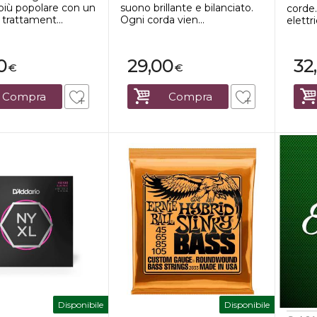
 più popolare con un
suono brillante e bilanciato.
corde
trattament...
Ogni corda vien...
elettr
0
29,00
32
€
€
Compra
Compra
Disponibile
Disponibile