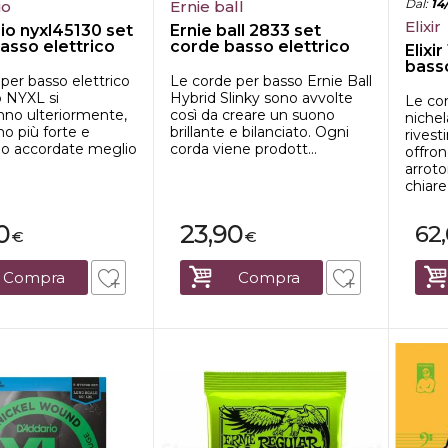
Dal
:
14
io
Ernie ball
Elixir
io nyxl45130 set
Ernie ball 2833 set
asso elettrico
corde basso elettrico
Elixi
basso
per basso elettrico
Le corde per basso Ernie Ball
o NYXL si
Hybrid Slinky sono avvolte
Le cor
nno ulteriormente,
così da creare un suono
nichel
o più forte e
brillante e bilanciato. Ogni
rive
no accordate meglio
corda viene prodott...
offron
arrot
chiare
0
23,90
62
€
€
Compra
Compra