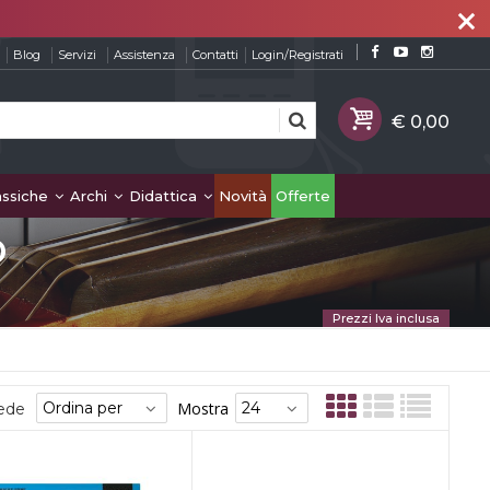
close
Blog
Servizi
Assistenza
Contatti
Login/Registrati
assiche
Archi
Didattica
Novità
Offerte
o
Prezzi Iva inclusa
Mostra
sede