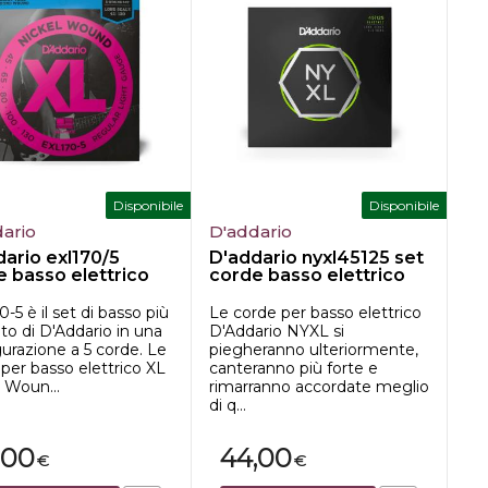
Disponibile
Disponibile
ario
D'addario
ario exl170/5
D'addario nyxl45125 set
 basso elettrico
corde basso elettrico
-5 è il set di basso più
Le corde per basso elettrico
o di D'Addario in una
D'Addario NYXL si
urazione a 5 corde. Le
piegheranno ulteriormente,
per basso elettrico XL
canteranno più forte e
 Woun...
rimarranno accordate meglio
di q...
,00
44,00
€
€