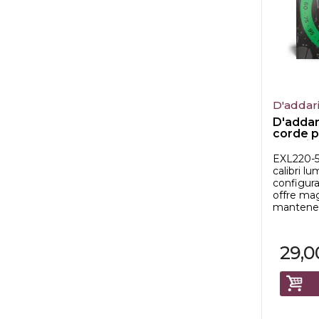
D'addar
D'addar
corde p
elettric
EXL220-5 
calibri lu
configura
offre mag
mantenend
29,0