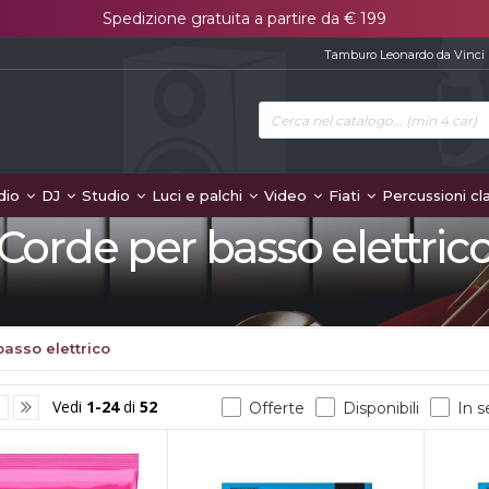
Spedizione gratuita a partire da € 199
Tamburo Leonardo da Vinci
dio
DJ
Studio
Luci e palchi
Video
Fiati
Percussioni cl
Corde per basso elettric
asso elettrico
Vedi
1-24
di
52
3
Offerte
Disponibili
In 