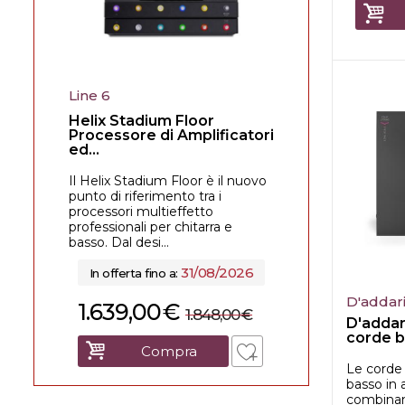
Line 6
Helix Stadium Floor
Processore di Amplificatori
ed...
Il Helix Stadium Floor è il nuovo
punto di riferimento tra i
processori multieffetto
professionali per chitarra e
basso. Dal desi...
31/08/2026
In offerta fino a:
D'addar
1.639,00
€
1.848,00
€
D'addar
corde b
Compra
Le corde
basso in 
combinan