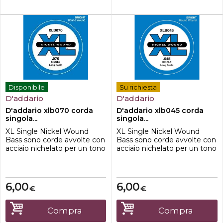
Disponibile
Su richiesta
D'addario
D'addario
D'addario xlb070 corda
D'addario xlb045 corda
singola...
singola...
XL Single Nickel Wound
XL Single Nickel Wound
Bass sono corde avvolte con
Bass sono corde avvolte con
acciaio nichelato per un tono
acciaio nichelato per un tono
distintivo e luminoso.
distintivo e luminoso.
Disponibile in vari calibri e
Disponibile in vari calibri e
lunghezze di scala.
lunghezze di scala.
6,00
6,00
€
€
Compra
Compra