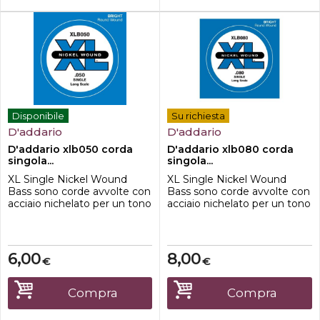
Disponibile
Su richiesta
D'addario
D'addario
D'addario xlb050 corda
D'addario xlb080 corda
singola...
singola...
XL Single Nickel Wound
XL Single Nickel Wound
Bass sono corde avvolte con
Bass sono corde avvolte con
acciaio nichelato per un tono
acciaio nichelato per un tono
distintivo e luminoso.
distintivo e luminoso.
Disponibile in vari calibri e
Disponibile in vari calibri e
lunghezze di scala.
lunghezze di scala.
6,00
8,00
€
€
Compra
Compra