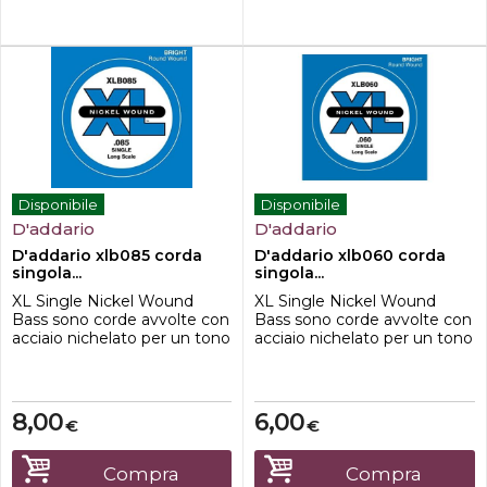
Disponibile
Disponibile
D'addario
D'addario
D'addario xlb085 corda
D'addario xlb060 corda
singola...
singola...
XL Single Nickel Wound
XL Single Nickel Wound
Bass sono corde avvolte con
Bass sono corde avvolte con
acciaio nichelato per un tono
acciaio nichelato per un tono
distintivo e luminoso.
distintivo e luminoso.
Disponibile in vari calibri e
Disponibile in vari calibri e
lunghezze di scala.
lunghezze di scala.
8,00
6,00
€
€
Compra
Compra