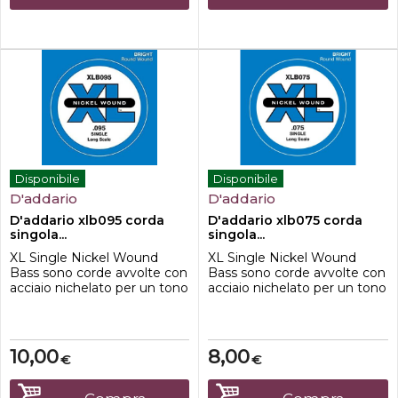
Disponibile
Disponibile
D'addario
D'addario
D'addario xlb095 corda
D'addario xlb075 corda
singola...
singola...
XL Single Nickel Wound
XL Single Nickel Wound
Bass sono corde avvolte con
Bass sono corde avvolte con
acciaio nichelato per un tono
acciaio nichelato per un tono
distintivo e luminoso.
distintivo e luminoso.
Disponibile in vari calibri e
Disponibile in vari calibri e
lunghezze di scala.
lunghezze di scala.
10,00
8,00
€
€