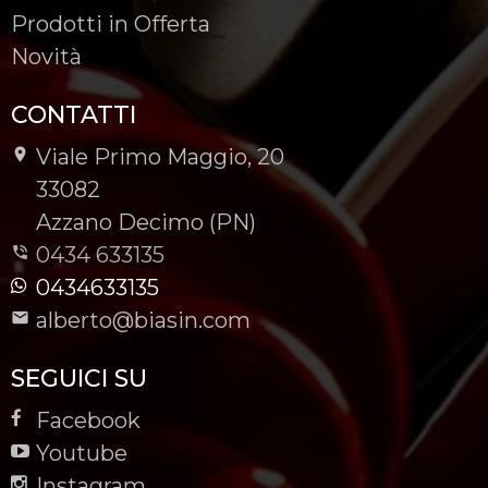
Prodotti in Offerta
Novità
CONTATTI
Viale Primo Maggio, 20
-
33082
-
Azzano Decimo (PN)
0434 633135
0434633135
alberto@biasin.com
SEGUICI SU
Facebook
Youtube
Instagram