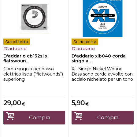
Su richiesta
Su richiesta
D'addario
D'addario
D'addario cb132sl xl
D'addario xlb040 corda
flatswoun...
singola...
Corda singola per basso
XL Single Nickel Wound
elettrico liscia ("flatwounds")
Bass sono corde avvolte con
superlong
acciaio nichelato per un tono
distintivo e luminoso.
Disponibile in vari calibri e
lunghezze di scala.
29,00
5,90
€
€
Compra
Compra