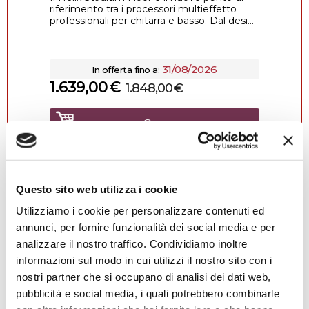
riferimento tra i processori multieffetto
professionali per chitarra e basso. Dal desi...
31/08/2026
In offerta fino a:
1.639,00
€
1.848,00
€
Compra
Questo sito web utilizza i cookie
Utilizziamo i cookie per personalizzare contenuti ed
annunci, per fornire funzionalità dei social media e per
4.9
analizzare il nostro traffico. Condividiamo inoltre
1457 recensioni
★★★★★
Vedi su Google
informazioni sul modo in cui utilizzi il nostro sito con i
nostri partner che si occupano di analisi dei dati web,
Alessio Falamischia
pubblicità e social media, i quali potrebbero combinarle
4 settimane fa