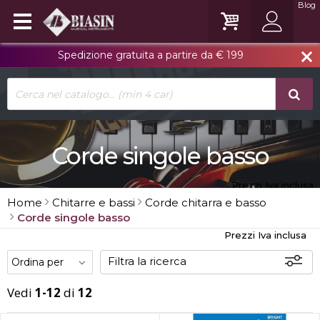
Blog
Spedizione gratuita a partire da € 199
close
Corde singole basso
Prezzi Iva inclusa
Home
Chitarre e bassi
Corde chitarra e basso
Corde singole basso
Prezzi Iva inclusa
Filtra la ricerca
Vedi
1-12
di
12
Disponibili
In sede