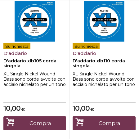
Su richiesta
Su richiesta
D'addario
D'addario
D'addario xlb105 corda
D'addario xlb110 corda
singola...
singola...
XL Single Nickel Wound
XL Single Nickel Wound
Bass sono corde avvolte con
Bass sono corde avvolte con
acciaio nichelato per un tono
acciaio nichelato per un tono
distintivo e luminoso.
distintivo e luminoso.
Disponibile in vari calibri e
Disponibile in vari calibri e
lunghezze di scala.
lunghezze di scala.
10,00
10,00
€
€
Compra
Compra