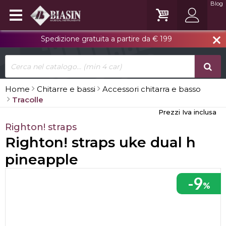
Blog
Spedizione gratuita a partire da € 199
close
Home
Chitarre e bassi
Accessori chitarra e basso
Tracolle
Prezzi Iva inclusa
Righton! straps
Righton! straps uke dual h
pineapple
-9
%