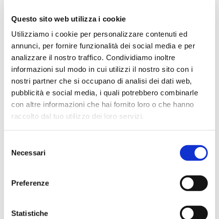
★★★★★
Questo sito web utilizza i cookie
Ottima esperienza d’acquisto. Comunicazione
Utilizziamo i cookie per personalizzare contenuti ed
puntuale e cordiale, spedizione rapida e prodotti
annunci, per fornire funzionalità dei social media e per
effettivamente disponibili come indicato sul sito, senza
analizzare il nostro traffico. Condividiamo inoltre
sorprese o ritardi. Servizio affidabile e professionale.
informazioni sul modo in cui utilizzi il nostro sito con i
Negozio assolutamente consigliato, acqui..
nostri partner che si occupano di analisi dei dati web,
pubblicità e social media, i quali potrebbero combinarle
con altre informazioni che hai fornito loro o che hanno
raccolto dal tuo utilizzo dei loro servizi.
Ciro Pio Donnarumma
4 mesi fa
Selezione
★★★★★
Necessari
del
Ho acquistato un Selmer Super Action 80 serie I da
consenso
Biasin e sono rimasto davvero super soddisfatto. Il sax
Preferenze
è arrivato in condizioni impeccabili, perfettamente
imballato e conforme alla descrizione. Il negozio si è
dimostrato serio e professionale,..
Statistiche