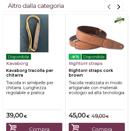
Altro dalla categoria
%
Disponibile
-8
Disponibile
Kavaborg
Righton! straps
Kavaborg tracolla per
Righton! straps cork
chitarra
brown
Tracolla in similpelle per
Tracolla realizzata in modo
chitarra. Lunghezza
artigianale con materiali
regolabile e pratica
ecologici ad alta tecnologia
imbottitura per appoggiare
rispettosi dellambiente e
la spalla.
p...
39,00
45,00
49,00
€
€
€
Compra
Compra