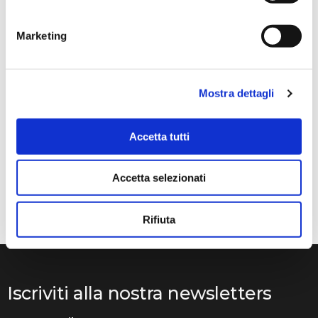
Marketing
Anna Prokhorova
2 mesi fa
Mostra dettagli
★★★★★
Volevo raccontarvi la nostra storia. Mia figlia studia con
Francesca Raimondi (La musica e Gioia) da diversi anni.
Accetta tutti
Abbiamo ordinato tutti i violini dalla ditta Denis Basin.
Mentre suonava, il ponticello si è rotto e questo ci ha
Accetta selezionati
messo in grossi guai..
Rifiuta
Iscriviti alla nostra newsletters