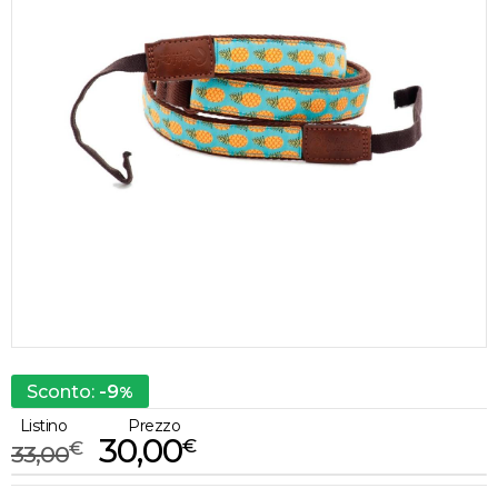
-9
Sconto:
%
Listino
Prezzo
30,00
€
€
33,00