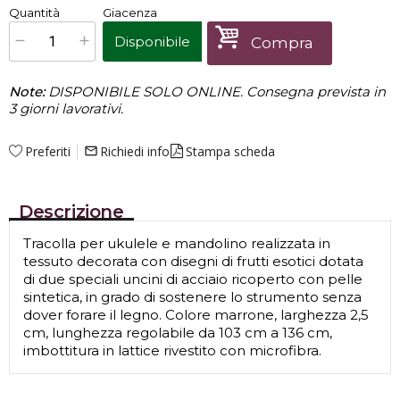
€
30,00
Quantità
Giacenza
x
1
Prezzo finale:
Disponibile
Compra
Note:
DISPONIBILE SOLO ONLINE. Consegna prevista in
3 giorni lavorativi.
Preferiti
Richiedi info
Stampa scheda
mail_outline
Descrizione
Tracolla per ukulele e mandolino realizzata in
tessuto decorata con disegni di frutti esotici dotata
di due speciali uncini di acciaio ricoperto con pelle
sintetica, in grado di sostenere lo strumento senza
dover forare il legno. Colore marrone, larghezza 2,5
cm, lunghezza regolabile da 103 cm a 136 cm,
imbottitura in lattice rivestito con microfibra.