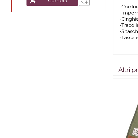
Compra
-Cordur
-Imperm
-Cinghi
-Tracoll
-3 tasc
-Tasca 
Altri 