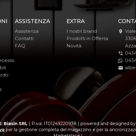
ONI
ASSISTENZA
EXTRA
CONT
Assistenza
I nostri brand
Vial
Contatti
Prodotti in Offerta
-
330
FAQ
Novità
-
Azza
0434
Recesso
0434
ili
albe
ardo
e
: Biasin SRL
|
P.iva: IT01249220938
|
powered and designed b
vo
per la gestione completa del magazzino e per la sincronizzazi
Marketplace |