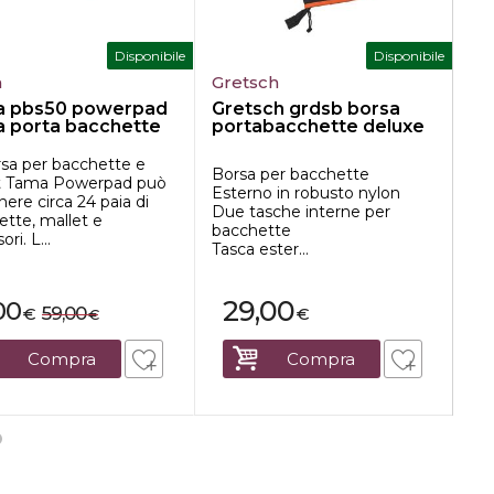
Disponibile
Disponibile
a
Gretsch
T
 pbs50 powerpad
Gretsch grdsb borsa
Ta
a porta bacchette
portabacchette deluxe
ma
rsa per bacchette e
Qu
Borsa per bacchette
t Tama Powerpad può
gr
Esterno in robusto nylon
ere circa 24 paia di
es
Due tasche interne per
ette, mallet e
le
bacchette
ri. L...
por
Tasca ester...
29,00
00
1
59,00
€
€
€
Compra
Compra