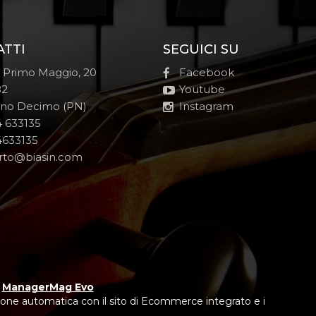
ATTI
SEGUICI SU
e Primo Maggio, 20
Facebook
82
Youtube
no Decimo (PN)
Instagram
 633135
633135
rto@biasin.com
y
ManagerMag Evo
one automatica con il sito di Ecommerce integrato e i