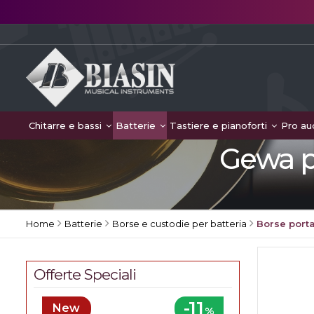
Chitarre e bassi
Batterie
Tastiere e pianoforti
Pro au
Gewa p
Home
Batterie
Borse e custodie per batteria
Borse port
Offerte Speciali
-11
New
%