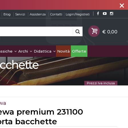
close
Blog
Servizi
Assistenza
Contatti
Login/Registrati
assiche
Archi
Didattica
Novità
Offerte
cchette
Prezzi Iva inclusa
wa
ewa premium 231100
orta bacchette