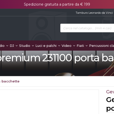
Spedizione gratuita a partire da € 199
Tamburo Leonardo da Vinci
dio
DJ
Studio
Luci e palchi
Video
Fiati
Percussioni cl
remium 231100 porta ba
a bacchette
Ge
G
p