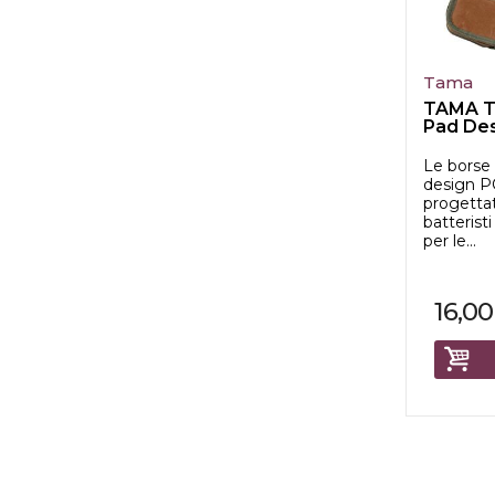
Tama
TAMA T
Pad Des
Borsa B.
Le borse
design 
progettat
batteristi
per le...
16,00