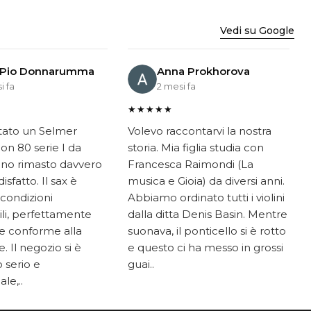
Vedi su Google
 Pio Donnarumma
Anna Prokhorova
i fa
2 mesi fa
★★★★★
tato un Selmer
Volevo raccontarvi la nostra
on 80 serie I da
storia. Mia figlia studia con
ono rimasto davvero
Francesca Raimondi (La
sfatto. Il sax è
musica e Gioia) da diversi anni.
 condizioni
Abbiamo ordinato tutti i violini
li, perfettamente
dalla ditta Denis Basin. Mentre
e conforme alla
suonava, il ponticello si è rotto
. Il negozio si è
e questo ci ha messo in grossi
 serio e
guai..
le,..