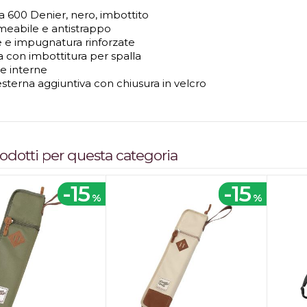
a 600 Denier, nero, imbottito
eabile e antistrappo
e e impugnatura rinforzate
a con imbottitura per spalla
he interne
esterna aggiuntiva con chiusura in velcro
prodotti per questa categoria
-15
-15
%
%