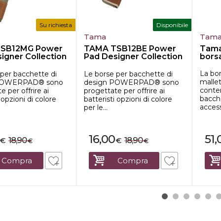
Su richiesta
Disponibile
Tama
Tam
SB12MG Power
TAMA TSB12BE Power
Tama
igner Collection
Pad Designer Collection
bors
..
Borsa B...
La bo
 per bacchette di
Le borse per bacchette di
malle
POWERPAD® sono
design POWERPAD® sono
conten
e per offrire ai
progettate per offrire ai
bacch
 opzioni di colore
batteristi opzioni di colore
accesso
per le...
16,00
51,
18,90
18,90
€
€
€
€
Compra
Compra