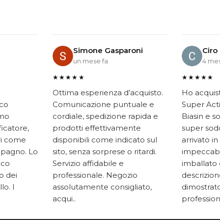
Simone Gasparoni
Ciro
un mese fa
4 mes
★★★★★
★★★★★
Ottima esperienza d’acquisto.
Ho acquis
ico
Comunicazione puntuale e
Super Acti
ono
cordiale, spedizione rapida e
Biasin e s
ficatore,
prodotti effettivamente
super soddi
ari come
disponibili come indicato sul
arrivato in
mpagno. Lo
sito, senza sorprese o ritardi.
impeccabi
oco
Servizio affidabile e
imballato 
to dei
professionale. Negozio
descrizione
lo. I
assolutamente consigliato,
dimostrato
acqui..
professiona