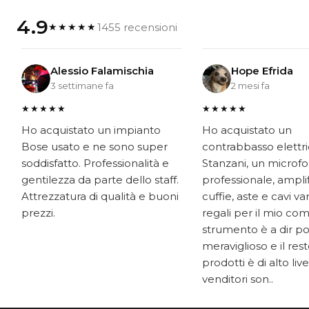
4.9
1455 recensioni
★★★★★
Alessio Falamischia
Hope Efrida
3 settimane fa
2 mesi fa
★★★★★
★★★★★
Ho acquistato un impianto
Ho acquistato un
Bose usato e ne sono super
contrabbasso elettr
soddisfatto. Professionalità e
Stanzani, un microf
gentilezza da parte dello staff.
professionale, ampli
Attrezzatura di qualità e buoni
cuffie, aste e cavi v
prezzi.
regali per il mio co
strumento è a dir p
meraviglioso e il res
prodotti è di alto livel
venditori son..