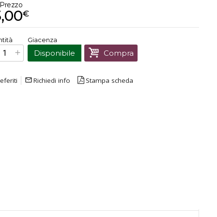
Prezzo
3,00
€
€
23,00
tità
Giacenza
Prezzo finale:
Disponibile
Compra
eferiti
mail_outline
Richiedi info
Stampa scheda