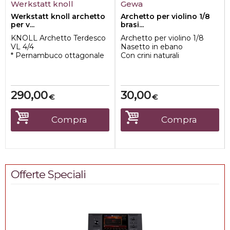
Werkstatt knoll
Gewa
Werkstatt knoll archetto
Archetto per violino 1/8
per v...
brasi...
KNOLL Archetto Terdesco
Archetto per violino 1/8
VL 4/4
Nasetto in ebano
* Pernambuco ottagonale
Con crini naturali
* Nasetto in ebano
Qualitá buona
* Vite 3 parti
Asta rotonda
290,00
30,00
€
€
Compra
Compra
Offerte Speciali