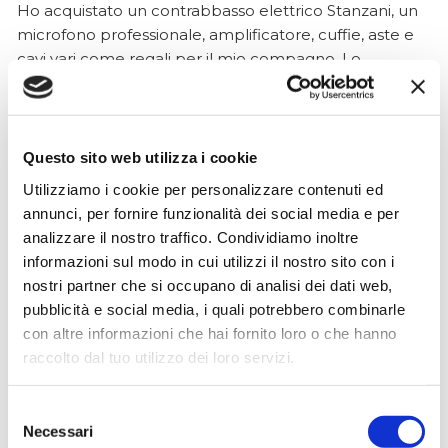
Ho acquistato un contrabbasso elettrico Stanzani, un
microfono professionale, amplificatore, cuffie, aste e
cavi vari come regali per il mio compagno. Lo
strumento è a dir poco meraviglioso e il resto dei
prodotti è di alto livello. I venditori son..
Questo sito web utilizza i cookie
Utilizziamo i cookie per personalizzare contenuti ed
Simone Gasparoni
annunci, per fornire funzionalità dei social media e per
un mese fa
analizzare il nostro traffico. Condividiamo inoltre
★★★★★
informazioni sul modo in cui utilizzi il nostro sito con i
nostri partner che si occupano di analisi dei dati web,
Ottima esperienza d’acquisto. Comunicazione
pubblicità e social media, i quali potrebbero combinarle
puntuale e cordiale, spedizione rapida e prodotti
con altre informazioni che hai fornito loro o che hanno
effettivamente disponibili come indicato sul sito, senza
raccolto dal tuo utilizzo dei loro servizi.
sorprese o ritardi. Servizio affidabile e professionale.
Negozio assolutamente consigliato, acqui..
Selezione
Necessari
del