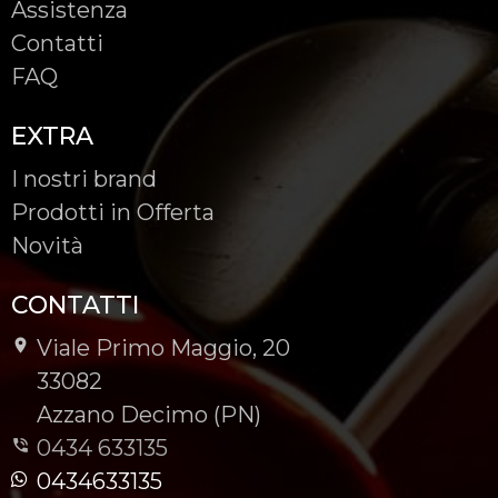
Assistenza
Contatti
FAQ
EXTRA
I nostri brand
Prodotti in Offerta
Novità
CONTATTI
Viale Primo Maggio, 20
-
33082
-
Azzano Decimo (PN)
0434 633135
0434633135