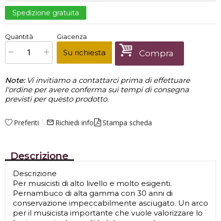
Spedizione gratuita
€
749,99
Quantità
Giacenza
x
1
Prezzo finale:
Su richiesta
Compra
Note:
Vi invitiamo a contattarci prima di effettuare
l'ordine per avere conferma sui tempi di consegna
previsti per questo prodotto.
Preferiti
Richiedi info
Stampa scheda
mail_outline
Descrizione
Descrizione
Per musicisti di alto livello e molto esigenti.
Pernambuco di alta gamma con 30 anni di
conservazione impeccabilmente asciugato. Un arco
per il musicista importante che vuole valorizzare lo