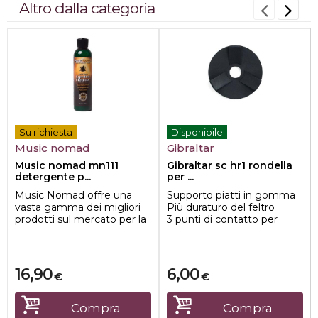
Altro dalla categoria
Su richiesta
Disponibile
Music nomad
Gibraltar
Music nomad mn111
Gibraltar sc hr1 rondella
detergente p...
per ...
Music Nomad offre una
Supporto piatti in gomma
vasta gamma dei migliori
Più duraturo del feltro
prodotti sul mercato per la
3 punti di contatto per
pulizia, la manutenzione e
migliorare il sustain del ...
le cere ...
16,90
6,00
€
€
Compra
Compra