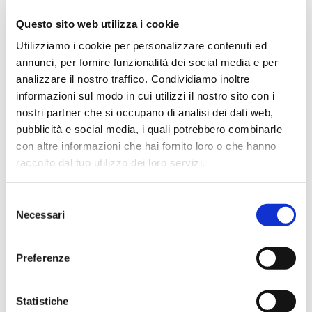
★★★★★
Questo sito web utilizza i cookie
Ottima esperienza d’acquisto. Comunicazione
Utilizziamo i cookie per personalizzare contenuti ed
puntuale e cordiale, spedizione rapida e prodotti
annunci, per fornire funzionalità dei social media e per
effettivamente disponibili come indicato sul sito, senza
analizzare il nostro traffico. Condividiamo inoltre
sorprese o ritardi. Servizio affidabile e professionale.
informazioni sul modo in cui utilizzi il nostro sito con i
Negozio assolutamente consigliato, acqui..
nostri partner che si occupano di analisi dei dati web,
pubblicità e social media, i quali potrebbero combinarle
con altre informazioni che hai fornito loro o che hanno
raccolto dal tuo utilizzo dei loro servizi.
Ciro Pio Donnarumma
4 mesi fa
Selezione
★★★★★
Necessari
del
Ho acquistato un Selmer Super Action 80 serie I da
consenso
Biasin e sono rimasto davvero super soddisfatto. Il sax
Preferenze
è arrivato in condizioni impeccabili, perfettamente
imballato e conforme alla descrizione. Il negozio si è
dimostrato serio e professionale,..
Statistiche