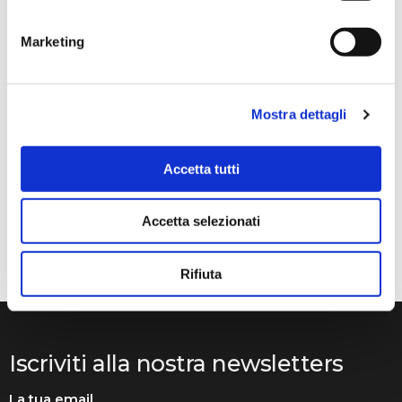
Marketing
Anna Prokhorova
2 mesi fa
★★★★★
Mostra dettagli
Volevo raccontarvi la nostra storia. Mia figlia studia con
Francesca Raimondi (La musica e Gioia) da diversi anni.
Accetta tutti
Abbiamo ordinato tutti i violini dalla ditta Denis Basin.
Mentre suonava, il ponticello si è rotto e questo ci ha
Accetta selezionati
messo in grossi guai..
Rifiuta
Iscriviti alla nostra newsletters
La tua email