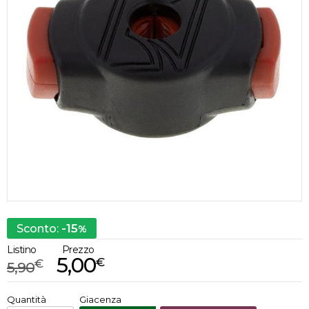
-15
Sconto:
%
Listino
Prezzo
5,00
€
€
5,90
€
5,00
Quantità
Giacenza
x
1
Prezzo finale: