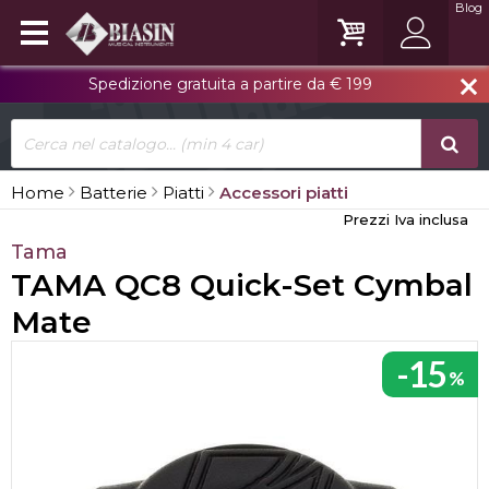
Blog
Spedizione gratuita a partire da € 199
close
Home
Batterie
Piatti
Accessori piatti
Prezzi Iva inclusa
Tama
TAMA QC8 Quick-Set Cymbal
Mate
-15
%