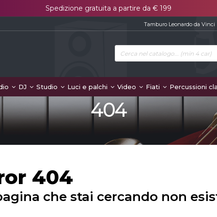
Spedizione gratuita a partire da € 199
Tamburo Leonardo da Vinci
dio
DJ
Studio
Luci e palchi
Video
Fiati
Percussioni cl
404
ror 404
pagina che stai cercando non esis