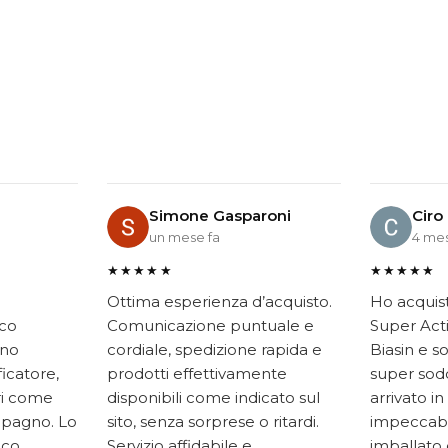
Simone Gasparoni
Ciro
un mese fa
4 mes
★★★★★
★★★★★
Ottima esperienza d’acquisto.
Ho acquis
ico
Comunicazione puntuale e
Super Acti
ono
cordiale, spedizione rapida e
Biasin e s
ficatore,
prodotti effettivamente
super soddi
ari come
disponibili come indicato sul
arrivato in
mpagno. Lo
sito, senza sorprese o ritardi.
impeccabi
oco
Servizio affidabile e
imballato 