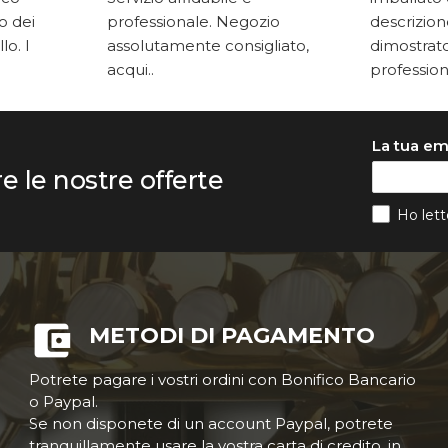
to dei
professionale. Negozio
descrizione
lo. I
assolutamente consigliato,
dimostrato
acqui..
professiona
La tua em
re le nostre offerte
Ho lett
METODI DI PAGAMENTO
Potrete pagare i vostri ordini con Bonifico Bancario
o Paypal.
Se non disponete di un account Paypal, potrete
tranquillamente usare la vostra carta di credito, in