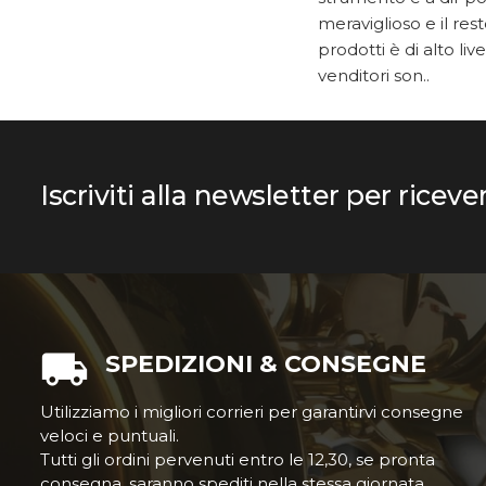
meraviglioso e il res
prodotti è di alto livel
venditori son..
Iscriviti alla newsletter per riceve
SPEDIZIONI & CONSEGNE
Utilizziamo i migliori corrieri per garantirvi consegne
veloci e puntuali.
Tutti gli ordini pervenuti entro le 12,30, se pronta
consegna, saranno spediti nella stessa giornata.