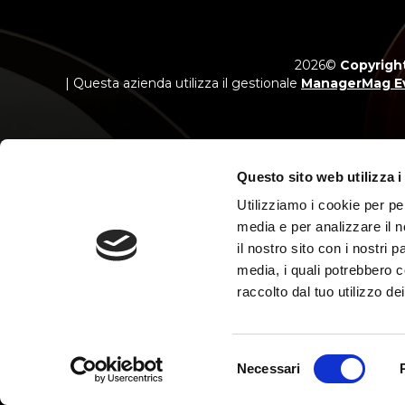
2026©
Copyright
| Questa azienda utilizza il gestionale
ManagerMag E
Questo sito web utilizza i
Utilizziamo i cookie per pe
Messaggio p
Salvo appro
media e per analizzare il n
il nostro sito con i nostri 
media, i quali potrebbero c
raccolto dal tuo utilizzo dei
Selezione
Necessari
del
consenso