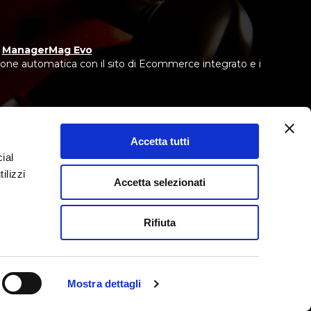
y
ManagerMag Evo
one automatica con il sito di Ecommerce integrato e i
Accetta tutti
ial
 IEBCC nel percorso online.
ntermediario del credito, non in esclusiva.
ilizzi
Accetta selezionati
Rifiuta
Mostra dettagli