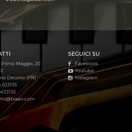
ATTI
SEGUICI SU
e Primo Maggio, 20
Facebook
82
Youtube
no Decimo (PN)
Instagram
 633135
633135
rto@biasin.com