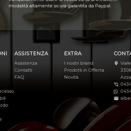
modalità altamente sicura garantita da Paypal.
ONI
ASSISTENZA
EXTRA
CONT
Assistenza
I nostri brand
Vial
Contatti
Prodotti in Offerta
-
330
FAQ
Novità
-
Azza
0434
Recesso
0434
ili
albe
ardo
e