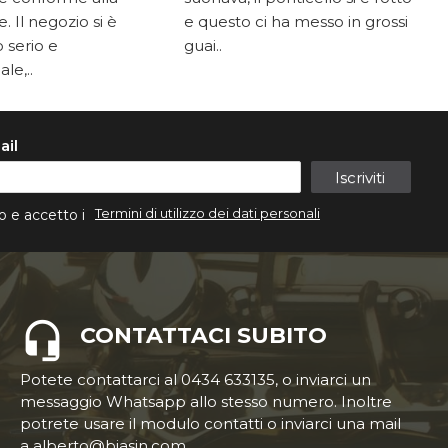
. Il negozio si è
e questo ci ha messo in grossi
 serio e
guai..
le,..
ail
Iscriviti
Termini di utilizzo dei dati personali
o e accetto i
CONTATTACI SUBITO
Potete contattarci al 0434 633135, o inviarci un
messaggio Whatsapp allo stesso numero. Inoltre
potrete usare il modulo contatti o inviarci una mail
a alberto@biasin.com