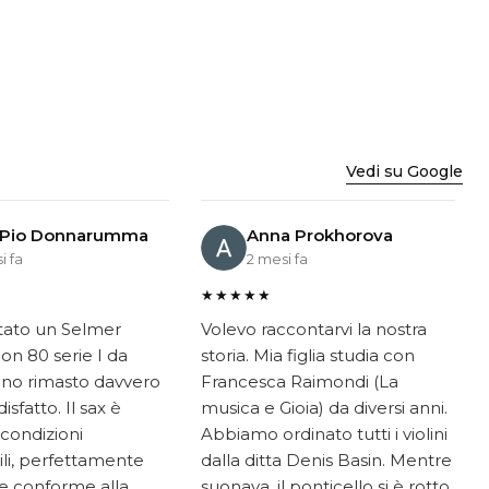
Vedi su Google
 Pio Donnarumma
Anna Prokhorova
i fa
2 mesi fa
★★★★★
tato un Selmer
Volevo raccontarvi la nostra
on 80 serie I da
storia. Mia figlia studia con
ono rimasto davvero
Francesca Raimondi (La
sfatto. Il sax è
musica e Gioia) da diversi anni.
 condizioni
Abbiamo ordinato tutti i violini
li, perfettamente
dalla ditta Denis Basin. Mentre
e conforme alla
suonava, il ponticello si è rotto