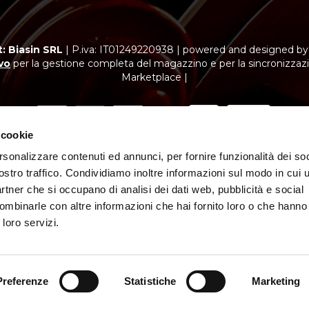
: Biasin SRL
|
P.iva: IT01249220938
|
powered and designed b
vo
per la gestione completa del magazzino e per la sincronizzazi
Marketplace |
 cookie
rsonalizzare contenuti ed annunci, per fornire funzionalità dei soc
ubblicitario con finalità promozionale. Offerta di credito finalizzato.
vazione di Findomestic Banca S.p.A. per cui “Biasin SRL” opera quale i
ostro traffico. Condividiamo inoltre informazioni sul modo in cui ut
partner che si occupano di analisi dei dati web, pubblicità e social
ombinarle con altre informazioni che hai fornito loro o che hanno
 loro servizi.
Preferenze
Statistiche
Marketing