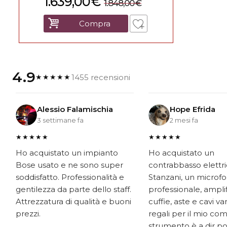
1.639,00
€
1.848,00
€
Compra
4.9
1455 recensioni
★★★★★
Alessio Falamischia
Hope Efrida
3 settimane fa
2 mesi fa
★★★★★
★★★★★
Ho acquistato un impianto
Ho acquistato un
Bose usato e ne sono super
contrabbasso elettr
soddisfatto. Professionalità e
Stanzani, un microf
gentilezza da parte dello staff.
professionale, ampli
Attrezzatura di qualità e buoni
cuffie, aste e cavi v
prezzi.
regali per il mio co
strumento è a dir p