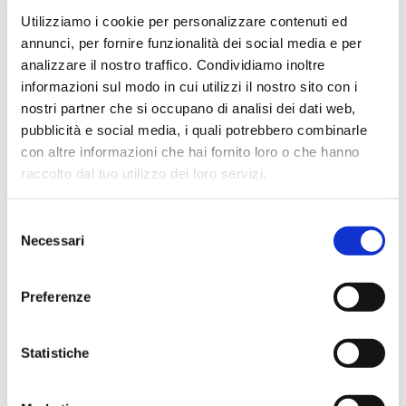
Hope Efrida
Utilizziamo i cookie per personalizzare contenuti ed
2 mesi fa
annunci, per fornire funzionalità dei social media e per
★★★★★
analizzare il nostro traffico. Condividiamo inoltre
informazioni sul modo in cui utilizzi il nostro sito con i
Ho acquistato un contrabbasso elettrico Stanzani, un
nostri partner che si occupano di analisi dei dati web,
microfono professionale, amplificatore, cuffie, aste e
pubblicità e social media, i quali potrebbero combinarle
cavi vari come regali per il mio compagno. Lo
con altre informazioni che hai fornito loro o che hanno
strumento è a dir poco meraviglioso e il resto dei
raccolto dal tuo utilizzo dei loro servizi.
prodotti è di alto livello. I venditori son..
Selezione
Necessari
del
Simone Gasparoni
consenso
un mese fa
Preferenze
★★★★★
Ottima esperienza d’acquisto. Comunicazione
Statistiche
puntuale e cordiale, spedizione rapida e prodotti
effettivamente disponibili come indicato sul sito, senza