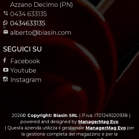
-
Azzano Decimo (PN)
0434 633135
0434633135
alberto@biasin.com
SEGUICI SU
Facebook
Youtube
Instagram
2026©
Copyright: Biasin SRL
|
P.iva: IT01249220938
|
powered and designed by
ManagerMag Evo
| Questa azienda utilizza il gestionale
ManagerMag Evo
per
la gestione completa del magazzino e per la