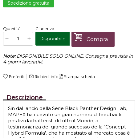
Spedizione gratuita
€
2.580,00
Quantità
Giacenza
x
1
Prezzo finale:
Disponibile
Compra
Note:
DISPONIBILE SOLO ONLINE. Consegna prevista in
4 giorni lavorativi.
Preferiti
Richiedi info
Stampa scheda
mail_outline
Descrizione
Sin dal lancio della Serie Black Panther Design Lab,
MAPEX ha ricevuto un gran numero di feedback
positivi dai batteristi di tutto il Mondo, a
testimonianza del grande successo della "Concept
Hybrid Formula", che ha mostrato al mercato cosa è