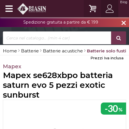
Blog
Spedizione gratuita a partire da € 199
close
Home
Batterie
Batterie acustiche
Batterie solo fusti
Prezzi Iva inclusa
Mapex
Mapex se628xbpo batteria
saturn evo 5 pezzi exotic
sunburst
-30
%