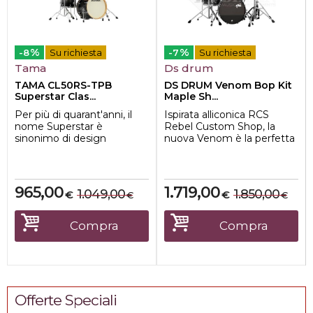
%
%
-8
Su richiesta
-7
Su richiesta
Tama
Ds drum
TAMA CL50RS-TPB
DS DRUM Venom Bop Kit
Superstar Clas...
Maple Sh...
Per più di quarant'anni, il
Ispirata alliconica RCS
nome Superstar è
Rebel Custom Shop, la
sinonimo di design
nuova Venom è la perfetta
rivoluzionario, qualità
combinazione tra
costruttiva superio...
artigianalità itali...
965,00
1.719,00
1.049,00
1.850,00
€
€
€
€
Compra
Compra
Offerte Speciali