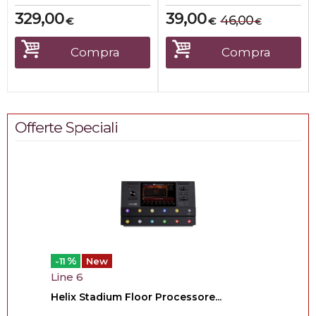
329,00
39,00
46,00
€
€
€
Compra
Compra
Offerte Speciali
%
-11
New
Line 6
Helix Stadium Floor Processore...