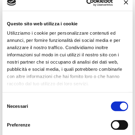
Simone Gasparoni
un mese fa
Questo sito web utilizza i cookie
★★★★★
Utilizziamo i cookie per personalizzare contenuti ed
Ottima esperienza d’acquisto. Comunicazione
annunci, per fornire funzionalità dei social media e per
puntuale e cordiale, spedizione rapida e prodotti
analizzare il nostro traffico. Condividiamo inoltre
effettivamente disponibili come indicato sul sito, senza
informazioni sul modo in cui utilizzi il nostro sito con i
sorprese o ritardi. Servizio affidabile e professionale.
nostri partner che si occupano di analisi dei dati web,
Negozio assolutamente consigliato, acqui..
pubblicità e social media, i quali potrebbero combinarle
con altre informazioni che hai fornito loro o che hanno
raccolto dal tuo utilizzo dei loro servizi.
Ciro Pio Donnarumma
Selezione
4 mesi fa
Necessari
del
consenso
★★★★★
Ho acquistato un Selmer Super Action 80 serie I da
Preferenze
Biasin e sono rimasto davvero super soddisfatto. Il sax