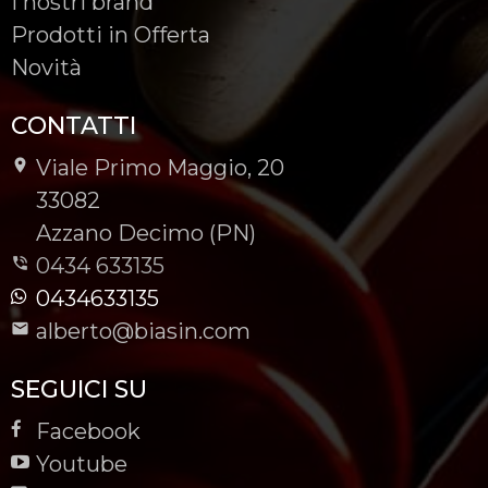
I nostri brand
Prodotti in Offerta
Novità
CONTATTI
Viale Primo Maggio, 20
-
33082
-
Azzano Decimo (PN)
0434 633135
0434633135
alberto@biasin.com
SEGUICI SU
Facebook
Youtube