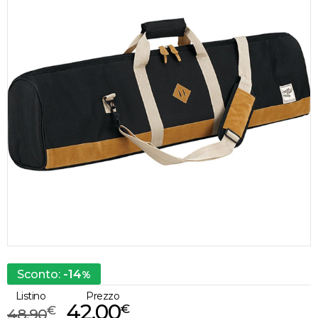
-14
Sconto:
%
Listino
Prezzo
42,00
€
€
48,90