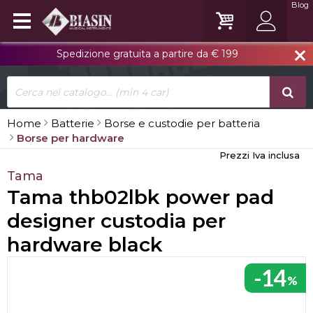
Blog
Spedizione gratuita a partire da € 199
close
Home
Batterie
Borse e custodie per batteria
Borse per hardware
Prezzi Iva inclusa
Tama
Tama thb02lbk power pad
designer custodia per
hardware black
-14
%