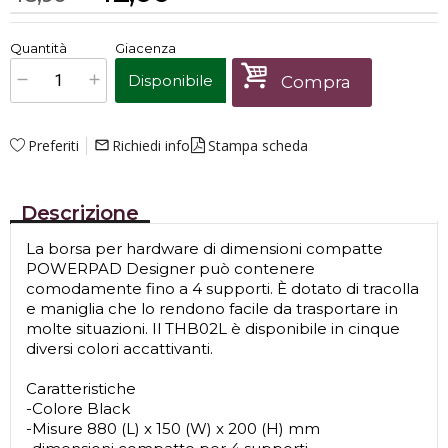
€
42,00
Quantità
Giacenza
x
1
Prezzo finale:
Disponibile
Compra
Preferiti
Richiedi info
Stampa scheda
mail_outline
Descrizione
La borsa per hardware di dimensioni compatte
POWERPAD Designer può contenere
comodamente fino a 4 supporti. È dotato di tracolla
e maniglia che lo rendono facile da trasportare in
molte situazioni. Il THB02L è disponibile in cinque
diversi colori accattivanti.
Caratteristiche
-Colore Black
-Misure 880 (L) x 150 (W) x 200 (H) mm