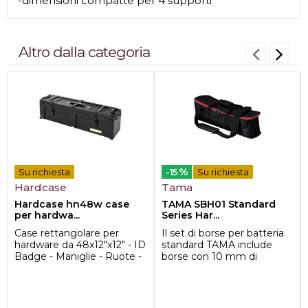
-dimensioni compatte per 4 supporti
Altro dalla categoria
%
Su richiesta
-15
Su richiesta
Hardcase
Tama
Hardcase hn48w case
TAMA SBH01 Standard
per hardwa...
Series Har...
Case rettangolare per
Il set di borse per batteria
hardware da 48x12"x12" - ID
standard TAMA include
Badge - Maniglie - Ruote -
borse con 10 mm di
Sistema di incastro bre...
cuscino interno e superfici
impermeabili...