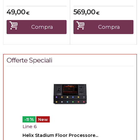
49,00
569,00
€
€
Compra
Compra
Offerte Speciali
%
-11
New
Line 6
Helix Stadium Floor Processore...