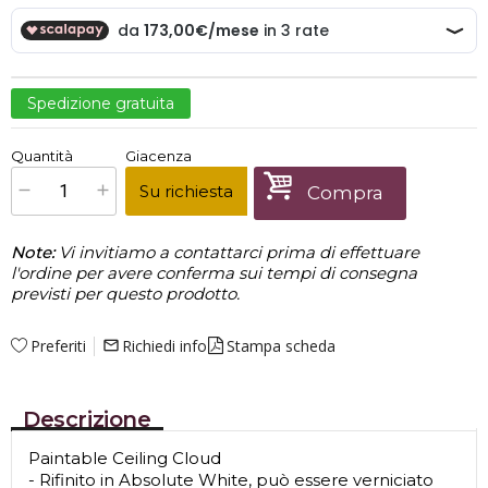
Spedizione gratuita
€
519,00
Quantità
Giacenza
x
1
Prezzo finale:
Su richiesta
Compra
Note:
Vi invitiamo a contattarci prima di effettuare
l'ordine per avere conferma sui tempi di consegna
previsti per questo prodotto.
Preferiti
Richiedi info
Stampa scheda
mail_outline
Descrizione
Paintable Ceiling Cloud
- Rifinito in Absolute White, può essere verniciato