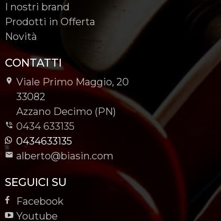
I nostri brand
Prodotti in Offerta
Novità
CONTATTI
Viale Primo Maggio, 20
-
33082
-
Azzano Decimo (PN)
0434 633135
0434633135
alberto@biasin.com
SEGUICI SU
Facebook
Youtube