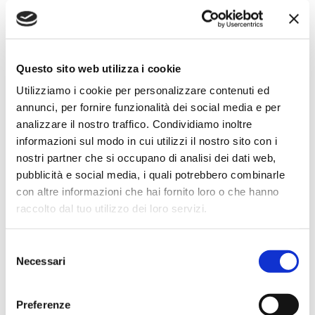
4 settimane fa
★★★★★
Ho acquistato un impianto Bose usato e ne sono
Questo sito web utilizza i cookie
super soddisfatto. Professionalità e gentilezza da parte
dello staff. Attrezzatura di qualità e buoni prezzi.
Utilizziamo i cookie per personalizzare contenuti ed
annunci, per fornire funzionalità dei social media e per
analizzare il nostro traffico. Condividiamo inoltre
informazioni sul modo in cui utilizzi il nostro sito con i
Hope Efrida
nostri partner che si occupano di analisi dei dati web,
2 mesi fa
pubblicità e social media, i quali potrebbero combinarle
con altre informazioni che hai fornito loro o che hanno
★★★★★
raccolto dal tuo utilizzo dei loro servizi.
Ho acquistato un contrabbasso elettrico Stanzani, un
microfono professionale, amplificatore, cuffie, aste e
Selezione
cavi vari come regali per il mio compagno. Lo
Necessari
del
strumento è a dir poco meraviglioso e il resto dei
consenso
prodotti è di alto livello. I venditori son..
Preferenze