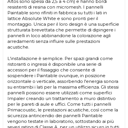
Altos sono spessi da 2,5 a 4 cm) e hanno bordi
resistenti di resina con micromesh. I pannelli
Paintable sono rifiniti in fabbrica su tutti i lati in
lattice Absolute White e sono pronti per il
montaggio. Unica per il loro design è una superficie
strutturata brevettata che permette di dipingere i
pannelli in loco abbinandone la colorazione agli
arredamenti senza influire sulle prestazioni
acustiche.
L'installazione è semplice. Per spazi grandi come
ristoranti o ingressi è disponibile una serie di
accessori per il fissaggio che consente di
sospendere i Paintable ovunque, in posizione
orizzontale o verticale, assorbendo l'energia sonora
su entrambi i lati per la massima efficienza. Gli stessi
pannelli possono essere utilizzati come superfici
Impaler creando un trattamento a muro distintivo
per le pareti di aule e uffici. Come tutti i pannelli
Primacoustic, le prestazioni acustiche, così come la
sicurezza antincendio dei pannelli Paintable
vengono testate in laboratorio, sottostando ai più
severi rating di Classe A, per un utilizzo sicuro in tutti