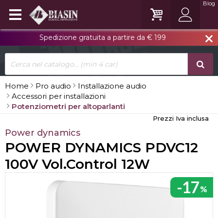
Blog
Spedizione gratuita a partire da € 199
close
Home
Pro audio
Installazione audio
Accessori per installazioni
Potenziometri per altoparlanti
Prezzi Iva inclusa
Power dynamics
POWER DYNAMICS PDVC12
100V Vol.Control 12W
-17
%