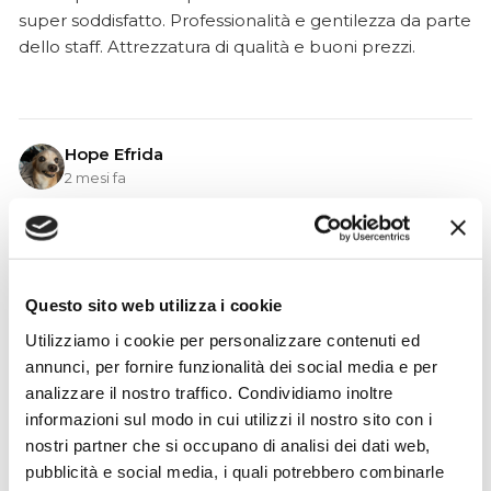
super soddisfatto. Professionalità e gentilezza da parte
dello staff. Attrezzatura di qualità e buoni prezzi.
Hope Efrida
2 mesi fa
★★★★★
Ho acquistato un contrabbasso elettrico Stanzani, un
microfono professionale, amplificatore, cuffie, aste e
cavi vari come regali per il mio compagno. Lo
Questo sito web utilizza i cookie
strumento è a dir poco meraviglioso e il resto dei
Utilizziamo i cookie per personalizzare contenuti ed
prodotti è di alto livello. I venditori son..
annunci, per fornire funzionalità dei social media e per
analizzare il nostro traffico. Condividiamo inoltre
informazioni sul modo in cui utilizzi il nostro sito con i
nostri partner che si occupano di analisi dei dati web,
Simone Gasparoni
pubblicità e social media, i quali potrebbero combinarle
un mese fa