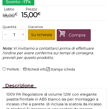
-17
Sconto:
%
Listino
Prezzo
15,00
€
€
18,00
€
15,00
Quantità
Giacenza
x
1
Prezzo finale:
Su richiesta
Compra
Note:
Vi invitiamo a contattarci prima di effettuare
l'ordine per avere conferma sui tempi di consegna
previsti per questo prodotto.
Preferiti
Richiedi info
Stampa scheda
mail_outline
Descrizione
100V PA Regolatore di volume 12W con elegante
piastra frontale in ABS bianco sia per montaggio a
incasso che a parete. (è inclusa la scatola da incasso
in plastica) Si inserisce in una scatola da incasso