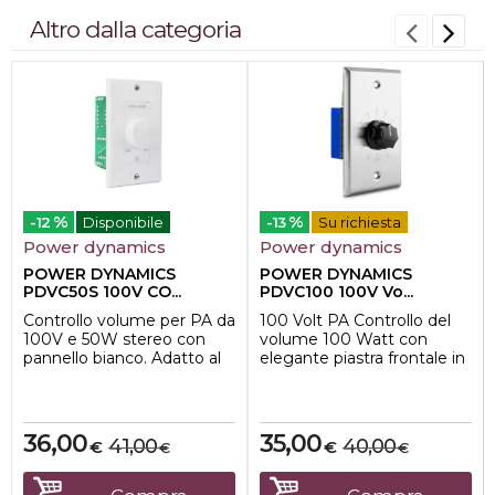
Altro dalla categoria
%
%
-12
Disponibile
-13
Su richiesta
Power dynamics
Power dynamics
POWER DYNAMICS
POWER DYNAMICS
PDVC50S 100V CO...
PDVC100 100V Vo...
Controllo volume per PA da
100 Volt PA Controllo del
100V e 50W stereo con
volume 100 Watt con
pannello bianco. Adatto al
elegante piastra frontale in
montaggio superficiale ad
acciaio inossidabile. Adatto
incasso....
per mo...
36,00
35,00
41,00
40,00
€
€
€
€