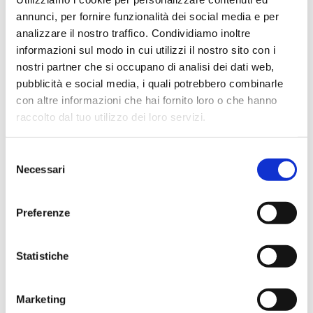
★★★★★
annunci, per fornire funzionalità dei social media e per
analizzare il nostro traffico. Condividiamo inoltre
Ho acquistato un contrabbasso elettrico Stanzani, un
informazioni sul modo in cui utilizzi il nostro sito con i
microfono professionale, amplificatore, cuffie, aste e
nostri partner che si occupano di analisi dei dati web,
cavi vari come regali per il mio compagno. Lo
pubblicità e social media, i quali potrebbero combinarle
strumento è a dir poco meraviglioso e il resto dei
con altre informazioni che hai fornito loro o che hanno
prodotti è di alto livello. I venditori son..
raccolto dal tuo utilizzo dei loro servizi.
Selezione
Necessari
del
Simone Gasparoni
un mese fa
consenso
★★★★★
Preferenze
Ottima esperienza d’acquisto. Comunicazione
puntuale e cordiale, spedizione rapida e prodotti
Statistiche
effettivamente disponibili come indicato sul sito, senza
sorprese o ritardi. Servizio affidabile e professionale.
Marketing
Negozio assolutamente consigliato, acqui..