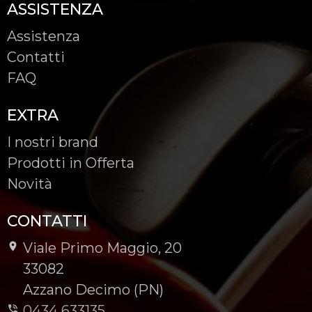
ASSISTENZA
Assistenza
Contatti
FAQ
EXTRA
I nostri brand
Prodotti in Offerta
Novità
CONTATTI
Viale Primo Maggio, 20
-
33082
-
Azzano Decimo (PN)
0434 633135