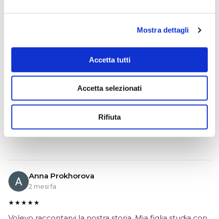
Mostra dettagli
Ciro Pio Donnarumma
4 mesi fa
Accetta tutti
★★★★★
Ho acquistato un Selmer Super Action 80 serie I da
Accetta selezionati
Biasin e sono rimasto davvero super soddisfatto. Il sax
è arrivato in condizioni impeccabili, perfettamente
imballato e conforme alla descrizione. Il negozio si è
Rifiuta
dimostrato serio e professionale,..
Anna Prokhorova
2 mesi fa
★★★★★
Volevo raccontarvi la nostra storia. Mia figlia studia con