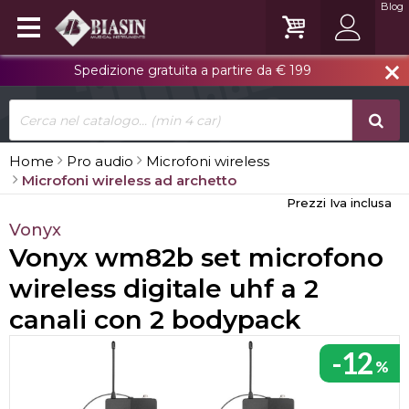
Blog
Spedizione gratuita a partire da € 199
close
Home
Pro audio
Microfoni wireless
Microfoni wireless ad archetto
Prezzi Iva inclusa
Vonyx
Vonyx wm82b set microfono
wireless digitale uhf a 2
canali con 2 bodypack
-12
%