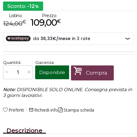
-12
Sconto:
%
Listino
Prezzo
109,00
€
€
124,00
€
109,00
Quantità
Giacenza
x
1
Prezzo finale:
Disponibile
Compra
Note:
DISPONIBILE SOLO ONLINE. Consegna prevista in
3 giorni lavorativi.
Preferiti
Richiedi info
Stampa scheda
mail_outline
Descrizione