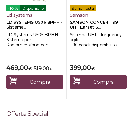
%
-10
Disponibile
Su richiesta
Ld systems
Samson
LD SYSTEMS U506 BPHH -
SAMSON CONCERT 99
Sistema...
UHF Earset S...
LD Systems U505 BPHH
Sistema UHF ''frequency-
Sistema per
agile''
Radiomicrofono con
- 96 canali disponibili su
Bodypack e Headset color
banda da 25Mhz
beige
- Ricerca automatica dei...
rSistemi radio Tr...
469,00
399,00
519,00
€
€
€
Compra
Compra
Offerte Speciali