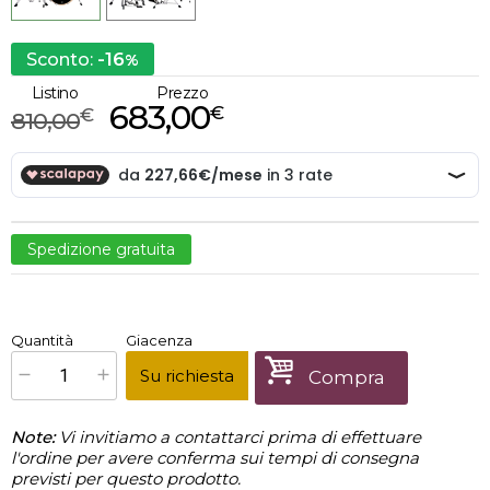
-16
Sconto:
%
Listino
Prezzo
683,00
€
€
810,00
Spedizione gratuita
€
683,00
Quantità
Giacenza
x
1
Prezzo finale:
Su richiesta
Compra
Note:
Vi invitiamo a contattarci prima di effettuare
l'ordine per avere conferma sui tempi di consegna
previsti per questo prodotto.