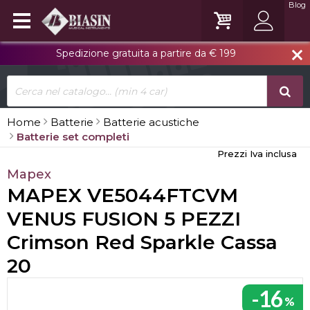
Blog
Spedizione gratuita a partire da € 199
close
Home
Batterie
Batterie acustiche
Batterie set completi
Prezzi Iva inclusa
Mapex
MAPEX VE5044FTCVM
VENUS FUSION 5 PEZZI
Crimson Red Sparkle Cassa
20
-16
%