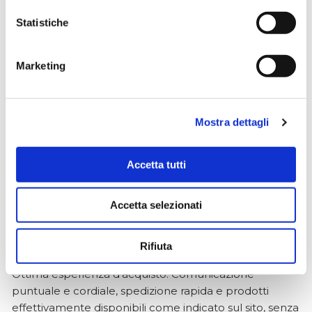
Gianni Fappiano
Statistiche
3 settimane fa
★★★★★
Marketing
Un po' lungo nelle consegne estive, ma affidabile e
conveniente. Consigliatissimo per serietà e
professionalità. Nel punto vendita ci si perde con la
Mostra dettagli
stessa meraviglia degli occhi di un bambino in un
magazzino di giocattoli😍
Accetta tutti
Accetta selezionati
Simone Gasparoni
un mese fa
Rifiuta
★★★★★
Ottima esperienza d’acquisto. Comunicazione
puntuale e cordiale, spedizione rapida e prodotti
effettivamente disponibili come indicato sul sito, senza