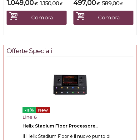
1.049,00
497,00
1.150,00
589,00
€
€
€
€
Compra
Compra
Offerte Speciali
%
-11
New
Line 6
Helix Stadium Floor Processore...
Il Helix Stadium Floor è il nuovo punto di