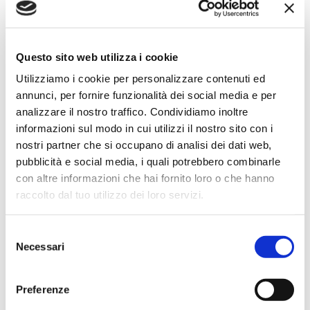
★★★★★
Ho acquistato un impianto Bose usato e ne sono
super soddisfatto. Professionalità e gentilezza da parte
Questo sito web utilizza i cookie
dello staff. Attrezzatura di qualità e buoni prezzi.
Utilizziamo i cookie per personalizzare contenuti ed
annunci, per fornire funzionalità dei social media e per
analizzare il nostro traffico. Condividiamo inoltre
informazioni sul modo in cui utilizzi il nostro sito con i
Hope Efrida
nostri partner che si occupano di analisi dei dati web,
2 mesi fa
pubblicità e social media, i quali potrebbero combinarle
★★★★★
con altre informazioni che hai fornito loro o che hanno
Ho acquistato un contrabbasso elettrico Stanzani, un
raccolto dal tuo utilizzo dei loro servizi.
microfono professionale, amplificatore, cuffie, aste e
cavi vari come regali per il mio compagno. Lo
Selezione
strumento è a dir poco meraviglioso e il resto dei
Necessari
del
prodotti è di alto livello. I venditori son..
consenso
Preferenze