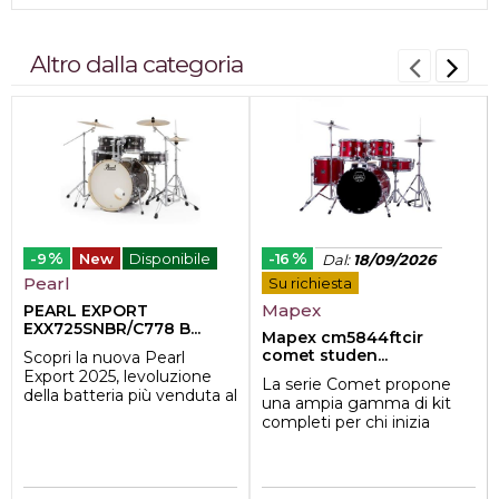
Altro dalla categoria
%
%
-9
New
Disponibile
-16
Dal
:
18/09/2026
Pearl
Su richiesta
Mapex
PEARL EXPORT
EXX725SNBR/C778 B...
Mapex cm5844ftcir
comet studen...
Scopri la nuova Pearl
Export 2025, levoluzione
La serie Comet propone
della batteria più venduta al
una ampia gamma di kit
mondo.
completi per chi inizia
Pensata per offrire ...
l'avventura nel mondo della
batteria. Tu...