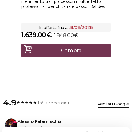
riferimento tra i processori multieffetto
professionali per chitarra e basso. Dal desi...
31/08/2026
In offerta fino a:
1.639,00
€
1.848,00
€
Compra
4.9
1457 recensioni
★★★★★
Vedi su Google
Alessio Falamischia
4 settimane fa