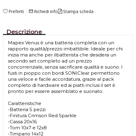
Preferiti
Richiedi info
Stampa scheda
mail_outline
Descrizione
Mapex Venus è una batteria completa con un
rapporto qualità/prezzo imbattibile. Ideale per chi
inizia ma anche per ilbatterista che desidera un
secondo set completo ad un prezzo
concorrenziale, senza sacrificare qualità e suono. I
fusti in pioppo con bordi SONIClear permettono
una veloce e facile accordatura, grazie al pack
completo di hardware ed ai piatti inclusi il set è
pronto per essere assemblato e suonato.
Caratteristiche
-Batteria 5 pezzi
-Finitura Crimson Red Sparkle
-Cassa 20x16
-Tom 10x7 e 12x8
-Timpano 14x12