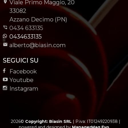
Viale Primo Maggio, 20
-
33082
-
Azzano Decimo (PN)
0434 633135
0434633135
alberto@biasin.com
SEGUICI SU
Facebook
Youtube
Instagram
2026©
Copyright: Biasin SRL
|
P.iva: IT01249220938
|
powered and designed by
ManagerMag Evo