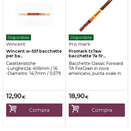
Disponibile
Disponibile
Wincent
Pro mark
Wincent w-55f bacchette
Promark tx7aw
per ba...
bacchette 7a fir...
Caratteristiche
Bacchette Classic Forward
-Lunghezza: 406mm / 16
7A FireGrain in noce
-Diametro: 14,7mm / 0,579
americano, punta ovale in
-Dimensioni comprese tra
legno
W-5A ...
12,90
18,90
€
€
Compra
Compra