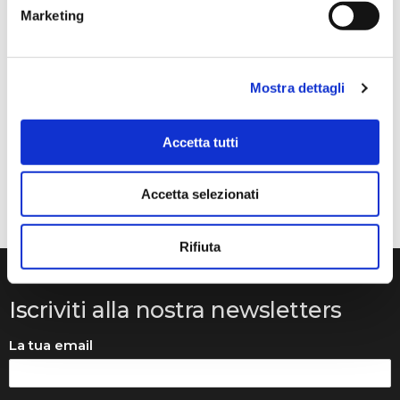
Anna Prokhorova
Marketing
2 mesi fa
★★★★★
Volevo raccontarvi la nostra storia. Mia figlia studia con
Mostra dettagli
Francesca Raimondi (La musica e Gioia) da diversi anni.
Abbiamo ordinato tutti i violini dalla ditta Denis Basin.
Accetta tutti
Mentre suonava, il ponticello si è rotto e questo ci ha
messo in grossi guai..
Accetta selezionati
Rifiuta
Iscriviti alla nostra newsletters
La tua email