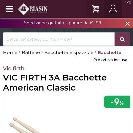
Blog
Spedizione gratuita a partire da € 199
close
Home
Batterie
Bacchette e spazzole
Bacchette
Prezzi Iva inclusa
Vic firth
VIC FIRTH 3A Bacchette
American Classic
-9
%