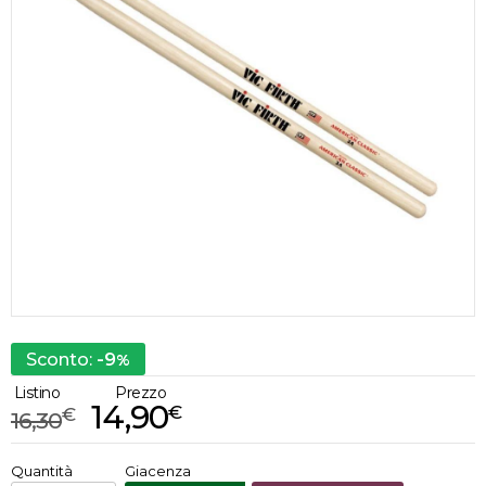
-9
Sconto:
%
Listino
Prezzo
14,90
€
€
16,30
€
14,90
Quantità
Giacenza
x
1
Prezzo finale: