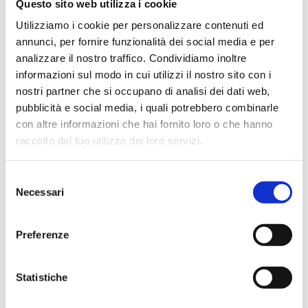
Questo sito web utilizza i cookie
puntuale e cordiale, spedizione rapida e prodotti
effettivamente disponibili come indicato sul sito, senza
Utilizziamo i cookie per personalizzare contenuti ed
sorprese o ritardi. Servizio affidabile e professionale.
annunci, per fornire funzionalità dei social media e per
Negozio assolutamente consigliato, acqui..
analizzare il nostro traffico. Condividiamo inoltre
informazioni sul modo in cui utilizzi il nostro sito con i
nostri partner che si occupano di analisi dei dati web,
pubblicità e social media, i quali potrebbero combinarle
Ciro Pio Donnarumma
con altre informazioni che hai fornito loro o che hanno
4 mesi fa
raccolto dal tuo utilizzo dei loro servizi.
★★★★★
Selezione
Ho acquistato un Selmer Super Action 80 serie I da
Necessari
del
Biasin e sono rimasto davvero super soddisfatto. Il sax
consenso
è arrivato in condizioni impeccabili, perfettamente
imballato e conforme alla descrizione. Il negozio si è
Preferenze
dimostrato serio e professionale,..
Statistiche