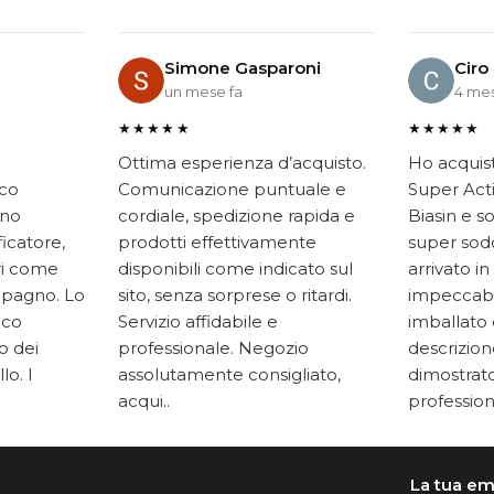
Simone Gasparoni
Ciro
un mese fa
4 mes
★★★★★
★★★★★
Ottima esperienza d’acquisto.
Ho acquis
ico
Comunicazione puntuale e
Super Acti
ono
cordiale, spedizione rapida e
Biasin e s
ficatore,
prodotti effettivamente
super soddi
ari come
disponibili come indicato sul
arrivato in
mpagno. Lo
sito, senza sorprese o ritardi.
impeccabi
oco
Servizio affidabile e
imballato 
to dei
professionale. Negozio
descrizione
lo. I
assolutamente consigliato,
dimostrato
acqui..
professiona
La tua em