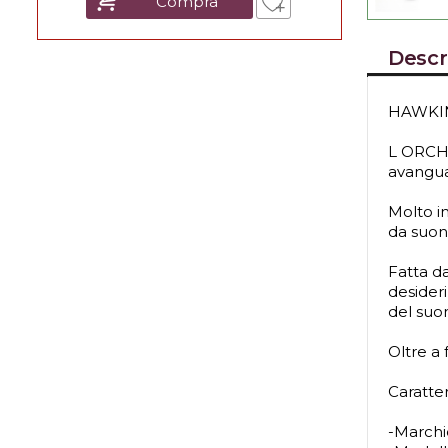
Compra
Descr
HAWKIN
L ORCHE
avangua
Molto in
da suon
Fatta da
desideri
del suo
Oltre a
Caratter
-March