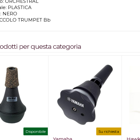
lo: ORCHESTRAL
ale: PLASTICA
 : NERO
ICCOLO TRUMPET Bb
prodotti per questa categoria
Disponibile
Su richiesta
Yamaha
Hawk