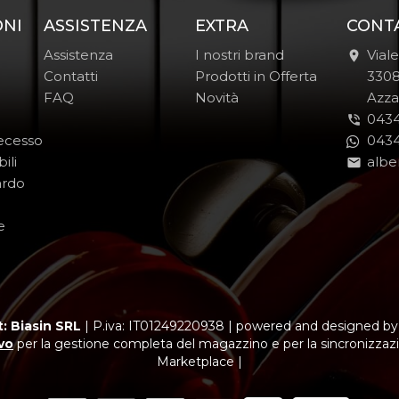
ONI
ASSISTENZA
EXTRA
CONT
Assistenza
I nostri brand
Vial
Contatti
Prodotti in Offerta
-
330
FAQ
Novità
-
Azza
0434
Recesso
0434
ili
albe
ardo
e
: Biasin SRL
|
P.iva: IT01249220938
|
powered and designed b
vo
per la gestione completa del magazzino e per la sincronizzazi
Marketplace |