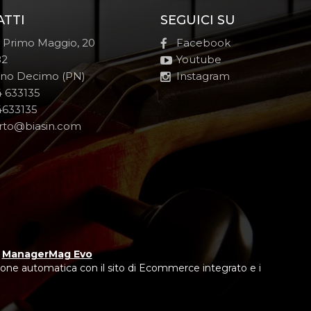
ATTI
SEGUICI SU
e Primo Maggio, 20
Facebook
82
Youtube
no Decimo (PN)
Instagram
 633135
633135
rto@biasin.com
y
ManagerMag Evo
one automatica con il sito di Ecommerce integrato e i