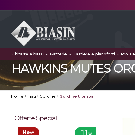
Chitarre e bassi
Batterie
Tastiere e pianoforti
Pro au
HAWKINS MUTES ORC
Home
Fiati
Sordine
Sordine tromba
Offerte Speciali
-11
New
%