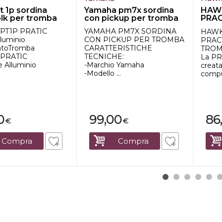
pt 1p sordina
Yamaha pm7x sordina
HAW
blk per tromba
con pickup per tromba
PRAC
PER 
TPT1P PRATIC
YAMAHA PM7X SORDINA
HAWK
lluminio
CON PICKUP PER TROMBA
PRAC
ntoTromba
CARATTERISTICHE
TROM
 PRATIC
TECNICHE:
La PR
e Alluminio
-Marchio Yamaha
creat
-Modello ...
compu
0
99,00
86
€
€
Compra
Compra