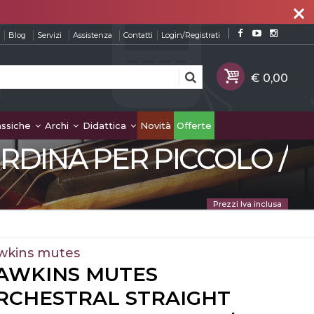
close
Blog
Servizi
Assistenza
Contatti
Login/Registrati
assiche
Archi
Didattica
Novità
Offerte
DINA PER PICCOLO /
Prezzi Iva inclusa
wkins mutes
AWKINS MUTES
RCHESTRAL STRAIGHT