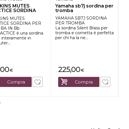
KINS MUTES
Yamaha sb7j sordina per
Jo
TICE SORDINA
tromba
ot
TROMBA IN Bb
YAMAHA SB7J SORDINA
JO
INS MUTES
PER TROMBA
so
TICE SORDINA PER
La sordina Silent Brass per
-S
BA IN Bb
tromba e cornetta è perfetta
-M
ACTICE è una sordina
per chi ha la ne...
-Ma
a interamente in
ter...
,00
225,00
€
€
Compra
Compra