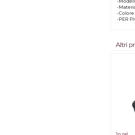
-Model
-Materi
-Colore
-PER P
Altri 
Jo ral