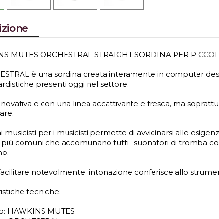
izione
S MUTES ORCHESTRAL STRAIGHT SORDINA PER PICCOL
STRAL è una sordina creata interamente in computer desig
rdistiche presenti oggi nel settore.
novativa e con una linea accattivante e fresca, ma soprattut
are.
i musicisti per i musicisti permette di avvicinarsi alle esige
 più comuni che accomunano tutti i suonatori di tromba come 
no.
 facilitare notevolmente lintonazione conferisce allo strum
istiche tecniche:
io: HAWKINS MUTES