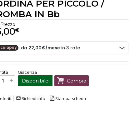
ORDINA PER PICCOLO /
ROMBA IN Bb
Prezzo
6,00
€
€
66,00
tità
Giacenza
Prezzo finale:
Disponibile
Compra
eferiti
mail_outline
Richiedi info
Stampa scheda