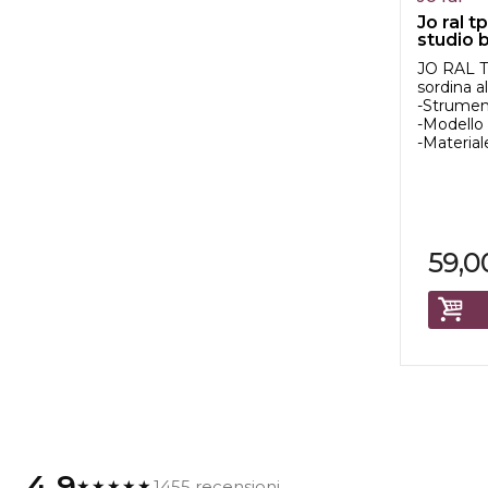
Jo ral t
studio 
JO RAL 
sordina a
-Strume
-Modello
-Material
59,0
4.9
1455 recensioni
★★★★★