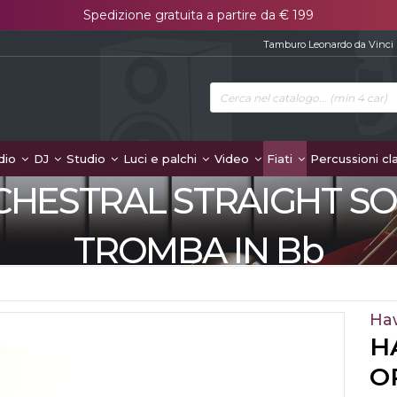
Spedizione gratuita a partire da € 199
Tamburo Leonardo da Vinci
dio
DJ
Studio
Luci e palchi
Video
Fiati
Percussioni cl
HESTRAL STRAIGHT SOR
TROMBA IN Bb
Ha
H
O