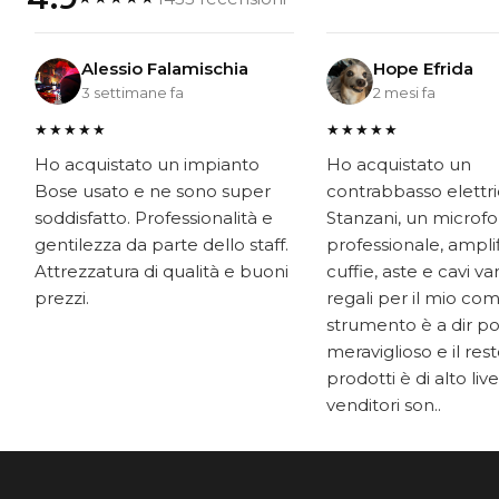
Alessio Falamischia
Hope Efrida
3 settimane fa
2 mesi fa
★★★★★
★★★★★
Ho acquistato un impianto
Ho acquistato un
Bose usato e ne sono super
contrabbasso elettr
soddisfatto. Professionalità e
Stanzani, un microf
gentilezza da parte dello staff.
professionale, ampli
Attrezzatura di qualità e buoni
cuffie, aste e cavi v
prezzi.
regali per il mio co
strumento è a dir p
meraviglioso e il res
prodotti è di alto livel
venditori son..